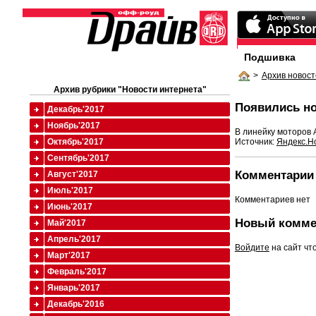
Подшивка
>
Архив новост
Архив рубрики "Новости интернета"
Появились но
Декабрь'2017
Ноябрь'2017
В линейку моторов 
Источник:
Яндекс.Н
Октябрь'2017
Сентябрь'2017
Комментарии 
Август'2017
Июль'2017
Комментариев нет
Июнь'2017
Новый комме
Май'2017
Апрель'2017
Войдите
на сайт чт
Март'2017
Февраль'2017
Январь'2017
Декабрь'2016