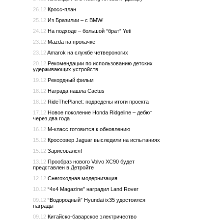
26.12
Кросс-план
25.12
Из Бразилии – с BMW!
24.12
На подходе – большой “брат” Yeti
23.12
Mazda на прокачке
23.12
Amarok на службе четвероногих
20.12
Рекомендации по использованию детских
удерживающих устройств
19.12
Рекордный фильм
18.12
Награда нашла Cactus
18.12
RideThePlanet: подведены итоги проекта
17.12
Новое поколение Honda Ridgeline – дебют
через два года
16.12
M-класс готовится к обновлению
15.12
Кроссовер Jaguar выследили на испытаниях
15.12
Зарисовался!
13.12
Прообраз нового Volvo XC90 будет
представлен в Детройте
12.12
Снегоходная модернизация
10.12
“4x4 Magazine” наградил Land Rover
09.12
“Водородный” Hyundai ix35 удостоился
награды
09.12
Китайско-баварское электричество