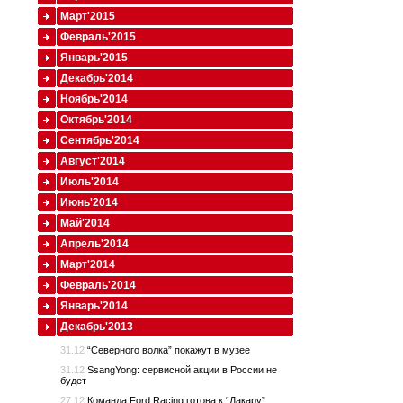
Март'2015
Февраль'2015
Январь'2015
Декабрь'2014
Ноябрь'2014
Октябрь'2014
Сентябрь'2014
Август'2014
Июль'2014
Июнь'2014
Май'2014
Апрель'2014
Март'2014
Февраль'2014
Январь'2014
Декабрь'2013
31.12
“Северного волка” покажут в музее
31.12
SsangYong: сервисной акции в России не
будет
27.12
Команда Ford Racing готова к “Дакару”