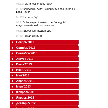
08.12
Платиновые “шестерки”
06.12
Канадский Auto123 присудил две награды
Land Rover
05.12
Первый “ку”
05.12
Volkswagen Amarok стал “звездой”
предолимпийской фотосессии
03.12
Шведская “подзарядка”
02.12
Tiguan линии R
Ноябрь'2013
Октябрь'2013
Сентябрь'2013
Август'2013
Июль'2013
Июнь'2013
Май'2013
Апрель'2013
Март'2013
Февраль'2013
Январь'2013
Декабрь'2012