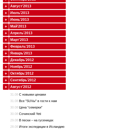
Август'2013
Июль'2013
Июнь'2013
Май'2013
Апрель'2013
Март'2013
Февраль'2013
Январь'2013
Декабрь'2012
Ноябрь'2012
Октябрь'2012
Сентябрь'2012
Август'2012
31.08
С новыми ценами
31.08
Все "SUVы" в гости к нам
30.08
Цена “семерки”
30.08
Сочинский Yeti
29.08
В пески – на гусеницах
28.08
Итоги экспедиции в Исландию