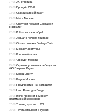
27.08
JX, отзовись!
25.08
Прощай, CX-7!
23.08
Скандинавский пакет
23.08
Mini в Москве
22.08
Chevrolet покажет Colorado и
Trailblazer
22.08
В России – в ноябре!
20.08
Jaguar о полном приводе
20.08
Citroen покажет Berlingo Trek
17.08
К заказу доступны!
17.08
Ковровый отзыв
15.08
“Звезда” Москвы
15.08
Скрытая установка лебедки на
УАЗ Патриот. Видео.
14.08
Конец Liberty
13.08
Kuga в Москве
10.08
Предприятие Fiat наградили
09.08
Land Rover для Бонда
08.08
Infiniti привезет в Москву
флагманский кроссовер
07.08
Touareg против…. X6!
06.08
Toyota отзывает в России