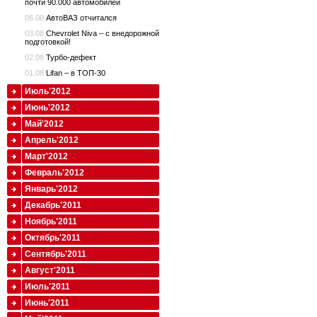
почти 90.000 автомобилей
06.08
АвтоВАЗ отчитался
03.08
Chevrolet Niva – с внедорожной
подготовкой!
02.08
Турбо-дефект
01.08
Lifan – в ТОП-30
Июль'2012
Июнь'2012
Май'2012
Апрель'2012
Март'2012
Февраль'2012
Январь'2012
Декабрь'2011
Ноябрь'2011
Октябрь'2011
Сентябрь'2011
Август'2011
Июль'2011
Июнь'2011