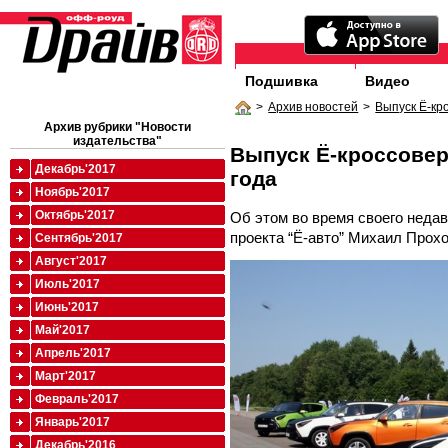
Подшивка
Видео
>
Архив новостей
>
Выпуск Ё-кр
Архив рубрики "Новости
издательства"
Выпуск Ё-кроссовер
Декабрь'2017
года
Ноябрь'2017
Октябрь'2017
Об этом во время своего недав
проекта “Ё-авто” Михаил Прохо
Сентябрь'2017
Август'2017
Июль'2017
Июнь'2017
Май'2017
Апрель'2017
Март'2017
Февраль'2017
Январь'2017
Декабрь'2016