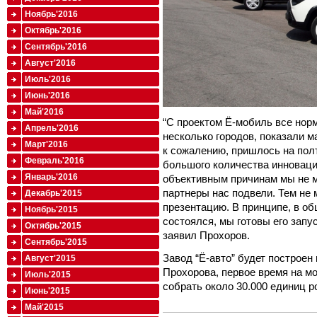
Ноябрь'2016
Октябрь'2016
Сентябрь'2016
Август'2016
Июль'2016
Июнь'2016
Май'2016
“С проектом Ё-мобиль все нор
Апрель'2016
несколько городов, показали м
Март'2016
к сожалению, пришлось на полт
Февраль'2016
большого количества инноваци
Январь'2016
объективным причинам мы не м
партнеры нас подвели. Тем не
Декабрь'2015
презентацию. В принципе, в об
Ноябрь'2015
состоялся, мы готовы его запус
Октябрь'2015
заявил Прохоров.
Сентябрь'2015
Завод “Ё-авто” будет построен
Август'2015
Прохорова, первое время на м
Июль'2015
собрать около 30.000 единиц р
Июнь'2015
Май'2015