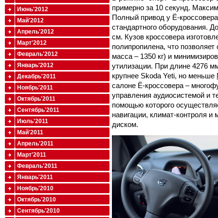
примерно за 10 секунд. Максим
Июнь'2012
Полный привод у Ё-кроссовера
Май'2012
стандартного оборудования. Д
Апрель'2012
см. Кузов кроссовера изготовл
Март'2012
полипропилена, что позволяет
Февраль'2012
масса – 1350 кг) и минимизиро
Январь'2012
утилизации. При длине 4276 м
крупнее Skoda Yeti, но меньше
Декабрь'2011
салоне Ё-кроссовера – много
Ноябрь'2011
управления аудиосистемой и т
Октябрь'2011
помощью которого осуществля
Сентябрь'2011
навигации, климат-контроля и
Июль'2011
диском.
Май'2011
Апрель'2011
Март'2011
Февраль'2011
Январь'2011
Ноябрь'2010
Октябрь'2010
Сентябрь'2010