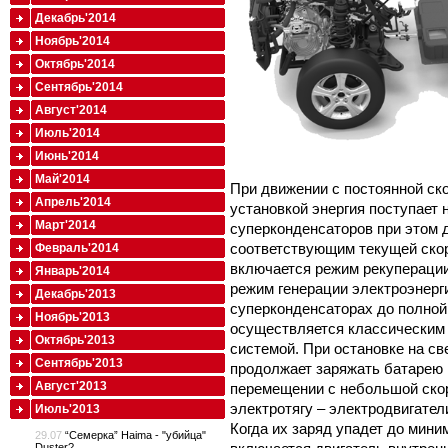
Декабрь'2014
Ноябрь'2014
Октябрь'2014
Сентябрь'2014
Август'2014
Июль'2014
Июнь'2014
Май'2014
При движении с постоянной с
Апрель'2014
установкой энергия поступает 
Март'2014
суперконденсаторов при этом 
соответствующим текущей скор
Февраль'2014
включается режим рекуперации
Январь'2014
режим генерации электроэнерги
Декабрь'2013
суперконденсаторах до полной
Ноябрь'2013
осуществляется классическим 
Октябрь'2013
системой. При остановке на св
Сентябрь'2013
продолжает заряжать батарею 
Август'2013
перемещении с небольшой скор
электротягу – электродвигате
Июль'2013
Когда их заряд упадет до мини
29.07
“Семерка” Haima - "убийца"
Duster?