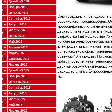
Декабрь'2016
Ноябрь'2016
Октябрь'2016
Сами создатели преподносят с
Сентябрь'2016
российского гибридомобиля. О
Август'2016
кроссовера являются не имеющ
Июль'2016
двухтопливный двигатель (може
разработки Fiat мощностью 75 л
Июнь'2016
источника электроэнергии, пи
Май'2016
электродвигателя, накопитель 
Апрель'2016
суперконденсаторов, топливный
Март'2016
объемом 40 л каждый. По слов
Февраль'2016
мобиля обеспечивает энергово
Январь'2016
двухлитровому бензиновому м
Декабрь'2015
расход топлива у Ё-кроссовера 
км.
Ноябрь'2015
Октябрь'2015
Сентябрь'2015
Август'2015
Июль'2015
Май'2015
Январь'2015