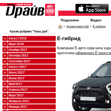
Подшивка
Видео
>
Архив новостей
>
Ё-гибрид
Архив рубрики "Тема дня"
Ё-гибрид
Август'2018
Март'2018
Компания Ё-авто озвучила хара
Ноябрь'2017
прототипа
гибридного Ё-кросс
Октябрь'2017
Сентябрь'2017
Август'2017
Июль'2017
Июнь'2017
Май'2017
Апрель'2017
Март'2017
Февраль'2017
Январь'2017