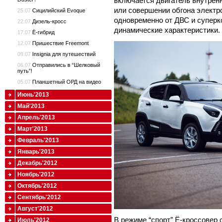
включается двигатель внутрен
или совершении обгона электр
25.07
Сицилийский Evoque
одновременно от ДВС и суперк
22.07
Дизель-кросс
динамические характеристики.
17.07
Ё-гибрид
12.07
Пришествие Freemont
09.07
Insignia для путешествий
06.07
Отправились в “Шелковый
путь”!
05.07
Планшетный ОРД на видео
Июнь'2013
Май'2013
Апрель'2013
Март'2013
Февраль'2013
Январь'2013
Декабрь'2012
Ноябрь'2012
Октябрь'2012
Сентябрь'2012
Август'2012
В режиме “спорт” Ё-кроссовер 
Июль'2012