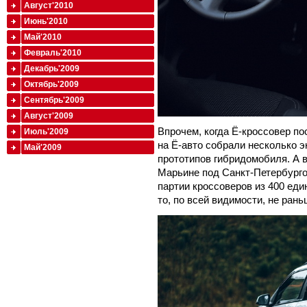
Август'2010
Июнь'2010
Май'2010
Февраль'2010
Декабрь'2009
Октябрь'2009
Сентябрь'2009
Август'2009
Впрочем, когда Ё-кроссовер по
Июль'2009
на Ё-авто собрали несколько 
Май'2009
прототипов гибридомобиля. А в
Марьине под Санкт-Петербург
партии кроссоверов из 400 еди
то, по всей видимости, не рань