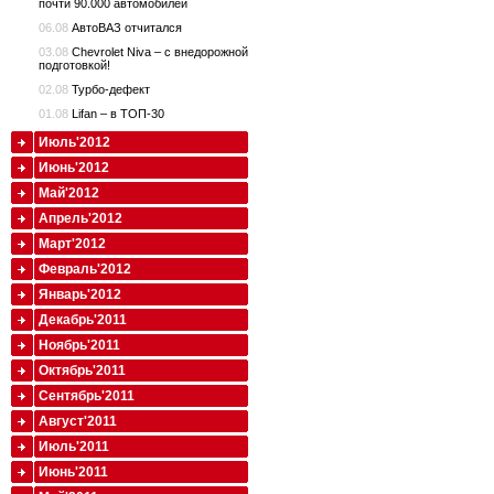
почти 90.000 автомобилей
06.08
АвтоВАЗ отчитался
03.08
Chevrolet Niva – с внедорожной
подготовкой!
02.08
Турбо-дефект
01.08
Lifan – в ТОП-30
Июль'2012
Июнь'2012
Май'2012
Апрель'2012
Март'2012
Февраль'2012
Январь'2012
Декабрь'2011
Ноябрь'2011
Октябрь'2011
Сентябрь'2011
Август'2011
Июль'2011
Июнь'2011