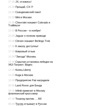
27.08
JX, отзовись!
25.08
Прощай, CX-7!
23.08
Скандинавский пакет
23.08
Mini в Москве
22.08
Chevrolet покажет Colorado и
Trailblazer
22.08
В России – в ноябре!
20.08
Jaguar о полном приводе
20.08
Citroen покажет Berlingo Trek
17.08
К заказу доступны!
17.08
Ковровый отзыв
15.08
“Звезда” Москвы
15.08
Скрытая установка лебедки на
УАЗ Патриот. Видео.
14.08
Конец Liberty
13.08
Kuga в Москве
10.08
Предприятие Fiat наградили
09.08
Land Rover для Бонда
08.08
Infiniti привезет в Москву
флагманский кроссовер
07.08
Touareg против…. X6!
06.08
Toyota отзывает в России