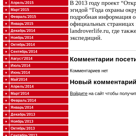
В 2013 году проект “Отк
Апрель'2015
эгидой “Года охраны ок
Март'2015
подробная информация о
Февраль'2015
официальных страницах в
Январь'2015
landroverlife.ru, где та
Декабрь'2014
экспедиций.
Ноябрь'2014
Октябрь'2014
Сентябрь'2014
Комментарии посети
Август'2014
Июль'2014
Комментариев нет
Июнь'2014
Май'2014
Новый комментари
Апрель'2014
Войдите
на сайт чтобы получи
Март'2014
Февраль'2014
Январь'2014
Декабрь'2013
Ноябрь'2013
Октябрь'2013
Сентябрь'2013