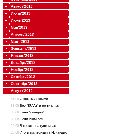
Август'2013
Июль'2013
Июнь'2013
Май'2013
Апрель'2013
Март'2013
Февраль'2013
Январь'2013
Декабрь'2012
Ноябрь'2012
Октябрь'2012
Сентябрь'2012
Август'2012
31.08
С новыми ценами
31.08
Все "SUVы" в гости к нам
30.08
Цена “семерки”
30.08
Сочинский Yeti
29.08
В пески – на гусеницах
28.08
Итоги экспедиции в Исландию