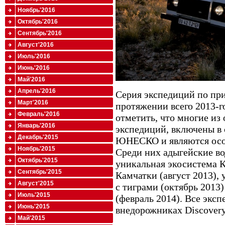
Ноябрь'2016
Октябрь'2016
Сентябрь'2016
Август'2016
Июль'2016
Июнь'2016
Май'2016
Апрель'2016
Серия экспедиций по пр
Март'2016
протяжении всего 2013-го
Февраль'2016
отметить, что многие из
Январь'2016
экспедиций, включены в
Декабрь'2015
ЮНЕСКО и являются осо
Ноябрь'2015
Среди них адыгейские во
Октябрь'2015
уникальная экосистема К
Сентябрь'2015
Камчатки (август 2013),
Август'2015
с тиграми (октябрь 2013
Июль'2015
(февраль 2014). Все экс
Июнь'2015
внедорожниках Discovery
Май'2015