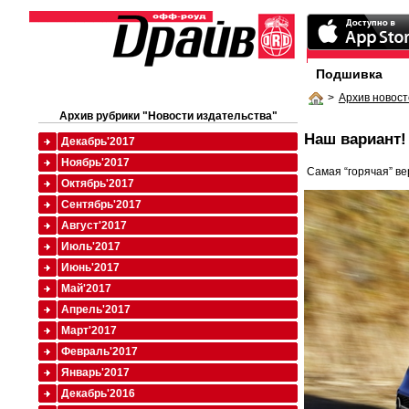
Подшивка
>
Архив новост
Архив рубрики "Новости издательства"
Наш вариант!
Декабрь'2017
Ноябрь'2017
Самая “горячая” ве
Октябрь'2017
Сентябрь'2017
Август'2017
Июль'2017
Июнь'2017
Май'2017
Апрель'2017
Март'2017
Февраль'2017
Январь'2017
Декабрь'2016