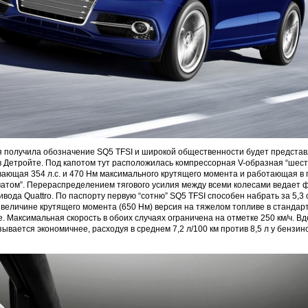
 получила обозначение SQ5 TFSI и широкой общественности будет представ
 Детройте. Под капотом тут расположилась компрессорная V-образная “шест
вающая 354 л.с. и 470 Нм максимального крутящего момента и работающая в п
матом”. Перераспределением тягового усилия между всеми колесами ведает
вода Quattro. По паспорту первую “сотню” SQ5 TFSI способен набрать за 5,3 
величине крутящего момента (650 Нм) версия на тяжелом топливе в стандар
. Максимальная скорость в обоих случаях ограничена на отметке 250 км/ч. В
ывается экономичнее, расходуя в среднем 7,2 л/100 км против 8,5 л у бензин