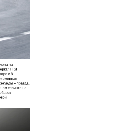
лена на
ерка” TFSI
аре с 8-
 фирменная
секунды – правда,
тном спринте на
добавок
овой