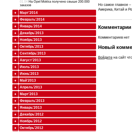
01.04
На Opel Mokka получено свыше 200.000
Но самое главное –
заказов
Америка, Китай и Р
Март'2014
Февраль'2014
Январь'2014
Комментарии 
Декабрь'2013
Комментариев нет
Ноябрь'2013
Октябрь'2013
Новый комме
Сентябрь'2013
Войдите
на сайт чт
Август'2013
Июль'2013
Июнь'2013
Май'2013
Апрель'2013
Март'2013
Февраль'2013
Январь'2013
Декабрь'2012
Ноябрь'2012
Октябрь'2012