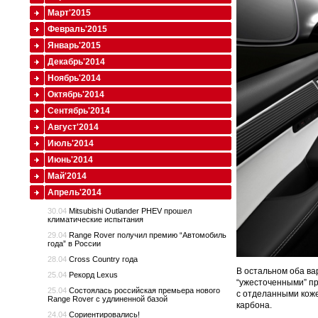
Март'2015
Февраль'2015
Январь'2015
Декабрь'2014
Ноябрь'2014
Октябрь'2014
Сентябрь'2014
Август'2014
Июль'2014
Июнь'2014
Май'2014
Апрель'2014
30.04
Mitsubishi Outlander PHEV прошел
климатические испытания
29.04
Range Rover получил премию “Автомобиль
года” в России
28.04
Cross Country года
В остальном оба ва
25.04
Рекорд Lexus
“ужесточенными” п
25.04
Состоялась российская премьера нового
с отделанными коже
Range Rover с удлиненной базой
карбона.
24.04
Сориентировались!