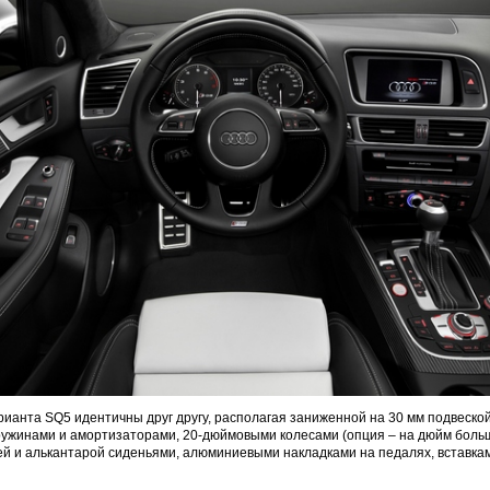
рианта SQ5 идентичны друг другу, располагая заниженной на 30 мм подвеской
ружинами и амортизаторами, 20-дюймовыми колесами (опция – на дюйм боль
й и алькантарой сиденьями, алюминиевыми накладками на педалях, вставкам