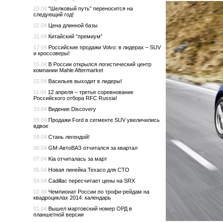
23.04
“Шелковый путь” переносится на
следующий год!
22.04
Цена длинной базы
21.04
Китайский “премиум”
17.04
Российские продажи Volvo: в лидерах – SUV
и кроссоверы!
15.04
В России открылся логистический центр
компании Mahle Aftermarket
15.04
Васильев выходит в лидеры!
11.04
12 апреля – третье соревнование
Российского отбора RFC Russia!
10.04
Видение Discovery
09.04
Продажи Ford в сегменте SUV увеличились
вдвое
09.04
Стань легендой!
08.04
GM-АвтоВАЗ отчитался за квартал
07.04
Kia отчиталась за март
05.04
Новая линейка Texaco для СТО
04.04
Cadillac пересчитает цены на SRX
02.04
Чемпионат России по трофи-рейдам на
квадроциклах 2014: календарь
01.04
Вышел мартовский номер ОРД в
планшетной версии