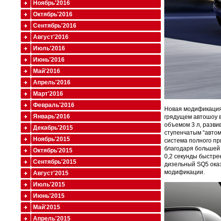
Ноябрь'2016
Октябрь'2016
Сентябрь'2016
Август'2016
Июль'2016
Июнь'2016
Май'2016
Апрель'2016
Март'2016
Февраль'2016
Новая модификация
Январь'2016
грядущем автошоу в
объемом 3 л, разви
Декабрь'2015
ступенчатым “авто
Ноябрь'2015
система полного при
благодаря большей 
Октябрь'2015
0,2 секунды быстрее
Сентябрь'2015
дизельный SQ5 оказ
модификации.
Август'2015
Июль'2015
Июнь'2015
Май'2015
Апрель'2015