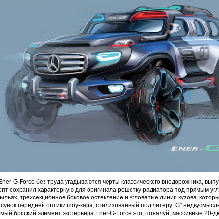
Ener-G-Force без труда угадываются черты классического внедорожника, вып
нцепт сохранил характерную для оригинала решетку радиатора под прямым уг
рыльях, трехсекционное боковое остекление и угловатые линии кузова, котор
исунок передней оптики шоу-кара, стилизованный под литеру “G” недвусмысл
самый броский элемент экстерьера Ener-G-Force это, пожалуй, массивные 20-