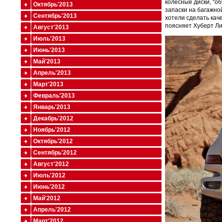
колесные диски, “о
Октябрь'2013
запаски на багажно
Сентябрь'2013
хотели сделать кач
поясняет Хуберт Ли
Август'2013
Июль'2013
Июнь'2013
Май'2013
Апрель'2013
Март'2013
Февраль'2013
Январь'2013
Декабрь'2012
Ноябрь'2012
Октябрь'2012
Сентябрь'2012
Август'2012
Июль'2012
Июнь'2012
Май'2012
Апрель'2012
Март'2012