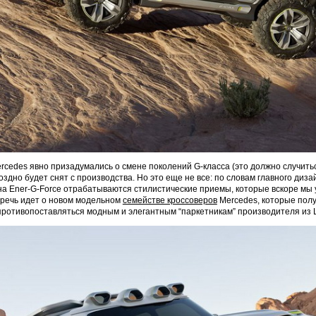
rcedes явно призадумались о смене поколений G-класса (это должно случиться
оздно будет снят с производства. Но это еще не все: по словам главного диз
на Ener-G-Force отрабатываются стилистические приемы, которые вскоре мы 
 речь идет о новом модельном
семействе кроссоверов
Mercedes, которые пол
противопоставляться модным и элегантным “паркетникам” производителя из 