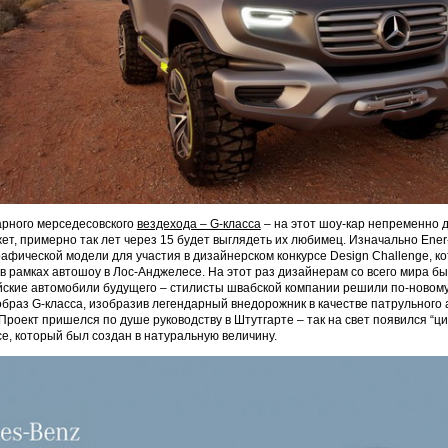
арного мерседесовского
вездехода – G-класса
– на этот шоу-кар непременно 
ет, примерно так лет через 15 будет выглядеть их любимец. Изначально Ener
графической модели для участия в дизайнерском конкурсе Design Challenge, к
в рамках автошоу в Лос-Анджелесе. На этот раз дизайнерам со всего мира 
йские автомобили будущего – стилисты швабской компании решили по-новом
браз G-класса, изобразив легендарный внедорожник в качестве патрульного
 Проект пришелся по душе руководству в Штутгарте – так на свет появился “ц
ce, который был создан в натуральную величину.