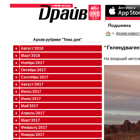
Подшивка
>
Архив новост
Архив рубрики "Тема дня"
“Гелендваген
Август'2018
Март'2018
На грядущий автос
Ноябрь'2017
Октябрь'2017
Сентябрь'2017
Август'2017
Июль'2017
Июнь'2017
Май'2017
Апрель'2017
Март'2017
Февраль'2017
Январь'2017