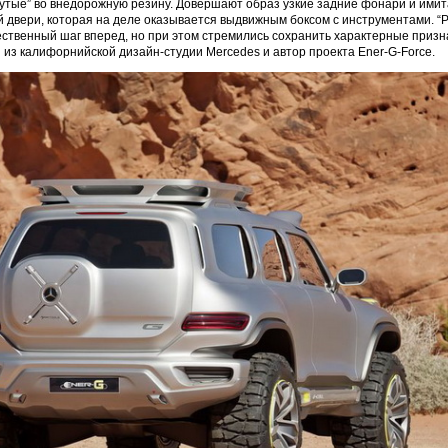
бутые” во внедорожную резину. Довершают образ узкие задние фонари и имит
й двери, которая на деле оказывается выдвижным боксом с инструментами. “
ественный шаг вперед, но при этом стремились сохранить характерные призна
 из калифорнийской дизайн-студии Mercedes и автор проекта Ener-G-Force.