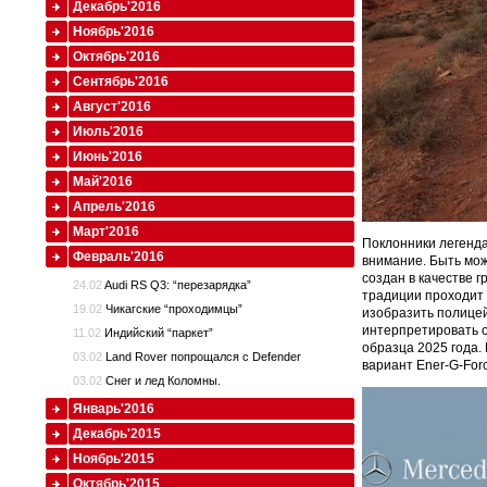
Декабрь'2016
Ноябрь'2016
Октябрь'2016
Сентябрь'2016
Август'2016
Июль'2016
Июнь'2016
Май'2016
Апрель'2016
Март'2016
Поклонники легенд
Февраль'2016
внимание. Быть мож
создан в качестве 
24.02
Audi RS Q3: “перезарядка”
традиции проходит 
19.02
Чикагские “проходимцы”
изобразить полице
интерпретировать о
11.02
Индийский “паркет”
образца 2025 года.
03.02
Land Rover попрощался с Defender
вариант Ener-G-For
03.02
Снег и лед Коломны.
Январь'2016
Декабрь'2015
Ноябрь'2015
Октябрь'2015