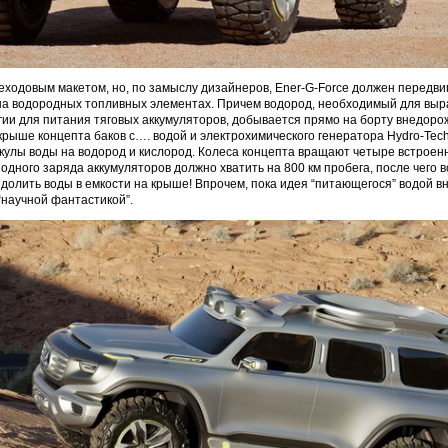
еходовым макетом, но, по замыслу дизайнеров, Ener-G-Force должен передви
на водородных топливных элементах. Причем водород, необходимый для выр
гии для питания тяговых аккумуляторов, добывается прямо на борту внедоро
рыше концепта баков с…. водой и электрохимического генератора Hydro-Tech 
улы воды на водород и кислород. Колеса концепта вращают четыре встроен
 одного заряда аккумуляторов должно хватить на 800 км пробега, после чего 
долить воды в емкости на крыше! Впрочем, пока идея “питающегося” водой в
“научной фантастикой”.