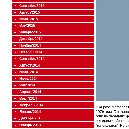
Сентябрь'2015
Август'2015
Июль'2015
Май'2015
Январь'2015
Декабрь'2014
Ноябрь'2014
Октябрь'2014
Сентябрь'2014
Август'2014
Июль'2014
Июнь'2014
Май'2014
Апрель'2014
Март'2014
Февраль'2014
В образе Mercedes 
Январь'2014
1979 года. Так, ко
огни на передних к
Декабрь'2013
сгладились. Даже р
Ноябрь'2013
“гелендваген”. Но 