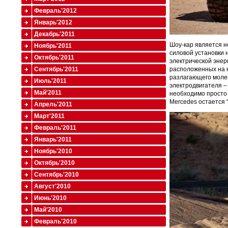
Февраль'2012
Январь'2012
Декабрь'2011
Шоу-кар является н
Ноябрь'2011
силовой установки 
Октябрь'2011
электрической энер
Сентябрь'2011
расположенных на к
разлагающего молек
Июль'2011
электродвигателя –
Май'2011
необходимо просто 
Mercedes остается 
Апрель'2011
Март'2011
Февраль'2011
Январь'2011
Ноябрь'2010
Октябрь'2010
Сентябрь'2010
Август'2010
Июнь'2010
Май'2010
Февраль'2010