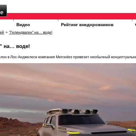
Видео
Рейтинг внедорожников
ей
>
“Гелендваген” на… воде!
” на… воде!
алон в Лос-Анджелесе компания Mercedes привезет необычный концептуальн