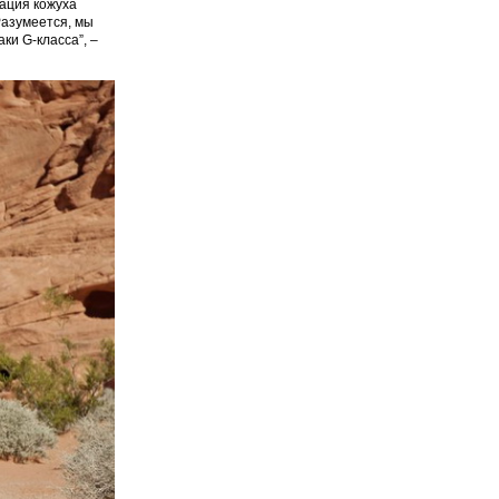
ация кожуха
Разумеется, мы
ки G-класса”, –