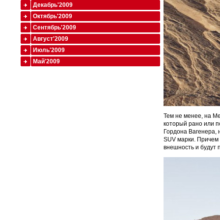
Декабрь'2009
Октябрь'2009
Сентябрь'2009
Август'2009
Июль'2009
Май'2009
Тем не менее, на Me
который рано или п
Гордона Вагенера, 
SUV марки. Причем
внешность и будут 