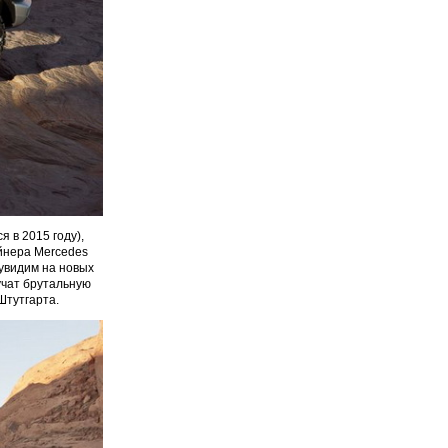
 в 2015 году),
айнера Mercedes
увидим на новых
учат брутальную
Штутгарта.