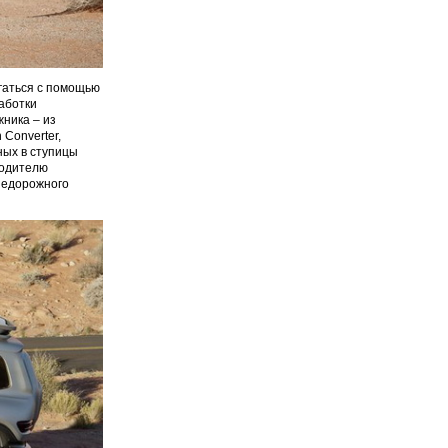
гаться с помощью
аботки
жника – из
Converter,
ных в ступицы
водителю
недорожного