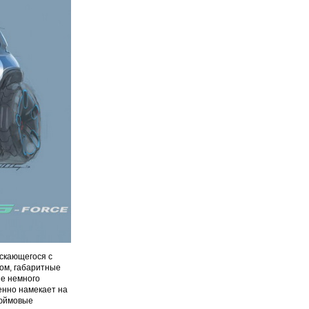
ускающегося с
лом, габаритные
ые немного
енно намекает на
дюймовые