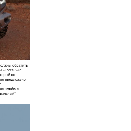
должны обратить
-G-Force был
оторый по
было предложено
у
 автомобиля
ивильный”