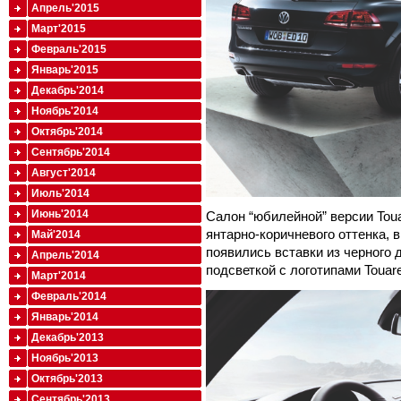
Апрель'2015
Март'2015
Февраль'2015
Январь'2015
Декабрь'2014
Ноябрь'2014
Октябрь'2014
Сентябрь'2014
Август'2014
Июль'2014
Июнь'2014
Салон “юбилейной” версии Tou
янтарно-коричневого оттенка, 
Май'2014
появились вставки из черного 
Апрель'2014
подсветкой с логотипами Touar
Март'2014
Февраль'2014
Январь'2014
Декабрь'2013
Ноябрь'2013
Октябрь'2013
Сентябрь'2013