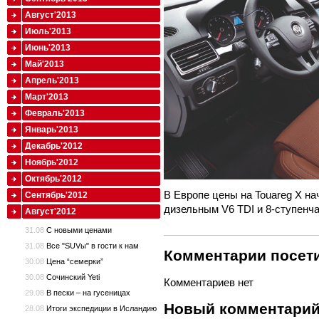
Август'2013
Июль'2013
Июнь'2013
Май'2013
Апрель'2013
Март'2013
Февраль'2013
Январь'2013
Декабрь'2012
Ноябрь'2012
Октябрь'2012
В Европе цены на Touareg X на
Сентябрь'2012
дизельным V6 TDI и 8-ступенч
Август'2012
31.08
С новыми ценами
31.08
Все "SUVы" в гости к нам
Комментарии посети
30.08
Цена “семерки”
30.08
Сочинский Yeti
Комментариев нет
29.08
В пески – на гусеницах
Новый комментари
28.08
Итоги экспедиции в Исландию