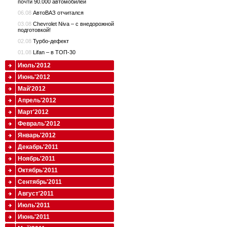
почти 90.000 автомобилей
06.08
АвтоВАЗ отчитался
03.08
Chevrolet Niva – с внедорожной
подготовкой!
02.08
Турбо-дефект
01.08
Lifan – в ТОП-30
Июль'2012
Июнь'2012
Май'2012
Апрель'2012
Март'2012
Февраль'2012
Январь'2012
Декабрь'2011
Ноябрь'2011
Октябрь'2011
Сентябрь'2011
Август'2011
Июль'2011
Июнь'2011