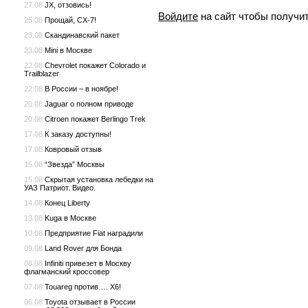
27.08
JX, отзовись!
Войдите
на сайт чтобы получи
25.08
Прощай, CX-7!
23.08
Скандинавский пакет
23.08
Mini в Москве
22.08
Chevrolet покажет Colorado и
Trailblazer
22.08
В России – в ноябре!
20.08
Jaguar о полном приводе
20.08
Citroen покажет Berlingo Trek
17.08
К заказу доступны!
17.08
Ковровый отзыв
15.08
“Звезда” Москвы
15.08
Скрытая установка лебедки на
УАЗ Патриот. Видео.
14.08
Конец Liberty
13.08
Kuga в Москве
10.08
Предприятие Fiat наградили
09.08
Land Rover для Бонда
08.08
Infiniti привезет в Москву
флагманский кроссовер
07.08
Touareg против…. X6!
06.08
Toyota отзывает в России