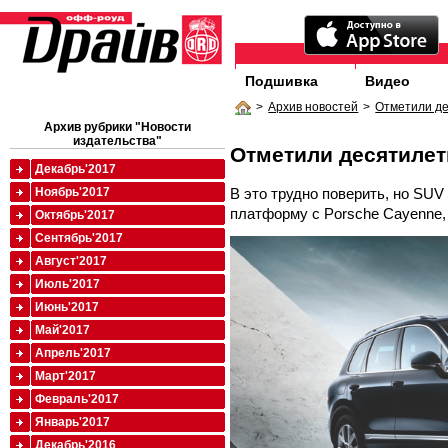
Подшивка
Видео
>
Архив новостей
>
Отметили д
Архив рубрики "Новости
издательства"
Отметили десятилет
Декабрь'2017
В это трудно поверить, но SU
Ноябрь'2017
платформу с Porsche Cayenne, 
Октябрь'2017
Сентябрь'2017
Август'2017
Июль'2017
Июнь'2017
Май'2017
Апрель'2017
Март'2017
Февраль'2017
Январь'2017
Декабрь'2016