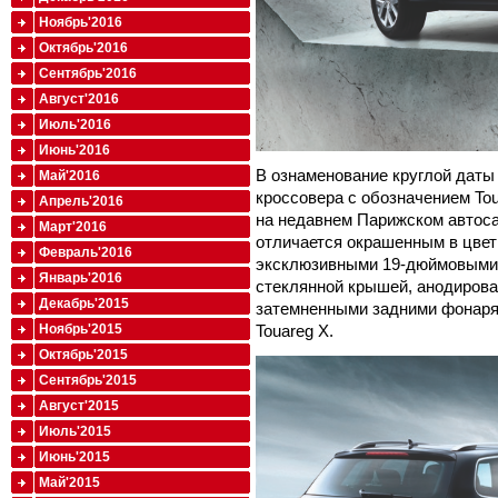
Ноябрь'2016
Октябрь'2016
Сентябрь'2016
Август'2016
Июль'2016
Июнь'2016
В ознаменование круглой даты
Май'2016
кроссовера с обозначением Tou
Апрель'2016
на недавнем Парижском автоса
Март'2016
отличается окрашенным в цвет M
Февраль'2016
эксклюзивными 19-дюймовыми
Январь'2016
стеклянной крышей, анодирова
Декабрь'2015
затемненными задними фонаря
Touareg X.
Ноябрь'2015
Октябрь'2015
Сентябрь'2015
Август'2015
Июль'2015
Июнь'2015
Май'2015