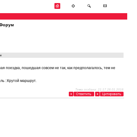
Форум
е
я поездка, пошедшая совсем не так, как предполагалось, тем не
ль ::Крутой маршрут.
Тема создана: 21:17 28.01.2016