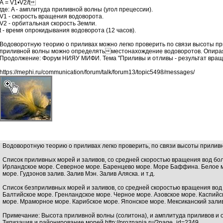
А = V1•V2/t
где: A - амплитуда приливной волны (угол прецессии).
V1 - скорость вращения водоворота.
V2 - орбитальная скорость Земли.
t - время опрокидывания водоворота (12 часов).
Водоворотную теорию о приливах можно легко проверить по связи высоты п
приливной волны можно определятьместонахождение водоворотов. Опираясь
Продолжение: Форум НИЯУ МИФИ. Тема "Приливы и отливы - результат враще
https://mephi.ru/communication/forum/talk/forum13/topic5498/messages/
Водоворотную теорию о приливах легко про­­­верить, по связи высоты приливн
Список приливных морей и заливов, со средней скоростью вращения вод боле
Ирландское море. Северное море. Баренцево море. Море Баффина. Белое мо
море. Гудзонов залив. Залив Мэн. Залив Аляска. и т.д.
Список безприливных морей и заливов, со средней скоростью вращения вод 
Балтийское море. Гренландское море. Черное море. Азовское море. Каспийс
море. Мраморное море. Карибское море. Японское море. Мексиканский залив.
Примечание: Высота приливной волны (солитона), и амплитуда приливов и от
Типизация и районирование морей http://proznania.ru/?page_id=2349