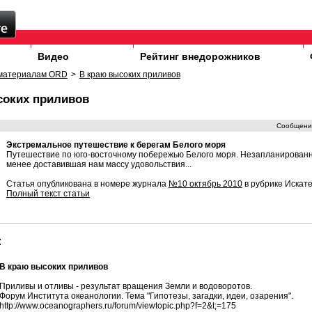
Видео
Рейтинг внедорожников
материалам ORD
>
В краю высоких приливов
соких приливов
Сообщени
Экстремальное путешествие к берегам Белого моря
Путешествие по юго-восточному побережью Белого моря. Незапланированна
менее доставившая нам массу удовольствия...
Статья опубликована в номере журнала
№10 октябрь 2010
в рубрике Искате
Полный текст статьи
:
В краю высоких приливов
Приливы и отливы - результат вращения Земли и водоворотов.
Форум Института океанологии. Тема "Гипотезы, загадки, идеи, озарения".
http://www.oceanographers.ru/forum/viewtopic.php?f=2&t;=175