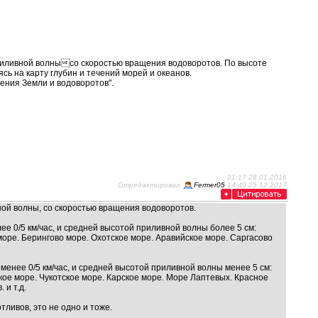
риливной волнысо скоростью вращения водоворотов. По высоте
 на карту глубин и течений морей и океанов.
ния Земли и водоворотов".
21:17 28.01.2016
Отредактировал
Fermer05
14:40 25.12.2017
ой волн­ы­,­ со скоростью вращения водоворотов.
е 0/5 км/час, и средней высотой приливной волны более 5 см:
ре. Берингово море. Охотское море. Аравийское море. Саргасово
менее 0/5 км/час, и средней высотой приливной волны менее 5 см:
кое море. Чукотское море. Карское море. Море Лаптевых. Красное
 и т.д.
ливов, это не одно и тоже.