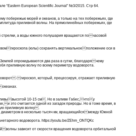
“Eastern European Scientific Journal” №3/2015. Стр 64.
му побережью морей и океанов, а только на тех побережьях, где
 амплитуда приливной волны. На прямолинейных побережьях, где
й стрелки, а воды южного полушария вращаются почасовой
ствомгироскопа (юлы) сохранять вертикальноеположение оси в
 Землей опрокидываются два раза в сутки, благодарячему
ебя приливную волну по всему периметру водоворота.
доворот-гироскоп, который, прецессируя, отражает приливную
океанах.
ливывысотой 10-15 см. Но в заливе Габес,чтоу
,и это считается одной из загадок природы. Но в тоже время, в
ую приливную волну.
т диаметром в несколько тысяч км, вращающийсямежду Южной
нетарног­­­о водоворота. https://youtu.be/ZEhm_ONTQKc
ойволны зависит от скорости вращения водоворота орбитальной