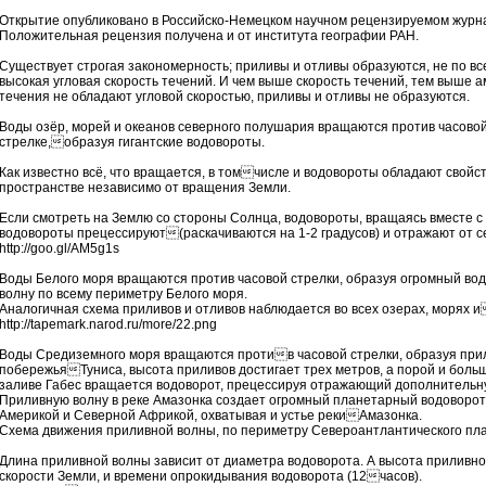
Открытие опубликовано в Российско-Немецком научном рецензируемом журнале 
Положительная рецензия получена и от института географии РАН.
Существует строгая закономерность; приливы и отливы образуются, не по все
высокая угловая скорость течений. И чем выше скорость течений, тем выше
течения не обладают угловой скоростью, приливы и отливы не образуются.
Воды озёр, морей и океанов северного полушария вращаются против часово
стрелке,образуя гигантские водовороты.
Как известно всё, что вращается, в томчисле и водовороты обладают свой
пространстве независимо от вращения Земли.
Если смотреть на Землю со стороны Солнца, водовороты, вращаясь вместе с
водовороты прецессируют(раскачиваются на 1-2 градусов) и отражают от с
http://goo.gl/AM5g1s
Воды Белого моря вращаются против часовой стрелки, образуя огромный во
волну по всему периметру Белого моря.
Аналогичная схема приливов и отливов наблюдается во всех озерах, морях и
http://tapemark.narod.ru/more/22.png
Воды Средиземного моря вращаются против часовой стрелки, образуя при
побережьяТуниса, высота приливов достигает трех метров, а порой и больше
заливе Габес вращается водоворот, прецессируя отражающий дополнительн
Приливную волну в реке Амазонка создает огромный планетарный водоворо
Америкой и Северной Африкой, охватывая и устье рекиАмазонка.
Схема движения прили­вной волны, по пери­­­метру Североантлантич­еского­ пла
Длина приливной волны зависит от диаметра водоворота. А высота приливн
скорости Земли, и времени опрокидывания водоворота (12часов).