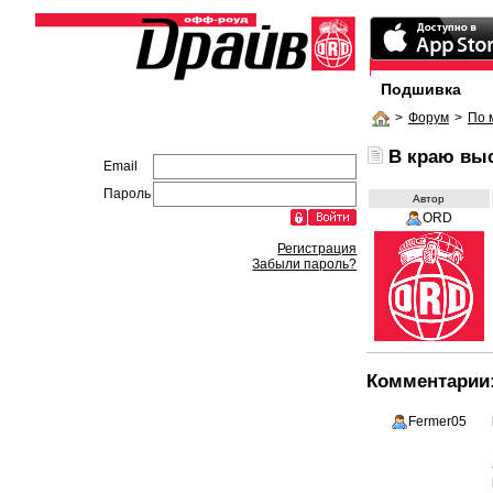
Подшивка
>
Форум
>
По 
В краю вы
Email
Пароль
Автор
ORD
Регистрация
Забыли пароль?
Комментарии
Fermer05