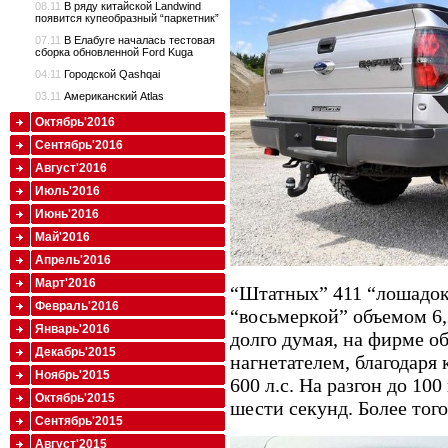
08.11
В ряду китайской Landwind
появится купеобразный “паркетник”
07.11
В Елабуге началась тестовая
сборка обновленной Ford Kuga
04.11
Городской Qashqai
03.11
Американский Atlas
Октябрь'2016
Сентябрь'2016
Август'2016
Июль'2016
Июнь'2016
Май'2016
Апрель'2016
Март'2016
“Штатных” 411 “лошадок
Февраль'2016
“восьмеркой” объемом 6,
Январь'2016
долго думая, на фирме 
Декабрь'2015
нагнетателем, благодаря
Ноябрь'2015
600 л.с. На разгон до 10
Октябрь'2015
шести секунд. Более того
Сентябрь'2015
Август'2015