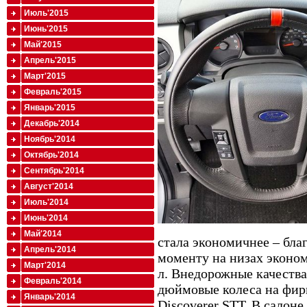
Июль'2015
Июнь'2015
Май'2015
Апрель'2015
Март'2015
Февраль'2015
Январь'2015
Декабрь'2014
Ноябрь'2014
Октябрь'2014
Сентябрь'2014
Август'2014
Июль'2014
Июнь'2014
Май'2014
стала экономичнее – бла
Апрель'2014
моменту на низах эконом
Март'2014
л. Внедорожные качества
Февраль'2014
дюймовые колеса на фир
Январь'2014
Discoverer STT. В салон