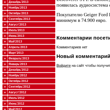
Декабрь'2013
появилась аудиосистема
Ноябрь'2013
Октябрь'2013
Покупателю Geiger Ford 
Сентябрь'2013
минимум в 74.900 евро.
Август'2013
Июль'2013
Июнь'2013
Комментарии посети
Май'2013
Комментариев нет
Апрель'2013
Март'2013
Новый комментари
Февраль'2013
Январь'2013
Войдите
на сайт чтобы получи
Декабрь'2012
Ноябрь'2012
Октябрь'2012
Сентябрь'2012
Август'2012
Июль'2012
Июнь'2012
Май'2012