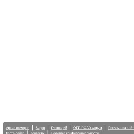
Архив номеров
Видео
Глоссарий
OFF-ROAD Форум
Реклама на сайт
Карта сайта
Контакты
Политика конфиденциальности