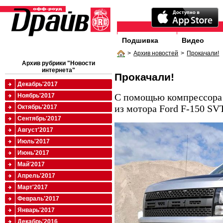
Подшивка
Видео
>
Архив новостей
>
Прокачали!
Архив рубрики "Новости
интернета"
Прокачали!
Декабрь'2017
С помощью компрессора 
Ноябрь'2017
из мотора Ford F-150 SVT
Октябрь'2017
Сентябрь'2017
Август'2017
Июль'2017
Июнь'2017
Май'2017
Апрель'2017
Март'2017
Февраль'2017
Январь'2017
Декабрь'2016