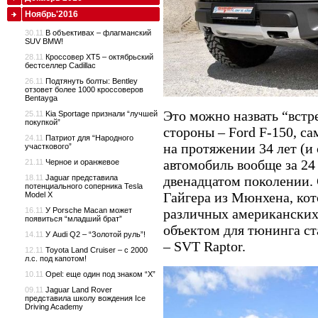
Ноябрь'2016
30.11
В объективах – флагманский
SUV BMW!
28.11
Кроссовер XT5 – октябрьский
бестселлер Cadillac
26.11
Подтянуть болты: Bentley
отзовет более 1000 кроссоверов
Bentayga
Это можно назвать “встре
25.11
Kia Sportage признали “лучшей
покупкой”
стороны – Ford F-150, 
24.11
Патриот для “Народного
на протяжении 34 лет (
участкового”
автомобиль вообще за 24
21.11
Черное и оранжевое
18.11
Jaguar представила
двенадцатом поколении. 
потенциального соперника Tesla
Гайгера из Мюнхена, кот
Model X
16.11
У Porsche Macan может
различных американских 
появиться “младший брат”
объектом для тюнинга ст
14.11
У Audi Q2 – “Золотой руль”!
– SVT Raptor.
12.11
Toyota Land Cruiser – с 2000
л.с. под капотом!
10.11
Opel: еще один под знаком “X”
09.11
Jaguar Land Rover
представила школу вождения Ice
Driving Academy