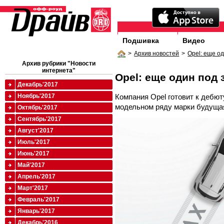
Подшивка
Видео
>
Архив новостей
>
Opel: еще од
Архив рубрики "Новости
интернета"
Opel: еще один под 
Декабрь'2017
Компания Opel готовит к дебют
Ноябрь'2017
модельном ряду марки будущая
Октябрь'2017
Сентябрь'2017
Август'2017
Июль'2017
Июнь'2017
Май'2017
Апрель'2017
Март'2017
Февраль'2017
Январь'2017
Декабрь'2016