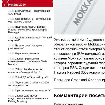
Ноябрь'2016
30.11
В объективах – флагманский
SUV BMW!
28.11
Кроссовер XT5 – октябрьский
бестселлер Cadillac
26.11
Подтянуть болты: Bentley
отзовет более 1000 кроссоверов
Bentayga
25.11
Kia Sportage признали “лучшей
Уже известно и имя будущего к
покупкой”
обновленной версии Mokka он 
24.11
Патриот для “Народного
участкового”
станет обозначаться литерой “
кроссоверы и SUV немецкой ма
21.11
Черное и оранжевое
крупнее Mokka X, а в его осно
18.11
Jaguar представила
потенциального соперника Tesla
которая породнит будущий “па
Model X
концерна PSA. Среди них – и н
16.11
У Porsche Macan может
Париже Peugeot 3008 нового по
появиться “младший брат”
14.11
У Audi Q2 – “Золотой руль”!
Премьера Crossland X заплани
12.11
Toyota Land Cruiser – с 2000
л.с. под капотом!
10.11
Opel: еще один под знаком “X”
Комментарии посети
09.11
Jaguar Land Rover
представила школу вождения Ice
Driving Academy
Комментариев нет