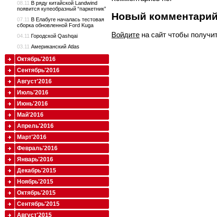
08.11
В ряду китайской Landwind
появится купеобразный “паркетник”
Новый комментари
07.11
В Елабуге началась тестовая
сборка обновленной Ford Kuga
Войдите
на сайт чтобы получи
04.11
Городской Qashqai
03.11
Американский Atlas
Октябрь'2016
Сентябрь'2016
Август'2016
Июль'2016
Июнь'2016
Май'2016
Апрель'2016
Март'2016
Февраль'2016
Январь'2016
Декабрь'2015
Ноябрь'2015
Октябрь'2015
Сентябрь'2015
Август'2015