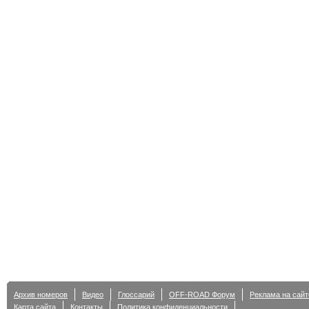
Архив номеров
Видео
Глоссарий
OFF-ROAD Форум
Реклама на сайт
Карта сайта
Контакты
Политика конфиденциальности