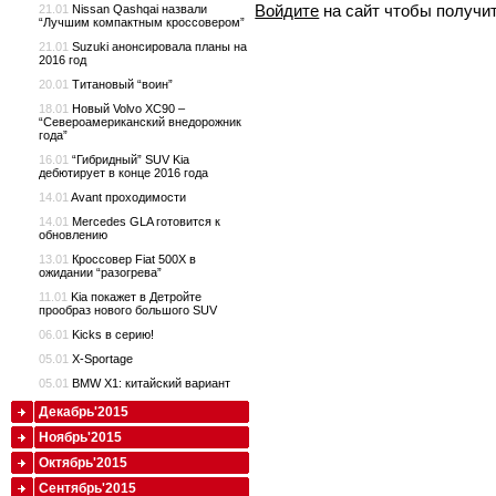
Войдите
на сайт чтобы получи
21.01
Nissan Qashqai назвали
“Лучшим компактным кроссовером”
21.01
Suzuki анонсировала планы на
2016 год
20.01
Титановый “воин”
18.01
Новый Volvo XC90 –
“Североамериканский внедорожник
года”
16.01
“Гибридный” SUV Kia
дебютирует в конце 2016 года
14.01
Avant проходимости
14.01
Mercedes GLA готовится к
обновлению
13.01
Кроссовер Fiat 500X в
ожидании “разогрева”
11.01
Kia покажет в Детройте
прообраз нового большого SUV
06.01
Kicks в серию!
05.01
X-Sportage
05.01
BMW X1: китайский вариант
Декабрь'2015
Ноябрь'2015
Октябрь'2015
Сентябрь'2015