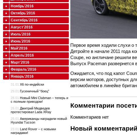
Ноябрь'2016
Октябрь'2016
Сентябрь'2016
Август'2016
Июль'2016
Июнь'2016
Первое время ходили слухи о т
Май'2016
Детройте в начале 2011 года к
Апрель'2016
Coupe, но англичане решили в
Март'2016
Выпуск Paceman развернется 
Февраль'2016
Ожидается, что под капот Cou
Январь'2016
версии моторов, доступных для
31.01
X6 по-индийски
автомобилем в линейке брита
29.01
Гусеничный “боец”
28.01
Новый Mini Clubman – теперь и
с полным приводом!
Комментарии посети
26.01
Дмитрий Медведев
протестировал Lada XRay
Комментариев нет
25.01
Американцы наградили новый
Hyundai Tucson
Новый комментари
23.01
Land Rover – с новыми
наградами!