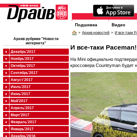
Подшивка
Видео
>
Архив новостей
>
И все-таки 
Архив рубрики "Новости
интернета"
И все-таки Paceman!
Декабрь'2017
На Mini официально подтверди
Ноябрь'2017
кроссовера Countryman будет 
Октябрь'2017
Сентябрь'2017
Август'2017
Июль'2017
Июнь'2017
Май'2017
Апрель'2017
Март'2017
Февраль'2017
Январь'2017
Декабрь'2016