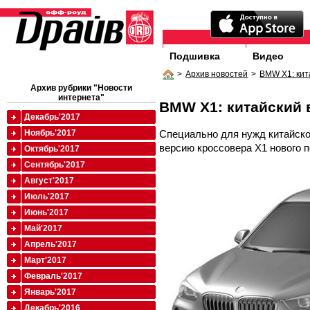
Подшивка
Видео
>
Архив новостей
>
BMW X1: кит
Архив рубрики "Новости
интернета"
BMW X1: китайский 
Декабрь'2017
Специально для нужд китайск
Ноябрь'2017
версию кроссовера X1 нового п
Октябрь'2017
Сентябрь'2017
Август'2017
Июль'2017
Июнь'2017
Май'2017
Апрель'2017
Март'2017
Февраль'2017
Январь'2017
Декабрь'2016