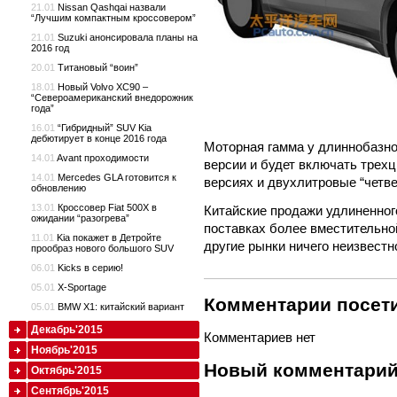
21.01
Nissan Qashqai назвали
“Лучшим компактным кроссовером”
21.01
Suzuki анонсировала планы на
2016 год
20.01
Титановый “воин”
18.01
Новый Volvo XC90 –
“Североамериканский внедорожник
года”
16.01
“Гибридный” SUV Kia
дебютирует в конце 2016 года
Моторная гамма у длиннобазно
14.01
Avant проходимости
версии и будет включать трех
14.01
Mercedes GLA готовится к
версиях и двухлитровые “четве
обновлению
13.01
Кроссовер Fiat 500X в
Китайские продажи удлиненного
ожидании “разогрева”
поставках более вместительной
11.01
Kia покажет в Детройте
другие рынки ничего неизвестн
прообраз нового большого SUV
06.01
Kicks в серию!
05.01
X-Sportage
Комментарии посети
05.01
BMW X1: китайский вариант
Декабрь'2015
Комментариев нет
Ноябрь'2015
Новый комментари
Октябрь'2015
Сентябрь'2015