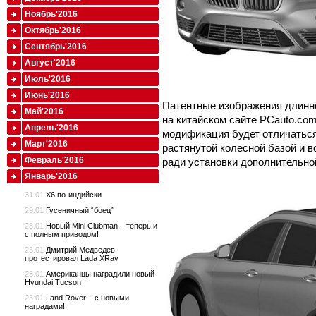
Ноябрь'2016
Октябрь'2016
Сентябрь'2016
Август'2016
Июль'2016
Июнь'2016
Патентные изображения длинно
Май'2016
на китайском сайте PCauto.com
Апрель'2016
модификация будет отличатьс
Март'2016
растянутой колесной базой и в
Февраль'2016
ради установки дополнительной
Январь'2016
31.01
X6 по-индийски
29.01
Гусеничный “боец”
28.01
Новый Mini Clubman – теперь и
с полным приводом!
26.01
Дмитрий Медведев
протестировал Lada XRay
25.01
Американцы наградили новый
Hyundai Tucson
23.01
Land Rover – с новыми
наградами!