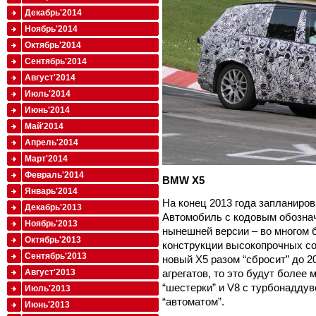
Декабрь'2014
Ноябрь'2014
Октябрь'2014
Сентябрь'2014
Август'2014
Июль'2014
Июнь'2014
Май'2014
Апрель'2014
Март'2014
Февраль'2014
BMW X5
Январь'2014
На конец 2013 года запланиро
Декабрь'2013
Автомобиль с кодовым обознач
Ноябрь'2013
нынешней версии – во многом 
Октябрь'2013
конструкции высокопрочных со
Сентябрь'2013
новый X5 разом “сбросит” до 2
агрегатов, то это будут боле
Август'2013
“шестерки” и V8 с турбонадду
Июль'2013
“автоматом”.
Июнь'2013