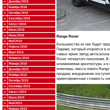
Декабрь'2016
Ноябрь'2016
Октябрь'2016
Сентябрь'2016
Август'2016
Июль'2016
Июнь'2016
Range Rover
Май'2016
Большинство из них будет пре
Апрель'2016
Париже, который откроется в к
Март'2016
самых ярких звезд автосалона
Февраль'2016
Rover четвертого поколения. В
алюминиевая архитектура, а в
Январь'2016
инженеры, масса нового Range 
Декабрь'2015
продажу внедорожник поступит 
Ноябрь'2015
ориентировочная стоимость нов
Октябрь'2015
Сентябрь'2015
Август'2015
Июль'2015
Май'2015
Январь'2015