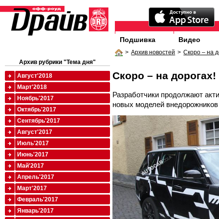
Подшивка
Видео
>
Архив новостей
>
Скоро – на д
Архив рубрики "Тема дня"
Скоро – на дорогах!
Август'2018
Март'2018
Разработчики продолжают акти
Ноябрь'2017
новых моделей внедорожников
Октябрь'2017
Сентябрь'2017
Август'2017
Июль'2017
Июнь'2017
Май'2017
Апрель'2017
Март'2017
Февраль'2017
Январь'2017