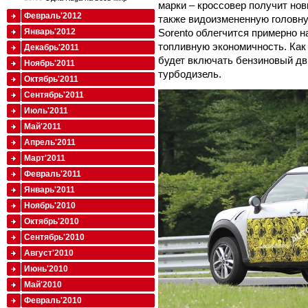
марки – кроссовер получит нов
Февраль'2012
также видоизмененную головну
Sorento облегчится примерно н
Январь'2012
топливную экономичность. Как 
Декабрь'2011
будет включать бензиновый дви
Ноябрь'2011
турбодизель.
Октябрь'2011
Сентябрь'2011
Июль'2011
Май'2011
Апрель'2011
Март'2011
Февраль'2011
Январь'2011
Ноябрь'2010
Октябрь'2010
Сентябрь'2010
Август'2010
Июнь'2010
Май'2010
Февраль'2010