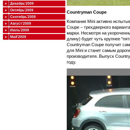
Декабрь'2009
Октябрь'2009
Countryman
Coupe
Сентябрь'2009
Компания Mini активно испыты
Август'2009
Coupe – трехдверного варианта
Июль'2009
марки. Несмотря на укороченны
Май'2009
длину) будет чуть крупнее “пят
Countryman Coupe получит са
для Mini и станет самым дорог
производителя. Выпуск Count
году.