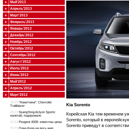
Май'2013
Апрель'2013
Март'2013
Февраль'2013
Январь'2013
Декабрь'2012
Ноябрь'2012
Октябрь'2012
Сентябрь'2012
Август'2012
Июль'2012
Июнь'2012
Май'2012
Апрель'2012
Март'2012
30.03
"Азиатчина": Chevrolet
Kia
Sorento
Trailblazer
26.03
SsangYong Actyon Sports:
Корейская Kia тем временем у
налетай, подорожало
Sorento, который в европейску
22.03
Peugeot 4008: известны цены
Sorento приведут в соответст
20.03
Одна Kuga на весь мир