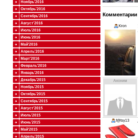
Ноябрь'2016
Октябрь'2016
Комментарии 
Сентябрь'2016
Август'2016
Kron
Июль'2016
Июнь'2016
Май'2016
Апрель'2016
Март'2016
Февраль'2016
Январь'2016
Декабрь'2015
Аноним
Ноябрь'2015
Октябрь'2015
Сентябрь'2015
Август'2015
Июль'2015
f@tsy13
Июнь'2015
Май'2015
Апрель'2015