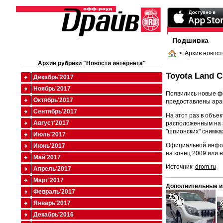
Подшивка
>
Архив новост
Архив рубрики "Новости интернета"
Toyota Land C
Декабрь'2017
Ноябрь'2017
Появились новые фо
Октябрь'2017
предоставлены араб
Сентябрь'2017
На этот раз в объе
Август'2017
расположенным на з
"шпионских" снимка
Июль'2017
Официальной информ
Июнь'2017
на конец 2009 или н
Май'2017
Источник:
drom.ru
Апрель'2017
Март'2017
Дополнительные и
Февраль'2017
Январь'2017
Декабрь'2016