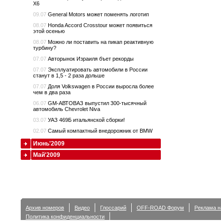
Х6
09.07
General Motors может поменять логотип
08.07
Honda Accord Crosstour может появиться
этой осенью
08.07
Можно ли поставить на пикап реактивную
турбину?
07.07
Авторынок Израиля бъет рекорды
07.07
Эксплуатировать автомобили в России
станут в 1,5 - 2 раза дольше
07.07
Доля Volkswagen в России выросла более
чем в два раза
06.07
GM-AВТОВАЗ выпустил 300-тысячный
автомобиль Chevrolet Niva
03.07
УАЗ 469Б итальянской сборки!
02.07
Самый компактный внедорожник от BMW
Июнь'2009
Май'2009
Архив номеров
Видео
Глоссарий
OFF-ROAD Форум
Реклама н
Политика конфиденциальности