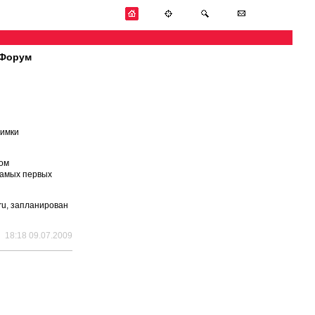
Форум
нимки
сом
самых первых
ru, запланирован
18:18 09.07.2009