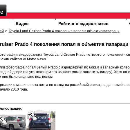
Видео
Рейтинг внедорожников
ей
>
Toyota Land Cruiser Prado 4 поколения попал в объектив папараци
ruiser Prado 4 поколения попал в объектив папараци
тографии внедорожника Toyota Land Cruiser Prado четвертого поколения - с
ским сайтом Al Motor News.
ктив фотографа попал белый Prado с аэрографией по бокам и запасным коле
адней двери (на укрывающем его колпаке можно заметить камеру). Хотя на 
х оно было спрятано под полом.
ации о машине пока нет, а ее выход на российский рынок, по данным drom.
ачало 2010 года.
ллюстрации: