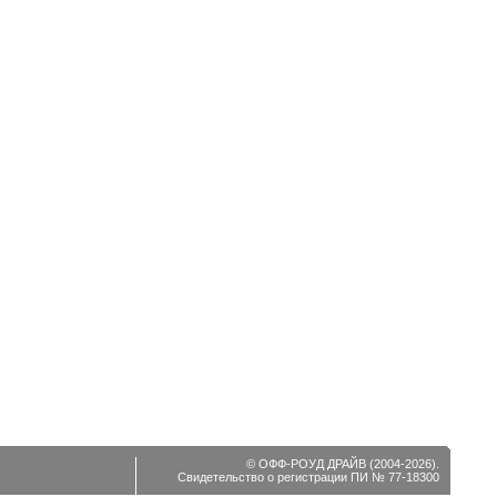
© ОФФ-РОУД ДРАЙВ (2004-2026).
Свидетельство о регистрации ПИ № 77-18300