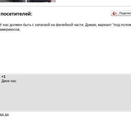
посетителей:
Подели
У нас должен быть с запаской на филейной части. Думаю, вариант "под полом"
америкосов.
+1
Двое нас
да да