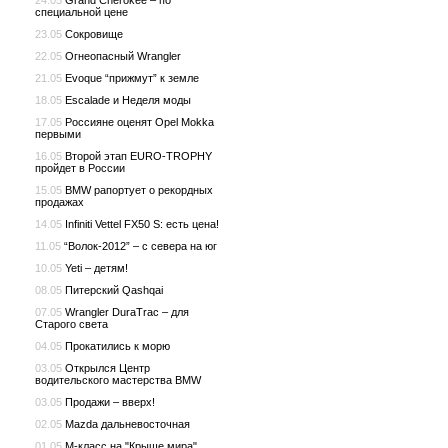
24.05
Grand Cherokee – по
специальной цене
23.05
Сокровище
22.05
Огнеопасный Wrangler
21.05
Evoque “прижмут” к земле
18.05
Escalade и Неделя моды
17.05
Россияне оценят Opel Mokka
первыми
16.05
Второй этап EURO-TROPHY
пройдет в России
15.05
BMW рапортует о рекордных
продажах
14.05
Infiniti Vettel FX50 S: есть цена!
11.05
“Волок-2012” – с севера на юг
10.05
Yeti – детям!
08.05
Питерский Qashqai
07.05
Wrangler DuraTrac – для
Старого света
04.05
Прокатились к морю
03.05
Открылся Центр
водительского мастерства BMW
03.05
Продажи – вверх!
02.05
Mazda дальневосточная
01.05
М-класс на "Крыше мира"