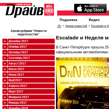
Подшивка
Видео
>
Архив новостей
>
Escalade и 
Архив рубрики "Новости
издательства"
Escalade и Неделя 
Декабрь'2017
В Санкт-Петербурге прошла 25-
Ноябрь'2017
официальными автомобилями кот
Октябрь'2017
Сентябрь'2017
Август'2017
Июль'2017
Июнь'2017
Май'2017
Апрель'2017
Март'2017
Февраль'2017
Январь'2017
Декабрь'2016