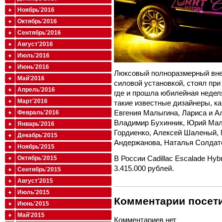
Ноябрь'2016
Октябрь'2016
Сентябрь'2016
Август'2016
Июль'2016
Июнь'2016
Люксовый полноразмерный вне
Май'2016
силовой установкой, стоял при
Апрель'2016
где и прошла юбилейная недел
Март'2016
такие известные дизайнеры, ка
Евгения Малыгина, Лариса и А
Февраль'2016
Владимир Бухинник, Юрий Мал
Январь'2016
Гордиенко, Алексей Шаленый, 
Декабрь'2015
Андержанова, Наталья Солдато
Ноябрь'2015
В России Cadillac Escalade Hyb
Октябрь'2015
3.415.000 рублей.
Сентябрь'2015
Август'2015
Июль'2015
Комментарии посети
Июнь'2015
Май'2015
Комментариев нет