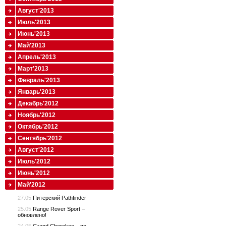
Август'2013
Июль'2013
Июнь'2013
Май'2013
Апрель'2013
Март'2013
Февраль'2013
Январь'2013
Декабрь'2012
Ноябрь'2012
Октябрь'2012
Сентябрь'2012
Август'2012
Июль'2012
Июнь'2012
Май'2012
27.05
Питерский Pathfinder
25.05
Range Rover Sport –
обновлено!