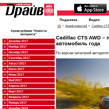
Подшивка
Видео
>
Архив новостей
>
Cadillac CT
Архив рубрики "Новости
интернета"
Cadillac CTS AWD –
Декабрь'2017
автомобиль года
Ноябрь'2017
Октябрь'2017
По версии читателей авторитетн
Сентябрь'2017
Август'2017
Июль'2017
Июнь'2017
Май'2017
Апрель'2017
Март'2017
Февраль'2017
Январь'2017
Декабрь'2016