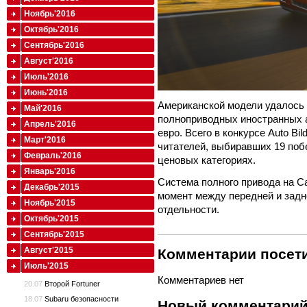
Ноябрь'2016
Октябрь'2016
Сентябрь'2016
Август'2016
Июль'2016
Июнь'2016
Американской модели удалось 
Май'2016
полноприводных иностранных 
Апрель'2016
евро. Всего в конкурсе Auto Bil
Март'2016
читателей, выбиравших 19 поб
Февраль'2016
ценовых категориях.
Январь'2016
Система полного привода на C
Декабрь'2015
момент между передней и задн
Ноябрь'2015
отдельности.
Октябрь'2015
Сентябрь'2015
Август'2015
Комментарии посети
Июль'2015
Комментариев нет
20.07
Второй Fortuner
18.07
Subaru безопасности
Новый комментари