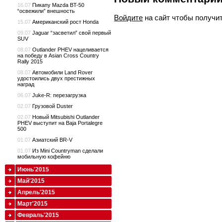
16.07
Пикапу Mazda BT-50
“освежили” внешность
Войдите
на сайт чтобы получи
15.07
Американский рост Honda
09.07
Jaguar “засветил” свой первый
SUV
08.07
Outlander PHEV нацеливается
на победу в Asian Cross Country
Rally 2015
08.07
Автомобили Land Rover
удостоились двух престижных
наград
06.07
Juke-R: перезагрузка
02.07
Грузовой Duster
02.07
Новый Mitsubishi Outlander
PHEV выступит на Baja Portalegre
500
01.07
Азиатский BR-V
01.07
Из Mini Countryman сделали
мобильную кофейню
Июнь'2015
Май'2015
Апрель'2015
Март'2015
Февраль'2015