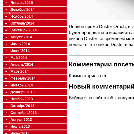
Январь'2015
Декабрь'2014
Ноябрь'2014
Октябрь'2014
Первое время Duster Oroch, вы
Сентябрь'2014
будет продаваться исключител
Август'2014
пикапа Duster со временем мож
Июль'2014
полагают, что пикап Duster в н
Июнь'2014
Май'2014
Комментарии посети
Апрель'2014
Март'2014
Комментариев нет
Февраль'2014
Новый комментари
Январь'2014
Декабрь'2013
Войдите
на сайт чтобы получи
Ноябрь'2013
Октябрь'2013
Сентябрь'2013
Август'2013
Июль'2013
Июнь'2013