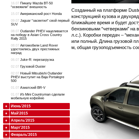
16.07
Пикапу Mazda BT-50
“освежили” внешность
Созданный на платформе Duste
15.07
Американский рост Honda
конструкцией кузова и двухряд
09.07
Jaguar “засветил” свой первый
ближайшее время и будет дос
SUV
бензиновыми “четверками” на вы
08.07
Outlander PHEV нацеливается
л.с.). Коробки передач – “меха
на победу в Asian Cross Country
Rally 2015
или полный. Длина грузовой пл
08.07
Автомобили Land Rover
м, общая грузоподъемность сос
удостоились двух престижных
наград
06.07
Juke-R: перезагрузка
02.07
Грузовой Duster
02.07
Новый Mitsubishi Outlander
PHEV выступит на Baja Portalegre
500
01.07
Азиатский BR-V
01.07
Из Mini Countryman сделали
мобильную кофейню
Июнь'2015
Май'2015
Апрель'2015
Март'2015
Февраль'2015