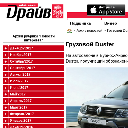
Подшивка
Видео
>
Архив новостей
>
Грузовой Du
Архив рубрики "Новости
интернета"
Грузовой Duster
Декабрь'2017
На автосалоне в Буэнос-Айрес
Ноябрь'2017
Duster, получивший обозначени
Октябрь'2017
Сентябрь'2017
Август'2017
Июль'2017
Июнь'2017
Май'2017
Апрель'2017
Март'2017
Февраль'2017
Январь'2017
Декабрь'2016