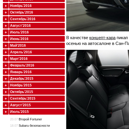
Ноябрь'2016
Октябрь'2016
Сентябрь'2016
Август'2016
Июль'2016
В качестве
концепт-кара
пикап
Июнь'2016
осенью на автосалоне в Сан-П
Май'2016
Апрель'2016
Март'2016
Февраль'2016
Январь'2016
Декабрь'2015
Ноябрь'2015
Октябрь'2015
Сентябрь'2015
Август'2015
Июль'2015
20.07
Второй Fortuner
18.07
Subaru безопасности