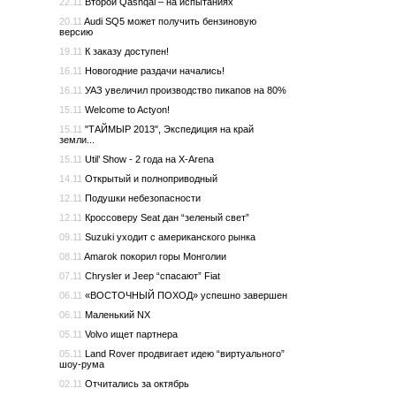
22.11
Второй Qashqai – на испытаниях
20.11
Audi SQ5 может получить бензиновую
версию
19.11
К заказу доступен!
16.11
Новогодние раздачи начались!
16.11
УАЗ увеличил производство пикапов на 80%
15.11
Welcome to Actyon!
15.11
"ТАЙМЫР 2013", Экспедиция на край
земли...
15.11
Util’ Show - 2 года на X-Arena
14.11
Открытый и полноприводный
12.11
Подушки небезопасности
12.11
Кроссоверу Seat дан “зеленый свет”
09.11
Suzuki уходит с американского рынка
08.11
Amarok покорил горы Монголии
07.11
Chrysler и Jeep “спасают” Fiat
06.11
«ВОСТОЧНЫЙ ПОХОД» успешно завершен
06.11
Маленький NX
05.11
Volvo ищет партнера
05.11
Land Rover продвигает идею “виртуального”
шоу-рума
02.11
Отчитались за октябрь