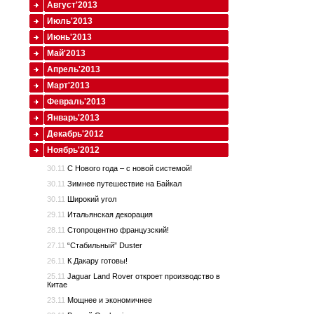
Август'2013
Июль'2013
Июнь'2013
Май'2013
Апрель'2013
Март'2013
Февраль'2013
Январь'2013
Декабрь'2012
Ноябрь'2012
30.11
С Нового года – с новой системой!
30.11
Зимнее путешествие на Байкал
30.11
Широкий угол
29.11
Итальянская декорация
28.11
Стопроцентно французский!
27.11
“Стабильный” Duster
26.11
К Дакару готовы!
25.11
Jaguar Land Rover откроет производство в
Китае
23.11
Мощнее и экономичнее