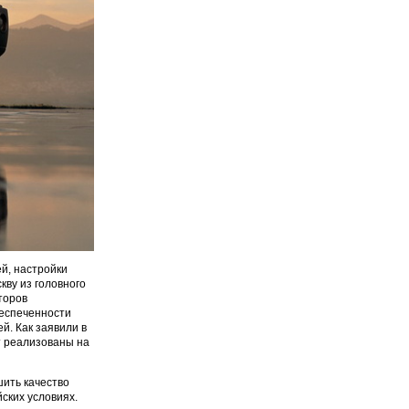
й, настройки
кву из головного
торов
беспеченности
й. Как заявили в
т реализованы на
ить качество
ских условиях.