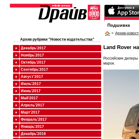
Подшивка
>
Архив новост
Архив рубрики "Новости издательства"
Land Rover н
Декабрь'2017
Ноябрь'2017
Российские дилеры 
Октябрь'2017
марок.
Сентябрь'2017
Август'2017
Июль'2017
Июнь'2017
Май'2017
Апрель'2017
Март'2017
Февраль'2017
Январь'2017
Декабрь'2016