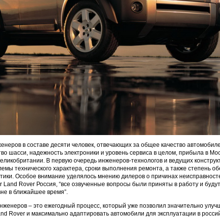
енеров в составе десяти человек, отвечающих за общее качество автомобиле
тво шасси, надежность электроники и уровень сервиса в целом, прибыла в Мос
еликобритании. В первую очередь инженеров-технологов и ведущих конструк
емы технического характера, сроки выполнения ремонта, а также степень о
тики. Особое внимание уделялось мнению дилеров о причинах неисправносте
r Land Rover Россия, “все озвученные вопросы были приняты в работу и буду
не в ближайшее время”.
женеров – это ежегодный процесс, который уже позволил значительно улучш
and Rover и максимально адаптировать автомобили для эксплуатации в россий