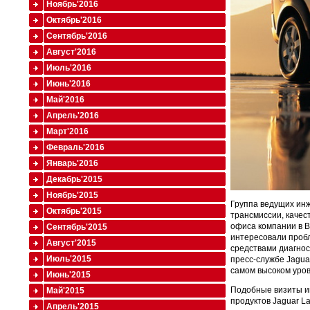
Ноябрь'2016
Октябрь'2016
Сентябрь'2016
Август'2016
Июль'2016
Июнь'2016
Май'2016
Апрель'2016
Март'2016
Февраль'2016
Январь'2016
Декабрь'2015
Ноябрь'2015
Группа ведущих инж
Октябрь'2015
трансмиссии, качес
офиса компании в В
Сентябрь'2015
интересовали пробл
Август'2015
средствами диагнос
Июль'2015
пресс-службе Jagua
самом высоком уров
Июнь'2015
Подобные визиты ин
Май'2015
продуктов Jaguar L
Апрель'2015