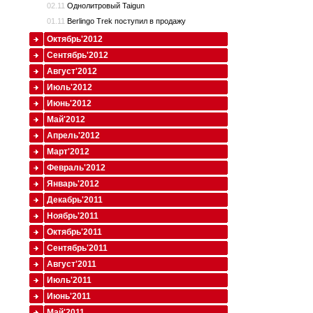
02.11
Однолитровый Taigun
01.11
Berlingo Trek поступил в продажу
Октябрь'2012
Сентябрь'2012
Август'2012
Июль'2012
Июнь'2012
Май'2012
Апрель'2012
Март'2012
Февраль'2012
Январь'2012
Декабрь'2011
Ноябрь'2011
Октябрь'2011
Сентябрь'2011
Август'2011
Июль'2011
Июнь'2011
Май'2011