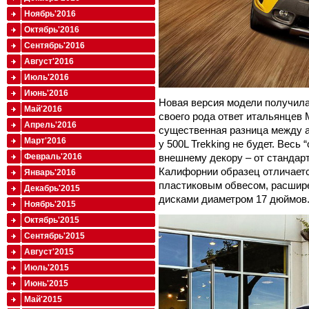
Ноябрь'2016
Октябрь'2016
Сентябрь'2016
Август'2016
Июль'2016
Июнь'2016
Новая версия модели получила 
Май'2016
своего рода ответ итальянцев 
Апрель'2016
существенная разница между а
Март'2016
у 500L Trekking не будет. Весь 
внешнему декору – от стандар
Февраль'2016
Калифорнии образец отличает
Январь'2016
пластиковым обвесом, расшир
Декабрь'2015
дисками диаметром 17 дюймов
Ноябрь'2015
Октябрь'2015
Сентябрь'2015
Август'2015
Июль'2015
Июнь'2015
Май'2015