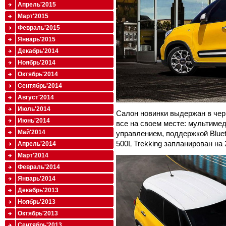
Апрель'2015
Март'2015
Февраль'2015
Январь'2015
Декабрь'2014
Ноябрь'2014
Октябрь'2014
Сентябрь'2014
Август'2014
Июль'2014
Салон новинки выдержан в чер
Июнь'2014
все на своем месте: мультиме
Май'2014
управлением, поддержкой Blue
500L Trekking запланирован на
Апрель'2014
Март'2014
Февраль'2014
Январь'2014
Декабрь'2013
Ноябрь'2013
Октябрь'2013
Сентябрь'2013