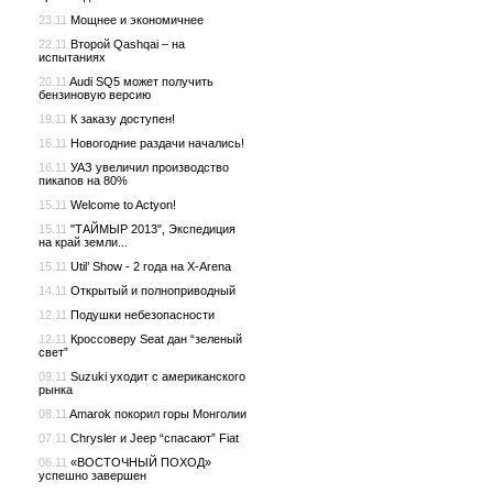
23.11
Мощнее и экономичнее
22.11
Второй Qashqai – на
испытаниях
20.11
Audi SQ5 может получить
бензиновую версию
19.11
К заказу доступен!
16.11
Новогодние раздачи начались!
16.11
УАЗ увеличил производство
пикапов на 80%
15.11
Welcome to Actyon!
15.11
"ТАЙМЫР 2013", Экспедиция
на край земли...
15.11
Util’ Show - 2 года на X-Arena
14.11
Открытый и полноприводный
12.11
Подушки небезопасности
12.11
Кроссоверу Seat дан “зеленый
свет”
09.11
Suzuki уходит с американского
рынка
08.11
Amarok покорил горы Монголии
07.11
Chrysler и Jeep “спасают” Fiat
06.11
«ВОСТОЧНЫЙ ПОХОД»
успешно завершен