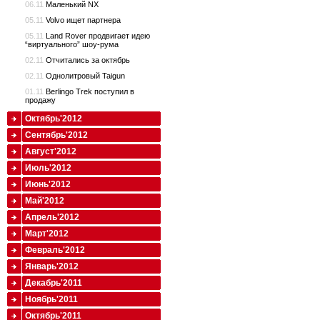
06.11
Маленький NX
05.11
Volvo ищет партнера
05.11
Land Rover продвигает идею
“виртуального” шоу-рума
02.11
Отчитались за октябрь
02.11
Однолитровый Taigun
01.11
Berlingo Trek поступил в
продажу
Октябрь'2012
Сентябрь'2012
Август'2012
Июль'2012
Июнь'2012
Май'2012
Апрель'2012
Март'2012
Февраль'2012
Январь'2012
Декабрь'2011
Ноябрь'2011
Октябрь'2011