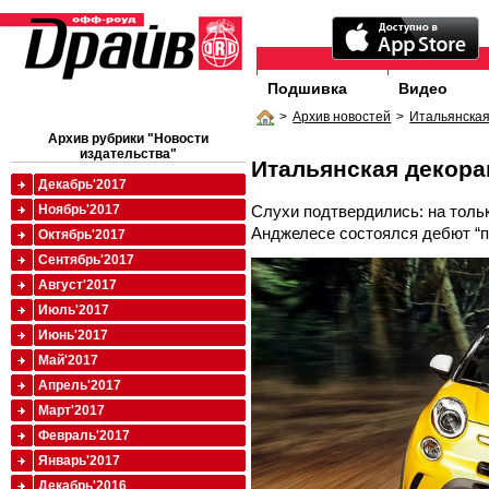
Подшивка
Видео
>
Архив новостей
>
Итальянская
Архив рубрики "Новости
издательства"
Итальянская декора
Декабрь'2017
Слухи подтвердились: на толь
Ноябрь'2017
Анджелесе состоялся дебют “п
Октябрь'2017
Сентябрь'2017
Август'2017
Июль'2017
Июнь'2017
Май'2017
Апрель'2017
Март'2017
Февраль'2017
Январь'2017
Декабрь'2016