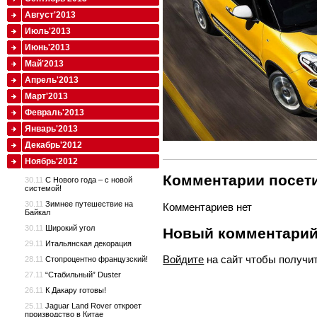
Август'2013
Июль'2013
Июнь'2013
Май'2013
Апрель'2013
Март'2013
Февраль'2013
Январь'2013
Декабрь'2012
Ноябрь'2012
Комментарии посети
30.11
С Нового года – с новой
системой!
30.11
Зимнее путешествие на
Комментариев нет
Байкал
30.11
Широкий угол
Новый комментари
29.11
Итальянская декорация
Войдите
на сайт чтобы получи
28.11
Стопроцентно французский!
27.11
“Стабильный” Duster
26.11
К Дакару готовы!
25.11
Jaguar Land Rover откроет
производство в Китае