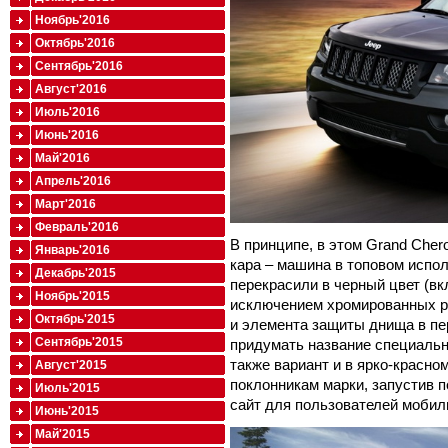
Ноябрь'2016
Октябрь'2016
Сентябрь'2016
Август'2016
Июль'2016
Июнь'2016
Май'2016
Апрель'2016
Март'2016
Февраль'2016
В принципе, в этом Grand Chero
Январь'2016
кара – машина в топовом испол
Декабрь'2015
перекрасили в черный цвет (в
Ноябрь'2015
исключением хромированных ра
Октябрь'2015
и элемента защиты днища в пе
Сентябрь'2015
придумать название специальн
также вариант и в ярко-красно
Август'2015
поклонникам марки, запустив 
Июль'2015
сайт для пользователей мобил
Июнь'2015
Май'2015