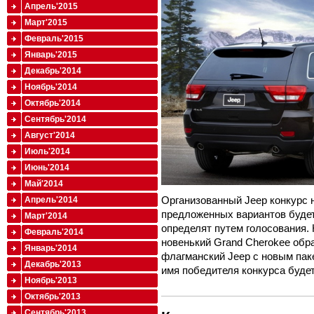
Апрель'2015
Март'2015
Февраль'2015
Январь'2015
Декабрь'2014
Ноябрь'2014
Октябрь'2014
Сентябрь'2014
Август'2014
Июль'2014
Июнь'2014
Май'2014
Организованный Jeep конкурс 
Апрель'2014
предложенных вариантов будет
Март'2014
определят путем голосования.
Февраль'2014
новенький Grand Cherokee обра
Январь'2014
флагманский Jeep с новым паке
Декабрь'2013
имя победителя конкурса будет
Ноябрь'2013
Октябрь'2013
Сентябрь'2013