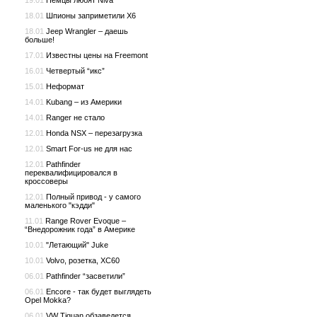
19.01
Немцы любят Niva
18.01
Шпионы заприметили Х6
18.01
Jeep Wrangler – даешь
больше!
17.01
Известны цены на Freemont
16.01
Четвертый “икс”
15.01
Неформат
14.01
Kubang – из Америки
14.01
Ranger не стало
12.01
Honda NSX – перезагрузка
12.01
Smart For-us не для нас
12.01
Pathfinder
переквалифицировался в
кроссоверы
12.01
Полный привод - у самого
маленького "кэдди"
11.01
Range Rover Evoque –
“Внедорожник года” в Америке
10.01
"Летающий" Juke
10.01
Volvo, розетка, XC60
06.01
Pathfinder “засветили”
06.01
Encore - так будет выглядеть
Opel Mokka?
06.01
VW Tiguan обзаведется