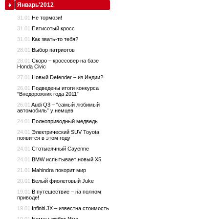
Январь'2012
31.01
Не тормози!
31.01
Пятисотый кросс
31.01
Как звать-то тебя?
28.01
Выбор патриотов
28.01
Скоро – кроссовер на базе
Honda Civic
27.01
Новый Defender – из Индии?
26.01
Подведены итоги конкурса
“Внедорожник года 2011”
26.01
Audi Q3 – “самый любимый
автомобиль” у немцев
24.01
Полноприводный медведь
24.01
Электрический SUV Toyota
появится в этом году
24.01
Стотысячный Cayenne
24.01
BMW испытывает новый X5
21.01
Mahindra покорит мир
20.01
Белый фиолетовый Juke
19.01
В путешествие – на полном
приводе!
19.01
Infiniti JX – известна стоимость