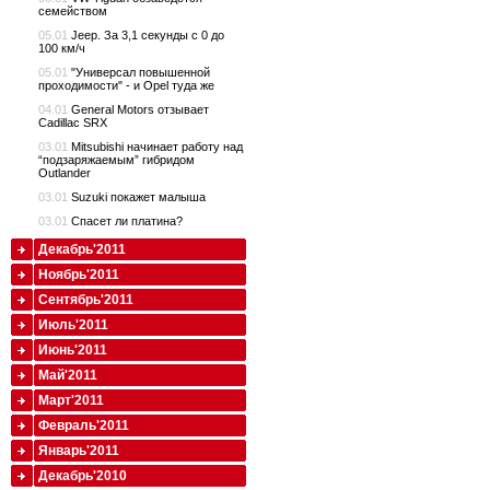
семейством
05.01
Jeep. За 3,1 секунды с 0 до
100 км/ч
05.01
"Универсал повышенной
проходимости" - и Opel туда же
04.01
General Motors отзывает
Cadillac SRX
03.01
Mitsubishi начинает работу над
“подзаряжаемым” гибридом
Outlander
03.01
Suzuki покажет малыша
03.01
Cпасет ли платина?
Декабрь'2011
Ноябрь'2011
Сентябрь'2011
Июль'2011
Июнь'2011
Май'2011
Март'2011
Февраль'2011
Январь'2011
Декабрь'2010