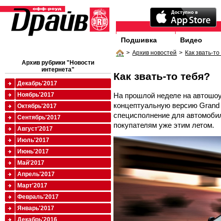
Подшивка
Видео
>
Архив новостей
>
Как звать-то
Архив рубрики "Новости
интернета"
Как звать-то тебя?
Декабрь'2017
На прошлой неделе на автошо
Ноябрь'2017
концептуальную версию Grand
Октябрь'2017
специсполнение для автомобил
Сентябрь'2017
покупателям уже этим летом.
Август'2017
Июль'2017
Июнь'2017
Май'2017
Апрель'2017
Март'2017
Февраль'2017
Январь'2017
Декабрь'2016