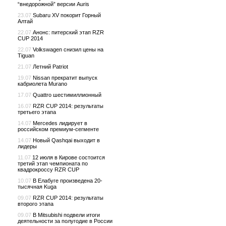
“внедорожной” версии Auris
23.07
Subaru XV покорит Горный
Алтай
22.07
Анонс: питерский этап RZR
CUP 2014
22.07
Volkswagen снизил цены на
Tiguan
21.07
Летний Patriot
19.07
Nissan прекратит выпуск
кабриолета Murano
17.07
Quattro шестимиллионный
16.07
RZR CUP 2014: результаты
третьего этапа
14.07
Mercedes лидирует в
российском премиум-сегменте
14.07
Новый Qashqai выходит в
лидеры
11.07
12 июля в Кирове состоится
третий этап чемпионата по
квадрокроссу RZR CUP
10.07
В Елабуге произведена 20-
тысячная Kuga
09.07
RZR CUP 2014: результаты
второго этапа
09.07
В Mitsubishi подвели итоги
деятельности за полугодие в России