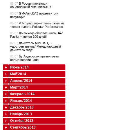
08.07
В России появился
обновленный Mitsubishi ASX
08.07
GM-АвтоВАЗ подвел итоги
полугодия
06.07
Volvo расширяет возможности
тюнинг-пакета Polestar Performance
05.07
До выхода обновленного UAZ
Patriot – менее 100 дней!
02.07
Двигатель Audi RS Q3
удостоен титула “Международный
двигатель года”
01.07
Бу Андерссон презентовал
новые версии Lada
Июнь'2014
Май'2014
Апрель'2014
Март'2014
Февраль'2014
Январь'2014
Декабрь'2013
Ноябрь'2013
Октябрь'2013
Сентябрь'2013