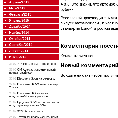
Апрель'2015
4,8%. Это значит, что автомоб
Март'2015
рублей.
Февраль'2015
Российский производитель мот
Январь'2015
выпуск автомобилей”, в частно
Декабрь'2014
стандарты Euro-4 и ростом акц
Ноябрь'2014
Октябрь'2014
Комментарии посети
Сентябрь'2014
Август'2014
Комментариев нет
Июль'2014
31.07
У Petro-Canada – новое лицо!
Новый комментари
31.07
GM-Avtovaz запустил новый
продуктовый сайт
Войдите
на сайт чтобы получи
30.07
Discovery Sport на семерых
29.07
Кроссовер RAV4 – бестселлер
Toyota
28.07
Кроссовер RX – самый
популярный Lexus у россиян
28.07
Продажи SUV Ford в России за
полугодие выросли на 30%
25.07
XC90 безопасности
24.07
Toyota занялась испытаниями