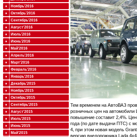
Ноябрь'2016
Октябрь'2016
Сентябрь'2016
Август'2016
Июль'2016
Июнь'2016
Май'2016
Апрель'2016
Март'2016
Февраль'2016
Январь'2016
Декабрь'2015
Ноябрь'2015
Октябрь'2015
Тем временем на АвтоВАЗ про
Сентябрь'2015
розничных цен на автомобили 
Август'2015
повышение составит 2,4%. Цен
Июль'2015
года (по дате выдачи ПТС) с 
Июнь'2015
4, при этом новая модель Gran
Май'2015
версию внедорожника Lada 4x4 