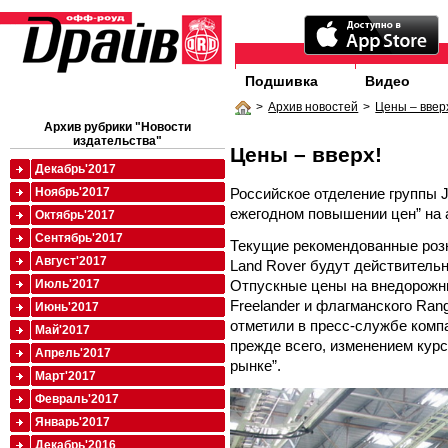
Подшивка
Видео
>
Архив новостей
>
Цены – ввер
Архив рубрики "Новости
издательства"
Цены – вверх!
Декабрь'2017
Российское отделение группы J
Ноябрь'2017
ежегодном повышении цен” на 
Октябрь'2017
Сентябрь'2017
Текущие рекомендованные роз
Август'2017
Land Rover будут действительн
Отпускные цены на внедорожни
Июль'2017
Freelander и флагманского Ran
Июнь'2017
отметили в пресс-службе комп
Май'2017
прежде всего, изменением кур
Апрель'2017
рынке”.
Март'2017
Февраль'2017
Январь'2017
Декабрь'2016