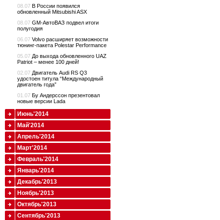
08.07
В России появился
обновленный Mitsubishi ASX
08.07
GM-АвтоВАЗ подвел итоги
полугодия
06.07
Volvo расширяет возможности
тюнинг-пакета Polestar Performance
05.07
До выхода обновленного UAZ
Patriot – менее 100 дней!
02.07
Двигатель Audi RS Q3
удостоен титула “Международный
двигатель года”
01.07
Бу Андерссон презентовал
новые версии Lada
Июнь'2014
Май'2014
Апрель'2014
Март'2014
Февраль'2014
Январь'2014
Декабрь'2013
Ноябрь'2013
Октябрь'2013
Сентябрь'2013