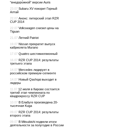
“внедорожной” версии Auris
23.07
Subaru XV покорит Горный
Алтай
22.07
Анонс: питерский этап RZR
CUP 2014
22.07
Volkswagen снизил цены на
Tiguan
21.07
Летний Patriot
19.07
Nissan прекратит выпуск
кабриолета Murano
17.07
Quattro шестимиллионный
16.07
RZR CUP 2014: результаты
третьего этапа
14.07
Mercedes лидирует в
российском премиум-сегменте
14.07
Новый Qashqai выходит в
лидеры
11.07
12 июля в Кирове состоится
третий этап чемпионата по
квадрокроссу RZR CUP
10.07
В Елабуге произведена 20-
тысячная Kuga
09.07
RZR CUP 2014: результаты
второго этапа
09.07
В Mitsubishi подвели итоги
деятельности за полугодие в России