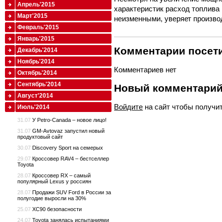
Апрель'2015
характеристик расход топлива
Март'2015
неизменными, уверяет произво
Февраль'2015
Январь'2015
Комментарии посети
Декабрь'2014
Ноябрь'2014
Комментариев нет
Октябрь'2014
Сентябрь'2014
Новый комментари
Август'2014
Войдите
на сайт чтобы получи
Июль'2014
31.07
У Petro-Canada – новое лицо!
31.07
GM-Avtovaz запустил новый
продуктовый сайт
30.07
Discovery Sport на семерых
29.07
Кроссовер RAV4 – бестселлер
Toyota
28.07
Кроссовер RX – самый
популярный Lexus у россиян
28.07
Продажи SUV Ford в России за
полугодие выросли на 30%
25.07
XC90 безопасности
24.07
Toyota занялась испытаниями