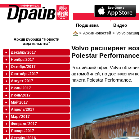
Подшивка
Видео
>
Архив новостей
>
Volvo расши
Архив рубрики "Новости
издательства"
Volvo расширяет во
Декабрь'2017
Polestar Performanc
Ноябрь'2017
Октябрь'2017
Российский офис Volvo объяви
автомобилей, по достижении ко
Сентябрь'2017
пакета
Polestar Performanc
e
.
Август'2017
Июль'2017
Июнь'2017
Май'2017
Апрель'2017
Март'2017
Февраль'2017
Январь'2017
Декабрь'2016