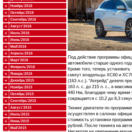
Ноябрь'2016
Октябрь'2016
Сентябрь'2016
Август'2016
Июль'2016
Июнь'2016
Май'2016
Апрель'2016
Под действие программы офици
Март'2016
автомобили старше одного года
Февраль'2016
Кроме того, теперь установить 
Январь'2016
смогут владельцы XC60 и XC70
(163 л.с.). “Апгрейд” дизеля 
Декабрь'2015
163 л. с. до 215 л. с., а макс
Ноябрь'2015
440 Нм, благодаря чему время 
Октябрь'2015
сокращается с 10,2 до 8,3 секу
Сентябрь'2015
Тюнинг двигателя по программе
Август'2015
осуществлен в салонах официа
Июль'2015
стоимость установки программ
Июнь'2015
рублей. После тюнинга на авто
Май'2015
Несмотря на увеличение мощн