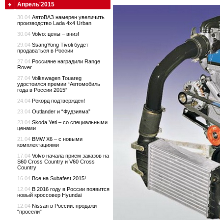
Апрель'2015
30.04
АвтоВАЗ намерен увеличить
производство Lada 4x4 Urban
30.04
Volvo: цены – вниз!
29.04
SsangYong Tivoli будет
продаваться в России
27.04
Россияне наградили Range
Rover
27.04
Volkswagen Touareg
удостоился премии “Автомобиль
года в России 2015”
24.04
Рекорд подтвержден!
23.04
Outlander и “Фудзияма”
23.04
Skoda Yeti – со специальными
ценами
21.04
BMW X6 – с новыми
комплектациями
17.04
Volvo начала прием заказов на
S60 Cross Country и V60 Cross
Country
16.04
Все на Subafest 2015!
12.04
В 2016 году в России появится
новый кроссовер Hyundai
12.04
Nissan в России: продажи
“просели”