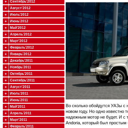
Сентябрь'2012
Август'2012
Июль'2012
Июнь'2012
Май'2012
Апрель'2012
Март'2012
Февраль'2012
Январь'2012
Декабрь'2011
Ноябрь'2011
Октябрь'2011
Сентябрь'2011
Август'2011
Июль'2011
Июнь'2011
Во сколько обойдутся УАЗы с 
Май'2011
новом году. Но одно известно 
Апрель'2011
надежным мотор не будет. И с
Март'2011
Andoria, который был простым
Февраль'2011