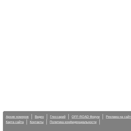
Архив номеров
Видео
Глоссарий
OFF-ROAD Форум
Реклама на сайт
Карта сайта
Контакты
Политика конфиденциальности