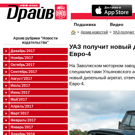
Подшивка
Видео
>
Архив новостей
>
УАЗ получит
Архив рубрики "Новости
издательства"
УАЗ получит новый 
Декабрь'2017
Евро-4
Ноябрь'2017
Октябрь'2017
На Заволжском моторном заво
специалистами Ульяновского а
Сентябрь'2017
новый дизельный агрегат, отв
Август'2017
Евро-4.
Июль'2017
Июнь'2017
Май'2017
Апрель'2017
Март'2017
Февраль'2017
Январь'2017
Декабрь'2016