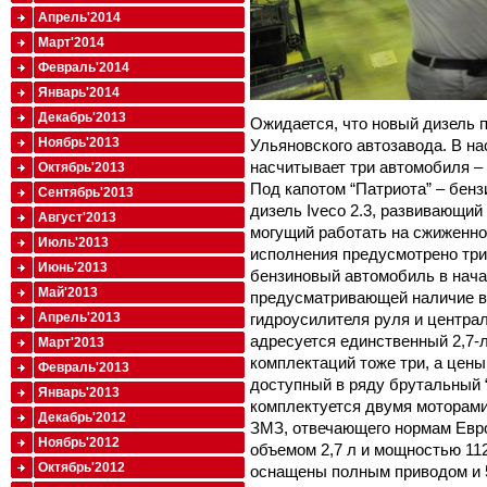
Апрель'2014
Март'2014
Февраль'2014
Январь'2014
Декабрь'2013
Ожидается, что новый дизель 
Ноябрь'2013
Ульяновского автозавода. В н
насчитывает три автомобиля – в
Октябрь'2013
Под капотом “Патриота” – бенз
Сентябрь'2013
дизель Iveco 2.3, развивающий
Август'2013
могущий работать на сжиженном
Июль'2013
исполнения предусмотрено три,
Июнь'2013
бензиновый автомобиль в нача
Май'2013
предусматривающей наличие в 
гидроусилителя руля и централ
Апрель'2013
адресуется единственный 2,7-
Март'2013
комплектаций тоже три, а цены
Февраль'2013
доступный в ряду брутальный “
Январь'2013
комплектуется двумя моторам
Декабрь'2012
ЗМЗ, отвечающего нормам Евро
Ноябрь'2012
объемом 2,7 л и мощностью 11
Октябрь'2012
оснащены полным приводом и 5