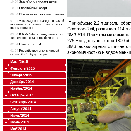
10.04
SsangYong снижает цены
10.04
Европейский старт
09.04
Cherokee на тяжелом топливе
07.04
Volkswagen Touareg – с самой
При объеме 2,2 л дизель, обо
высокой остаточной стоимостью в
своем сегменте
Common-Rail, развивает 114 л.с
ЗМЗ-514. При этом максимальн
03.04
В GM-Avtovaz озвучили итоги
деятельности за первый квартал
275 Нм, доступных при 1800 об
02.04
Lifan остается!
ЗМЗ, новый агрегат отличаетс
01.04
Российские гонки мировой
экономичностью и вдвое мень
серии RFC – будет жарко!
Март'2015
Февраль'2015
Январь'2015
Декабрь'2014
Ноябрь'2014
Октябрь'2014
Сентябрь'2014
Август'2014
Июль'2014
Июнь'2014
Май'2014