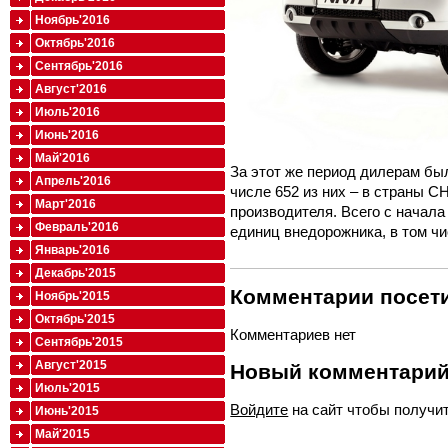
Ноябрь'2016
Октябрь'2016
Сентябрь'2016
Август'2016
Июль'2016
Июнь'2016
Май'2016
За этот же период дилерам бы
Апрель'2016
числе 652 из них – в страны С
Март'2016
производителя. Всего с начал
Февраль'2016
единиц внедорожника, в том чи
Январь'2016
Декабрь'2015
Комментарии посети
Ноябрь'2015
Октябрь'2015
Комментариев нет
Сентябрь'2015
Август'2015
Новый комментари
Июль'2015
Войдите
на сайт чтобы получи
Июнь'2015
Май'2015