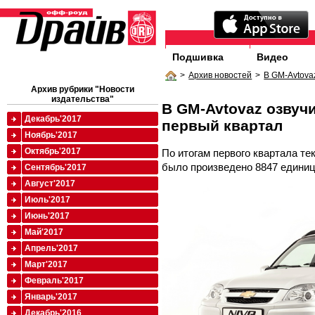
Подшивка
Видео
>
Архив новостей
>
В GM-Avtova
Архив рубрики "Новости
издательства"
В GM-Avtovaz озвучи
Декабрь'2017
первый квартал
Ноябрь'2017
Октябрь'2017
По итогам первого квартала те
было произведено 8847 единиц 
Сентябрь'2017
Август'2017
Июль'2017
Июнь'2017
Май'2017
Апрель'2017
Март'2017
Февраль'2017
Январь'2017
Декабрь'2016