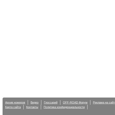
Архив номеров
Видео
Глоссарий
OFF-ROAD Форум
Реклама на сайт
Карта сайта
Контакты
Политика конфиденциальности