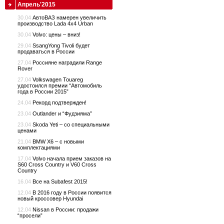
Апрель'2015
30.04
АвтоВАЗ намерен увеличить
производство Lada 4x4 Urban
30.04
Volvo: цены – вниз!
29.04
SsangYong Tivoli будет
продаваться в России
27.04
Россияне наградили Range
Rover
27.04
Volkswagen Touareg
удостоился премии “Автомобиль
года в России 2015”
24.04
Рекорд подтвержден!
23.04
Outlander и “Фудзияма”
23.04
Skoda Yeti – со специальными
ценами
21.04
BMW X6 – с новыми
комплектациями
17.04
Volvo начала прием заказов на
S60 Cross Country и V60 Cross
Country
16.04
Все на Subafest 2015!
12.04
В 2016 году в России появится
новый кроссовер Hyundai
12.04
Nissan в России: продажи
“просели”