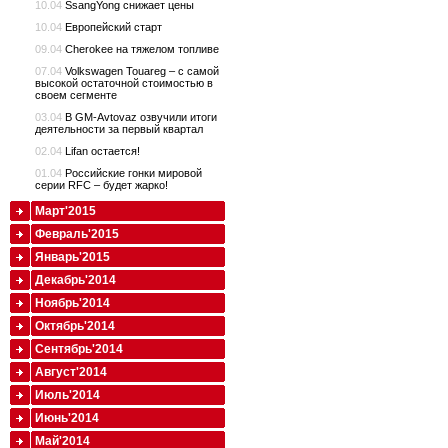
10.04
SsangYong снижает цены
10.04
Европейский старт
09.04
Cherokee на тяжелом топливе
07.04
Volkswagen Touareg – с самой
высокой остаточной стоимостью в
своем сегменте
03.04
В GM-Avtovaz озвучили итоги
деятельности за первый квартал
02.04
Lifan остается!
01.04
Российские гонки мировой
серии RFC – будет жарко!
Март'2015
Февраль'2015
Январь'2015
Декабрь'2014
Ноябрь'2014
Октябрь'2014
Сентябрь'2014
Август'2014
Июль'2014
Июнь'2014
Май'2014