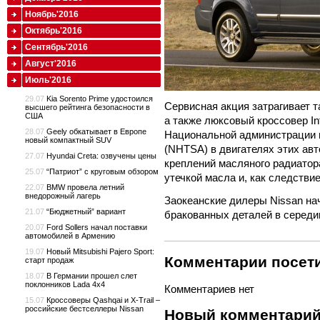
Ноябрь'2016
Октябрь'2016
Сентябрь'2016
Август'2016
Июль'2016
29.07
Kia Sorento Prime удостоился
Сервисная акция затрагивает так
высшего рейтинга безопасности в
США
а также люксовый кроссовер Inf
28.07
Geely обкатывает в Европе
Национальной администрации 
новый компактный SUV
(NHTSA) в двигателях этих а
27.07
Hyundai Creta: озвучены цены
креплений масляного радиатор
25.07
“Патриот” с круговым обзором
утечкой масла и, как следстви
22.07
BMW провела летний
внедорожный лагерь
Заокеанские дилеры Nissan н
21.07
“Бюджетный” вариант
бракованных деталей в середи
20.07
Ford Sollers начал поставки
автомобилей в Армению
19.07
Новый Mitsubishi Pajero Sport:
Комментарии посети
старт продаж
18.07
В Германии прошел слет
поклонников Lada 4x4
Комментариев нет
15.07
Кроссоверы Qashqai и X-Trail –
российские бестселлеры Nissan
Новый комментари