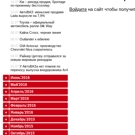
14.07
Kia – рекорд продаж, Sportage
по-прежнему бестселлер
Войдите
на сайт чтобы получи
13.07
АвтоВАЗ: июньские продажи
Lada выросли на 7,9%
11.07
Toyota – официальный
автомобиль ралли Silk Way
08.07
Kalina Cross: черная линия
06.07
Outlander к юбилею
05.07
GM-Avtovaz: производство
Chevrolet Niva сократилось
04.07
Райнер Цитлоу отправился за
новым мировым рекордом
01.07
У АвтоВАЗа нет планов по
переносу выпуска внедорожника 4x4
Июнь'2016
Май'2016
Апрель'2016
Март'2016
Февраль'2016
Январь'2016
Декабрь'2015
Ноябрь'2015
Октябрь'2015