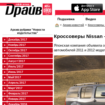
Подшивка
Видео
>
Архив новостей
>
Кроссоверы 
Архив рубрики "Новости
издательства"
Кроссоверы Nissan 
Декабрь'2017
Японская компания объявила о
Ноябрь'2017
автомобилей 2011 и 2012 моде
Октябрь'2017
Сентябрь'2017
Август'2017
Июль'2017
Июнь'2017
Май'2017
Апрель'2017
Март'2017
Февраль'2017
Январь'2017
Декабрь'2016