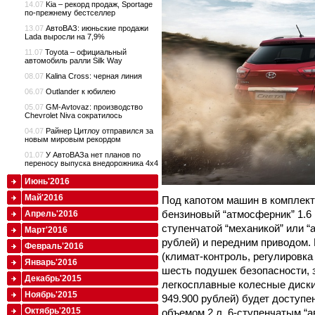
14.07
Kia – рекорд продаж, Sportage
по-прежнему бестселлер
13.07
АвтоВАЗ: июньские продажи
Lada выросли на 7,9%
11.07
Toyota – официальный
автомобиль ралли Silk Way
08.07
Kalina Cross: черная линия
06.07
Outlander к юбилею
05.07
GM-Avtovaz: производство
Chevrolet Niva сократилось
04.07
Райнер Цитлоу отправился за
новым мировым рекордом
01.07
У АвтоВАЗа нет планов по
переносу выпуска внедорожника 4x4
Июнь'2016
Май'2016
Под капотом машин в комплекта
бензиновый “атмосферник” 1.6 
Апрель'2016
ступенчатой “механикой” или “а
Март'2016
рублей) и передним приводом.
Февраль'2016
(климат-контроль, регулировка
Январь'2016
шесть подушек безопасности, 
Декабрь'2015
легкосплавные колесные диски)
Ноябрь'2015
949.900 рублей) будет доступ
Октябрь'2015
объемом 2 л, 6-ступенчатым “а