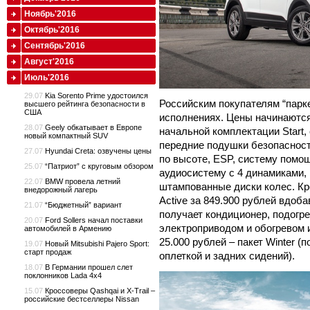
Ноябрь'2016
Октябрь'2016
Сентябрь'2016
Август'2016
Июль'2016
29.07
Kia Sorento Prime удостоился
Российским покупателям “парке
высшего рейтинга безопасности в
США
исполнениях. Цены начинаются 
28.07
Geely обкатывает в Европе
начальной комплектации Start,
новый компактный SUV
передние подушки безопасност
27.07
Hyundai Creta: озвучены цены
по высоте, ESP, систему помощ
25.07
“Патриот” с круговым обзором
аудиосистему с 4 динамиками
22.07
BMW провела летний
штампованные диски колес. Кр
внедорожный лагерь
Active за 849.900 рублей вдо
21.07
“Бюджетный” вариант
получает кондиционер, подогр
20.07
Ford Sollers начал поставки
электроприводом и обогревом и
автомобилей в Армению
25.000 рублей – пакет Winter (
19.07
Новый Mitsubishi Pajero Sport:
старт продаж
оплеткой и задних сидений).
18.07
В Германии прошел слет
поклонников Lada 4x4
15.07
Кроссоверы Qashqai и X-Trail –
российские бестселлеры Nissan