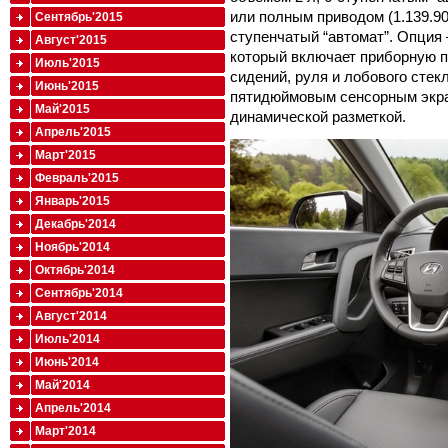
или полным приводом (1.139.90
Сентябрь'2015
ступенчатый “автомат”. Опция 
Август'2015
который включает приборную па
Июль'2015
сидений, руля и лобового стек
Июнь'2015
пятидюймовым сенсорным экран
Май'2015
динамической разметкой.
Апрель'2015
Март'2015
Февраль'2015
Январь'2015
Декабрь'2014
Ноябрь'2014
Октябрь'2014
Сентябрь'2014
Август'2014
Июль'2014
Июнь'2014
Май'2014
Апрель'2014
Март'2014