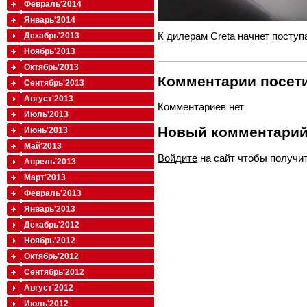
Февраль'2014
Январь'2014
К дилерам Creta начнет поступа
Декабрь'2013
Ноябрь'2013
Октябрь'2013
Комментарии посети
Сентябрь'2013
Август'2013
Комментариев нет
Июль'2013
Новый комментари
Июнь'2013
Май'2013
Войдите
на сайт чтобы получи
Апрель'2013
Март'2013
Февраль'2013
Январь'2013
Декабрь'2012
Ноябрь'2012
Октябрь'2012
Сентябрь'2012
Август'2012
Июль'2012