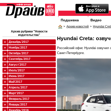
Подшивка
Видео
>
Архив новостей
>
Hyundai Cre
Архив рубрики "Новости
издательства"
Hyundai Creta: озв
Декабрь'2017
Ноябрь'2017
Российский офис Hyundai озвучил 
Санкт-Петербурге.
Октябрь'2017
Сентябрь'2017
Август'2017
Июль'2017
Июнь'2017
Май'2017
Апрель'2017
Март'2017
Февраль'2017
Январь'2017
Декабрь'2016