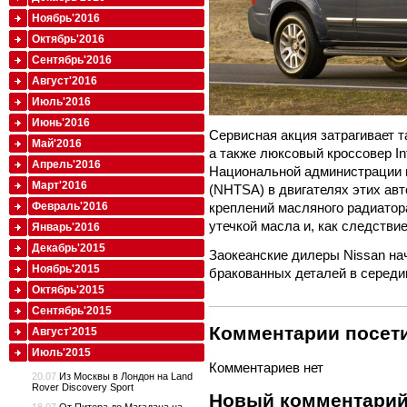
Ноябрь'2016
Октябрь'2016
Сентябрь'2016
Август'2016
Июль'2016
Июнь'2016
Сервисная акция затрагивает так
Май'2016
а также люксовый кроссовер Inf
Апрель'2016
Национальной администрации 
Март'2016
(NHTSA) в двигателях этих а
креплений масляного радиатор
Февраль'2016
утечкой масла и, как следстви
Январь'2016
Декабрь'2015
Заокеанские дилеры Nissan н
Ноябрь'2015
бракованных деталей в середи
Октябрь'2015
Сентябрь'2015
Комментарии посети
Август'2015
Июль'2015
Комментариев нет
20.07
Из Москвы в Лондон на Land
Rover Discovery Sport
Новый комментари