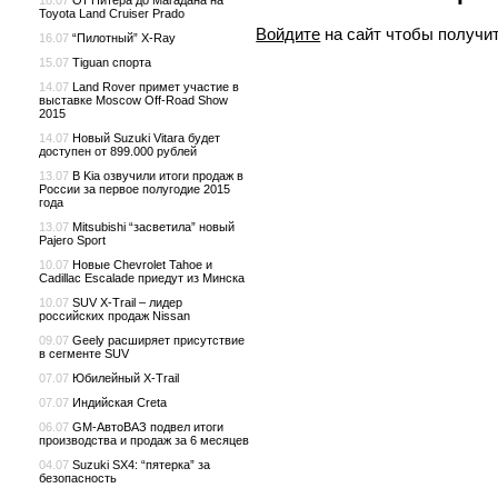
18.07
От Питера до Магадана на
Toyota Land Cruiser Prado
Войдите
на сайт чтобы получи
16.07
“Пилотный” X-Ray
15.07
Tiguan спорта
14.07
Land Rover примет участие в
выставке Moscow Off-Road Show
2015
14.07
Новый Suzuki Vitara будет
доступен от 899.000 рублей
13.07
В Kia озвучили итоги продаж в
России за первое полугодие 2015
года
13.07
Mitsubishi “засветила” новый
Pajero Sport
10.07
Новые Chevrolet Tahoe и
Cadillac Escalade приедут из Минска
10.07
SUV X-Trail – лидер
российских продаж Nissan
09.07
Geely расширяет присутствие
в сегменте SUV
07.07
Юбилейный X-Trail
07.07
Индийская Creta
06.07
GM-АвтоВАЗ подвел итоги
производства и продаж за 6 месяцев
04.07
Suzuki SX4: “пятерка” за
безопасность