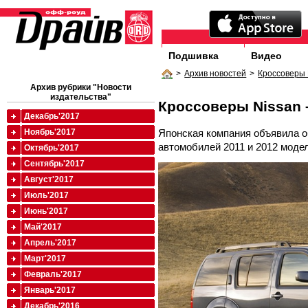
Подшивка
Видео
>
Архив новостей
>
Кроссоверы 
Архив рубрики "Новости
издательства"
Кроссоверы Nissan 
Декабрь'2017
Японская компания объявила о
Ноябрь'2017
автомобилей 2011 и 2012 моде
Октябрь'2017
Сентябрь'2017
Август'2017
Июль'2017
Июнь'2017
Май'2017
Апрель'2017
Март'2017
Февраль'2017
Январь'2017
Декабрь'2016