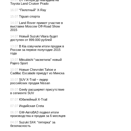
18.07
От Питера до Магадана на
Toyota Land Cruiser Prado
16.07
“Пилотный” X-Ray
15.07
Tiguan спорта
14.07
Land Rover примет участие в
выставке Moscow Off-Road Show
2015
14.07
Новый Suzuki Vitara будет
доступен от 899.000 рублей
13.07
В Kia озвучили итоги продаж в
России за первое полугодие 2015
года
13.07
Mitsubishi “засветила” новый
Pajero Sport
10.07
Новые Chevrolet Tahoe и
Cadillac Escalade приедут из Минска
10.07
SUV X-Trail – лидер
российских продаж Nissan
09.07
Geely расширяет присутствие
в сегменте SUV
07.07
Юбилейный X-Trail
07.07
Индийская Creta
06.07
GM-АвтоВАЗ подвел итоги
производства и продаж за 6 месяцев
04.07
Suzuki SX4: “пятерка” за
безопасность