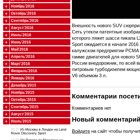
Ноябрь'2016
Октябрь'2016
Сентябрь'2016
Внешность нового SUV сюрпри
Август'2016
Сеть утекли патентные изобра
Июль'2016
которого ляжет шасси пикапа L
Июнь'2016
Sport ожидается в начале 2016
Май'2016
калужском предприятии PCMA (Pe
гамме двигателей для нового SU
Апрель'2016
России внедорожник, по всей в
Март'2016
литровым турбодизелем мощно
Февраль'2016
V6 объемом 3 л.
Январь'2016
Декабрь'2015
Ноябрь'2015
Комментарии посети
Октябрь'2015
Сентябрь'2015
Комментариев нет
Август'2015
Новый комментари
Июль'2015
20.07
Из Москвы в Лондон на Land
Войдите
на сайт чтобы получи
Rover Discovery Sport