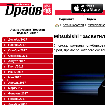
Подшивка
Видео
>
Архив новостей
>
Mitsubishi “
Архив рубрики "Новости
издательства"
Mitsubishi “засвети
Декабрь'2017
Японская компания опубликова
Ноябрь'2017
Sport, премьера которого состо
Октябрь'2017
Сентябрь'2017
Август'2017
Июль'2017
Июнь'2017
Май'2017
Апрель'2017
Март'2017
Февраль'2017
Январь'2017
Декабрь'2016