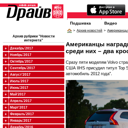
Подшивка
Видео
>
Архив новостей
>
Американцы 
Архив рубрики "Новости
интернета"
Американцы награди
Декабрь'2017
среди них – два кр
Ноябрь'2017
Октябрь'2017
Сразу пяти моделям Volvo стр
США IIHS присудил титул Top S
Сентябрь'2017
автомобиль 2012 года”.
Август'2017
Июль'2017
Июнь'2017
Май'2017
Апрель'2017
Март'2017
Февраль'2017
Январь'2017
Декабрь'2016