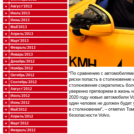
Август'2013
Июль'2013
Июнь'2013
Май'2013
Апрель'2013
Март'2013
Февраль'2013
Январь'2013
Декабрь'2012
Ноябрь'2012
“По сравнению с автомобилями
Октябрь'2012
риски попасть в столкновение 
Сентябрь'2012
столкновения сократились боле
Август'2012
уверенно претворяем в жизнь 
Июль'2012
2020 году новые автомобили Vo
Июнь'2012
один человек не должен будет
в столкновении”, – отметил То
Май'2012
безопасности Volvo.
Апрель'2012
Март'2012
Февраль'2012