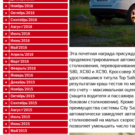
Ноябрь'2016
Октябрь'2016
Сентябрь'2016
Август'2016
Июль'2016
Июнь'2016
Май'2016
Эта почетная награда присужд
Апрель'2016
продемонстрированные автомоб
Март'2016
столкновения, переворачивания
Февраль'2016
S80, XC60 и XC90. Кроссовер 
Январь'2016
удостоившимся титула Top Safe
Декабрь'2015
результатам краш-тестов по м
его счету – максимальная оце
Ноябрь'2015
(защита водителя и пассажира 
Октябрь'2015
боковом столкновении). Кроме 
Сентябрь'2015
преимущества системы City Saf
Август'2015
автоматически замедляет авт
Июль'2015
столкновений на малых скорост
Июнь'2015
позволяет уменьшить число та
Май'2015