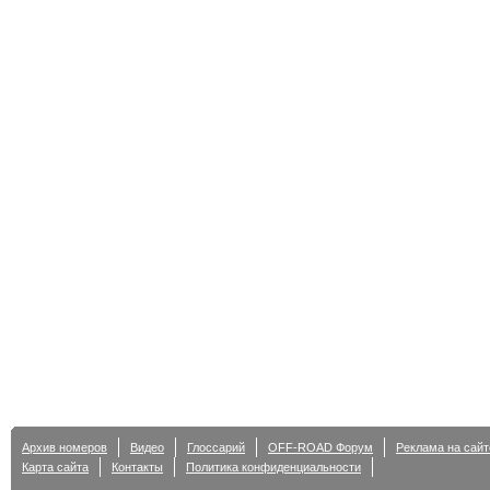
Архив номеров
Видео
Глоссарий
OFF-ROAD Форум
Реклама на сайт
Карта сайта
Контакты
Политика конфиденциальности