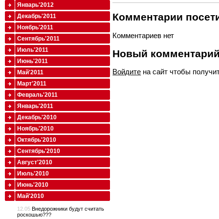
Январь'2012
Комментарии посети
Декабрь'2011
Ноябрь'2011
Комментариев нет
Сентябрь'2011
Июль'2011
Новый комментари
Июнь'2011
Войдите
на сайт чтобы получи
Май'2011
Март'2011
Февраль'2011
Январь'2011
Декабрь'2010
Ноябрь'2010
Октябрь'2010
Сентябрь'2010
Август'2010
Июль'2010
Июнь'2010
Май'2010
12.05
Внедорожники будут считать
роскошью???