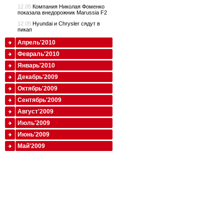
12.05
Компания Николая Фоменко
показала внедорожник Marussia F2
12.05
Hyundai и Chrysler сядут в
пикап
Апрель'2010
Февраль'2010
Январь'2010
Декабрь'2009
Октябрь'2009
Сентябрь'2009
Август'2009
Июль'2009
Июнь'2009
Май'2009