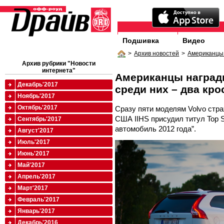
Подшивка
Видео
>
Архив новостей
>
Американцы 
Архив рубрики "Новости
интернета"
Американцы награди
Декабрь'2017
среди них – два кр
Ноябрь'2017
Октябрь'2017
Сразу пяти моделям Volvo стр
США IIHS присудил титул Top S
Сентябрь'2017
автомобиль 2012 года”.
Август'2017
Июль'2017
Июнь'2017
Май'2017
Апрель'2017
Март'2017
Февраль'2017
Январь'2017
Декабрь'2016