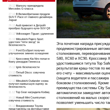
28.12
Mansory принарядила
Mercedes G-класса
27.12
В Великобритании продали
SUV F-Pace от главного дизайнера
Jaguar
26.12
Audi привезет в Детройт
прообраз будущего купе-SUV Q8
23.12
Volkswagen Tiguan: удлинение
21.12
Mitsubishi Pajero Sport
удостоен “пяти звезд” за
Эта почетная награда присужд
безопасность
продемонстрированные автомоб
19.12
Ford EcoSport получил
столкновения, переворачивания
улучшенное зимнее оснащение
S80, XC60 и XC90. Кроссовер 
17.12
Кроссовер Kia Niro попал в
Книгу рекордов Гиннесса
удостоившимся титула Top Safe
15.12
Ignis безопасности
результатам краш-тестов по м
его счету – максимальная оце
13.12
Пятый Disco: озвучена
стоимость
(защита водителя и пассажира 
12.12
Mitsubishi Outlander снова
боковом столкновении). Кроме 
получил наивысшую оценку за
безопасность
преимущества системы City Saf
автоматически замедляет авт
11.12
Top Gear наградила Kodiaq
столкновений на малых скорост
10.12
Новый Mini Countryman:
озвучена стоимость
позволяет уменьшить число та
06.12
Внедорожники Toyota
представлены на фотовыставке