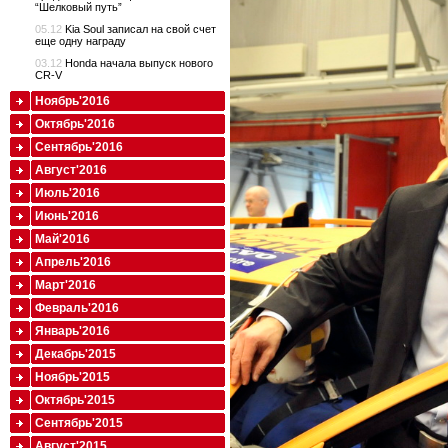
“Шелковый путь”
05.12
Kia Soul записал на свой счет
еще одну награду
03.12
Honda начала выпуск нового
CR-V
Ноябрь'2016
Октябрь'2016
Сентябрь'2016
Август'2016
Июль'2016
Июнь'2016
Май'2016
Апрель'2016
Март'2016
Февраль'2016
Январь'2016
Декабрь'2015
Ноябрь'2015
Октябрь'2015
Сентябрь'2015
Август'2015