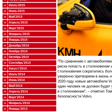
Июль'2015
Июнь'2015
Май'2015
Апрель'2015
Март'2015
Февраль'2015
Январь'2015
Декабрь'2014
Ноябрь'2014
Октябрь'2014
“По сравнению с автомобилями
Сентябрь'2014
риски попасть в столкновение 
Август'2014
столкновения сократились боле
Июль'2014
уверенно претворяем в жизнь 
Июнь'2014
2020 году новые автомобили Vo
Май'2014
один человек не должен будет
в столкновении”, – отметил То
Апрель'2014
безопасности Volvo.
Март'2014
Февраль'2014
Январь'2014