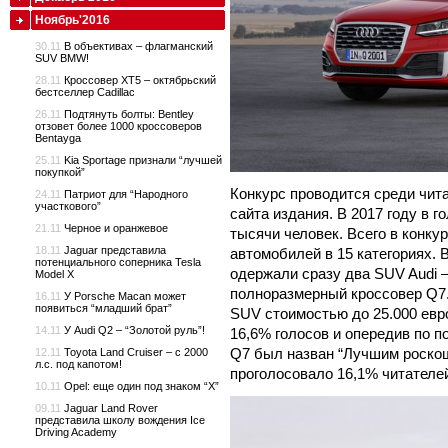
Ноябрь'2016
30.11
В объективах – флагманский
SUV BMW!
28.11
Кроссовер XT5 – октябрьский
бестселлер Cadillac
26.11
Подтянуть болты: Bentley
отзовет более 1000 кроссоверов
Bentayga
25.11
Kia Sportage признали “лучшей
покупкой”
Конкурс проводится среди чита
24.11
Патриот для “Народного
участкового”
сайта издания. В 2017 году в 
21.11
Черное и оранжевое
тысячи человек. Всего в конк
18.11
Jaguar представила
автомобилей в 15 категориях. 
потенциального соперника Tesla
одержали сразу два SUV Audi –
Model X
полноразмерный кроссовер Q7
16.11
У Porsche Macan может
появиться “младший брат”
SUV стоимостью до 25.000 евро
14.11
У Audi Q2 – “Золотой руль”!
16,6% голосов и опередив по п
Q7 был назван “Лучшим роскош
12.11
Toyota Land Cruiser – с 2000
л.с. под капотом!
проголосовало 16,1% читателе
10.11
Opel: еще один под знаком “X”
09.11
Jaguar Land Rover
представила школу вождения Ice
Driving Academy