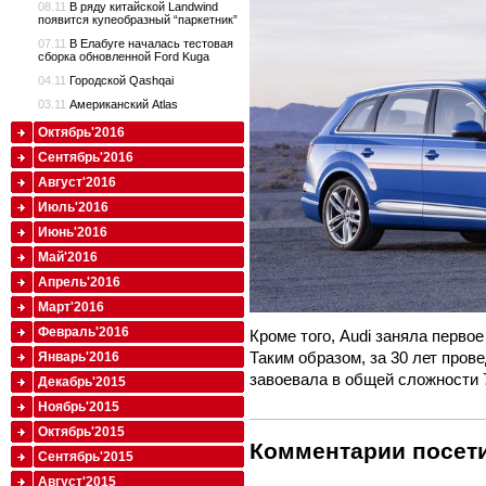
08.11
В ряду китайской Landwind
появится купеобразный “паркетник”
07.11
В Елабуге началась тестовая
сборка обновленной Ford Kuga
04.11
Городской Qashqai
03.11
Американский Atlas
Октябрь'2016
Сентябрь'2016
Август'2016
Июль'2016
Июнь'2016
Май'2016
Апрель'2016
Март'2016
Февраль'2016
Кроме того, Audi заняла первое
Таким образом, за 30 лет пров
Январь'2016
завоевала в общей сложности 7
Декабрь'2015
Ноябрь'2015
Октябрь'2015
Комментарии посети
Сентябрь'2015
Август'2015