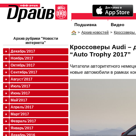
Подшивка
Видео
>
Архив новостей
>
Кроссоверы A
Архив рубрики "Новости
интернета"
Кроссоверы Audi – 
Декабрь'2017
“Auto Trophy 2017”
Ноябрь'2017
Октябрь'2017
Читатели авторитетного немец
новые автомобили в рамках кон
Сентябрь'2017
Август'2017
Июль'2017
Июнь'2017
Май'2017
Апрель'2017
Март'2017
Февраль'2017
Январь'2017
Декабрь'2016