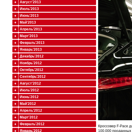
Август'2013
Июль'2013
Июнь'2013
Май'2013
Апрель'2013
Март'2013
Февраль'2013
Январь'2013
Декабрь'2012
Ноябрь'2012
Октябрь'2012
Сентябрь'2012
Август'2012
Июль'2012
Июнь'2012
Май'2012
Апрель'2012
Март'2012
Февраль'2012
Кроссовер F-Pace д
100.000 проданных 
Январь'2012