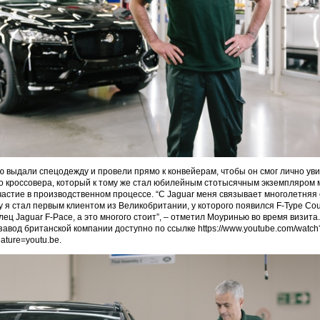
 выдали спецодежду и провели прямо к конвейерам, чтобы он смог лично ув
го кроссовера, который к тому же стал юбилейным стотысячным экземпляром 
частие в производственном процессе. “С Jaguar меня связывает многолетняя
у я стал первым клиентом из Великобритании, у которого появился F-Type Cou
ец Jaguar F-Pace, а это многого стоит”, – отметил Моуринью во время визита
завод британской компании доступно по ссылке https://www.youtube.com/watch
ture=youtu.be.