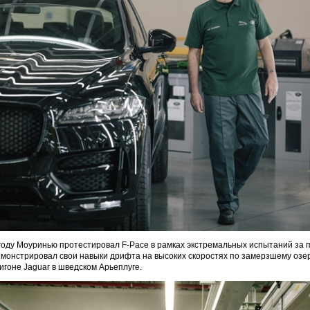
 году Моуринью протестировал F-Pace в рамках экстремальных испытаний за 
монстрировал свои навыки дрифта на высоких скоростях по замерзшему озе
гоне Jaguar в шведском Арьеплуге.