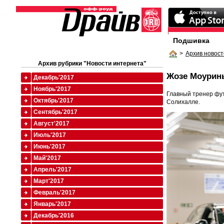
Подшивка
>
Архив новост
Архив рубрики "Новости интернета"
Жозе Моуринь
Декабрь'2017
Ноябрь'2017
Главный тренер фут
Октябрь'2017
Солихалле.
Сентябрь'2017
Август'2017
Июль'2017
Июнь'2017
Май'2017
Апрель'2017
Март'2017
Февраль'2017
Январь'2017
Декабрь'2016