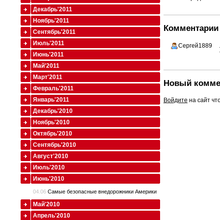
Декабрь'2011
Ноябрь'2011
Комментарии 
Сентябрь'2011
Июль'2011
Сергей1889
Июнь'2011
Май'2011
Март'2011
Новый комме
Февраль'2011
Январь'2011
Войдите
на сайт чт
Декабрь'2010
Ноябрь'2010
Октябрь'2010
Сентябрь'2010
Август'2010
Июль'2010
Июнь'2010
04.06
Cамые безопасные внедорожники Америки
Май'2010
Апрель'2010