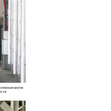
полярным кругом
ру на