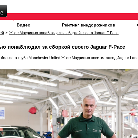
Видео
Рейтинг внедорожников
ей
>
Жозе Моуринью понаблюдал за сборкой своего Jaguar F-Pace
ю понаблюдал за сборкой своего Jaguar F-Pace
больного клуба Manchester United Жозе Моуринью посетил завод Jaguar Land