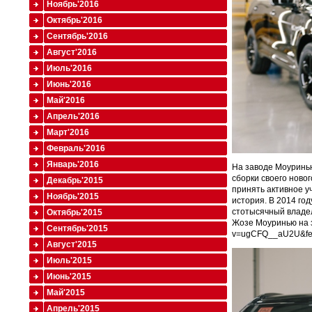
Ноябрь'2016
Октябрь'2016
Сентябрь'2016
Август'2016
Июль'2016
Июнь'2016
Май'2016
Апрель'2016
Март'2016
Февраль'2016
Январь'2016
На заводе Моуринью
сборки своего ново
Декабрь'2015
принять активное у
Ноябрь'2015
история. В 2014 год
стотысячный владел
Октябрь'2015
Жозе Моуринью
на
Сентябрь'2015
v=ugCFQ__aU2U&fea
Август'2015
Июль'2015
Июнь'2015
Май'2015
Апрель'2015