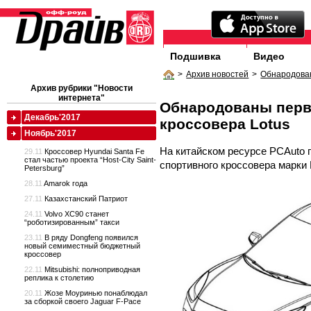
Подшивка
Видео
>
Архив новостей
>
Обнародован
Архив рубрики "Новости
интернета"
Обнародованы перв
Декабрь'2017
кроссовера Lotus
Ноябрь'2017
На китайском ресурсе PCAuto 
29.11
Кроссовер Hyundai Santa Fe
стал частью проекта “Host-City Saint-
спортивного кроссовера марки 
Petersburg”
28.11
Amarok года
27.11
Казахстанский Патриот
24.11
Volvo XC90 станет
“роботизированным” такси
23.11
В ряду Dongfeng появился
новый семиместный бюджетный
кроссовер
22.11
Mitsubishi: полноприводная
реплика к столетию
20.11
Жозе Моуринью понаблюдал
за сборкой своего Jaguar F-Pace