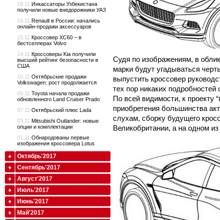
18.11
Инкассаторы Узбекистана
получили новые внедорожники УАЗ
16.11
Renault в России: начались
онлайн-продажи аксессуаров
15.11
Кроссовер XC60 – в
бестселлерах Volvo
14.11
Кроссоверы Kia получили
Судя по изображениям, в обли
высший рейтинг безопасности в
США
марки будут угадываться черт
10.11
Октябрьские продажи
выпустить кроссовер руководст
Volkswagen: рост продолжается
тех пор никаких подробностей 
09.11
Toyota начала продажи
По всей видимости, к проекту “
обновленного Land Cruiser Prado
приобретения большинства акт
07.11
Октябрьский плюс Lada
слухам, сборку будущего кросс
03.11
Mitsubishi Outlander: новые
Великобритании, а на одном из
опции и комплектации
01.11
Обнародованы первые
изображения кроссовера Lotus
Октябрь'2017
Сентябрь'2017
Август'2017
Июль'2017
Июнь'2017
Май'2017