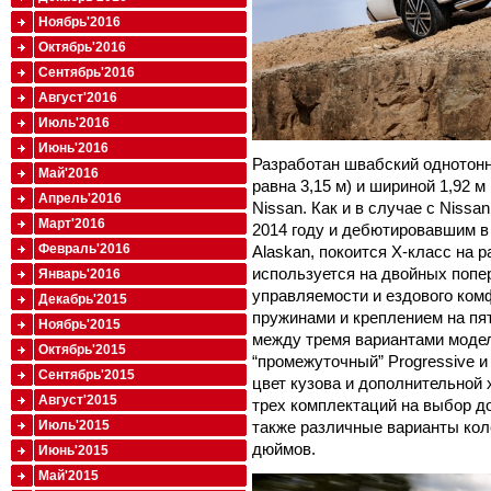
Ноябрь'2016
Октябрь'2016
Сентябрь'2016
Август'2016
Июль'2016
Июнь'2016
Разработан швабский однотонн
Май'2016
равна 3,15 м) и шириной 1,92 м
Апрель'2016
Nissan. Как и в случае с Nissa
Март'2016
2014 году и дебютировавшим в
Февраль'2016
Alaskan, покоится X-класс на 
используется на двойных попе
Январь'2016
управляемости и ездового ком
Декабрь'2015
пружинами и креплением на пя
Ноябрь'2015
между тремя вариантами модел
Октябрь'2015
“промежуточный” Progressive 
Сентябрь'2015
цвет кузова и дополнительной
Август'2015
трех комплектаций на выбор до
также различные варианты кол
Июль'2015
дюймов.
Июнь'2015
Май'2015