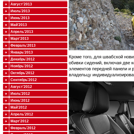
Август'2013
Июль'2013
Июнь'2013
Май'2013
Апрель'2013
Март'2013
Февраль'2013
Январь'2013
Кроме того, для швабской нов
Декабрь'2012
обивки сидений, включая две 
Ноябрь'2012
элементов передней панели и
Октябрь'2012
владельцу индивидуализироват
Сентябрь'2012
Август'2012
Июль'2012
Июнь'2012
Май'2012
Апрель'2012
Март'2012
Февраль'2012