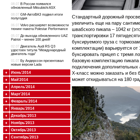
08.07
В России появился
обновленный Mitsubishi ASX
08.07
GM-АвтоВАЗ подвел итоги
Стандартный дорожный просвет
полугодия
увеличить еще на пару сантим
06.07
Volvo расширяет возможности
швабского пикапа – 1042 кг (эт
тюнинг-пакета Polestar Performance
транспортировки 17 пятидесят
05.07
До выхода обновленного UAZ
Patriot – менее 100 дней!
буксируемого груза с тормозам
02.07
Двигатель Audi RS Q3
комплектации) варьируется от 
удостоен титула “Международный
буксировать прицеп с тремя л
двигатель года”
базовую комплектацию пикапа 
01.07
Бу Андерссон презентовал
новые версии Lada
подключения дополнительных а
X-класс можно заказать и без 
Июнь'2014
может откидываться на 180 гра
Май'2014
Апрель'2014
Март'2014
Февраль'2014
Январь'2014
Декабрь'2013
Ноябрь'2013
Октябрь'2013
Сентябрь'2013