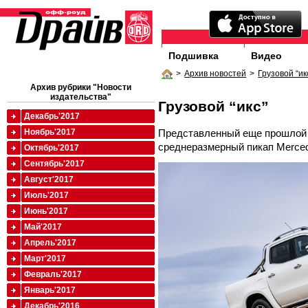
Подшивка
Видео
>
Архив новостей
>
Грузовой “ик
Архив рубрики "Новости
издательства"
Грузовой “икс”
Декабрь'2017
Представленный еще прошлой 
Ноябрь'2017
среднеразмерный пикап Merced
Октябрь'2017
Сентябрь'2017
Август'2017
Июль'2017
Июнь'2017
Май'2017
Апрель'2017
Март'2017
Февраль'2017
Январь'2017
Декабрь'2016