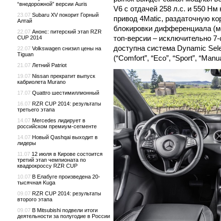
“внедорожной” версии Auris
V6 с отдачей 258 л.с. и 550 Н
23.07
Subaru XV покорит Горный
привод 4Matic, раздаточную к
Алтай
блокировки дифференциала (ме
22.07
Анонс: питерский этап RZR
топ-версии – исключительно 7-
CUP 2014
доступна система Dynamic Sel
22.07
Volkswagen снизил цены на
Tiguan
(“Comfort”, “Eco”, “Sport”, “Manua
21.07
Летний Patriot
19.07
Nissan прекратит выпуск
кабриолета Murano
17.07
Quattro шестимиллионный
16.07
RZR CUP 2014: результаты
третьего этапа
14.07
Mercedes лидирует в
российском премиум-сегменте
14.07
Новый Qashqai выходит в
лидеры
11.07
12 июля в Кирове состоится
третий этап чемпионата по
квадрокроссу RZR CUP
10.07
В Елабуге произведена 20-
тысячная Kuga
09.07
RZR CUP 2014: результаты
второго этапа
09.07
В Mitsubishi подвели итоги
деятельности за полугодие в России