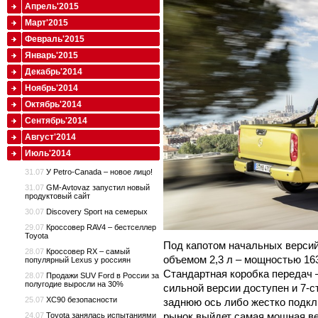
Апрель'2015
Март'2015
Февраль'2015
Январь'2015
Декабрь'2014
Ноябрь'2014
Октябрь'2014
Сентябрь'2014
Август'2014
Июль'2014
31.07
У Petro-Canada – новое лицо!
31.07
GM-Avtovaz запустил новый
продуктовый сайт
30.07
Discovery Sport на семерых
29.07
Кроссовер RAV4 – бестселлер
Toyota
Под капотом начальных версий
28.07
Кроссовер RX – самый
объемом 2,3 л – мощностью 163 л
популярный Lexus у россиян
Стандартная коробка передач –
28.07
Продажи SUV Ford в России за
полугодие выросли на 30%
сильной версии доступен и 7-с
25.07
XC90 безопасности
заднюю ось либо жестко подк
рынок выйдет самая мощная ве
24.07
Toyota занялась испытаниями