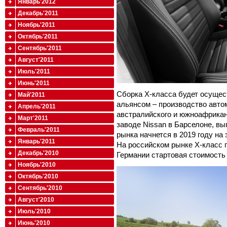
Январь'2012
Декабрь'2011
Ноябрь'2011
Октябрь'2011
Сентябрь'2011
Август'2011
Июль'2011
Июнь'2011
Сборка X-класса будет осущес
Май'2011
альянсом – производство авто
Апрель'2011
австралийского и южноафриканс
Март'2011
заводе Nissan в Барселоне, в
Февраль'2011
рынка начнется в 2019 году на 
Январь'2011
На российском рынке X-класс п
Декабрь'2010
Германии стартовая стоимость 
Ноябрь'2010
Октябрь'2010
Сентябрь'2010
Август'2010
Июль'2010
Июнь'2010