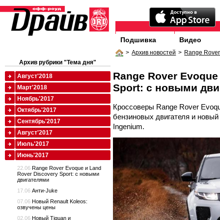
Подшивка
Видео
>
Архив новостей
>
Range Rover
Архив рубрики "Тема дня"
Range Rover Evoque 
Август'2018
Sport: с новыми дв
Март'2018
Ноябрь'2017
Кроссоверы Range Rover Evoqu
Октябрь'2017
бензиновых двигателя и новый
Сентябрь'2017
Ingenium.
Август'2017
Июль'2017
Июнь'2017
22.06
Range Rover Evoque и Land
Rover Discovery Sport: с новыми
двигателями
17.06
Анти-Juke
07.06
Новый Renault Koleos:
озвучены цены
02.06
Новый Tiguan и