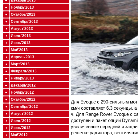
Декабрь'2013
Ноябрь'2013
Октябрь'2013
Сентябрь'2013
Август'2013
Июль'2013
Июнь'2013
Май'2013
Апрель'2013
Март'2013
Февраль'2013
Январь'2013
Декабрь'2012
Ноябрь'2012
Октябрь'2012
Для Evoque с 290-сильным мот
Сентябрь'2012
км/ч составляет 6,3 секунды, 
Август'2012
ч. Для Range Rover Evoque с с
доступен и пакет опций Dynami
Июль'2012
увеличенные передний и задни
Июнь'2012
решетке радиатора, вентиляци
Май'2012