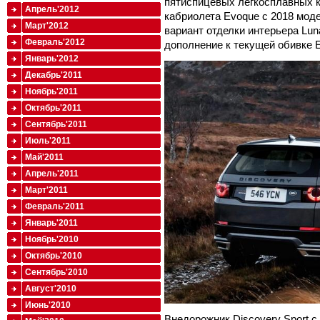
пятиспицевых легкосплавных к
Апрель'2012
кабриолета Evoque с 2018 мод
Март'2012
вариант отделки интерьера Lun
Февраль'2012
дополнение к текущей обивке 
Январь'2012
Декабрь'2011
Ноябрь'2011
Октябрь'2011
Сентябрь'2011
Июль'2011
Май'2011
Апрель'2011
Март'2011
Февраль'2011
Январь'2011
Ноябрь'2010
Октябрь'2010
Сентябрь'2010
Август'2010
Июнь'2010
Внедорожник Discovery Sport 