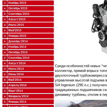
Ноябрь'2015
Октябрь'2015
Сентябрь'2015
Август'2015
Июль'2015
Май'2015
Январь'2015
Декабрь'2014
Ноябрь'2014
Октябрь'2014
Сентябрь'2014
Август'2014
Среди особенностей новых “че
Июль'2014
коллектор, прямой впрыск топ
Июнь'2014
двухпоточный турбокомпрессор
управления высотой подъема 
Май'2014
Si4 Ingenium (290 л.с.) получ
Апрель'2014
традиционных подшипников ск
Март'2014
динамику турбины, отклик в п
Февраль'2014
Январь'2014