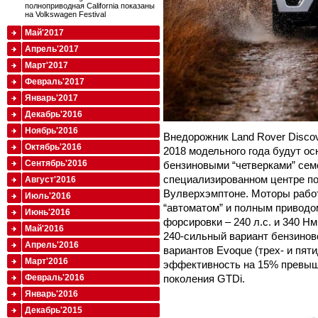
полноприводная California показаны
на Volkswagen Festival
Май'2017
Апрель'2017
Март'2017
Февраль'2017
Январь'2017
Декабрь'2016
Ноябрь'2016
Внедорожник Land Rover Disco
Октябрь'2016
2018 модельного года будут 
Сентябрь'2016
бензиновыми “четверками” сем
специализированном центре по
Август'2016
Вулверхэмптоне. Моторы рабо
Июль'2016
“автоматом” и полным приводо
Июнь'2016
форсировки – 240 л.с. и 340 Нм
Май'2016
240-сильный вариант бензинов
Апрель'2016
вариантов Evoque (трех- и пяти
Март'2016
эффективность на 15% превыш
поколения GTDi.
Февраль'2016
Январь'2016
Декабрь'2015