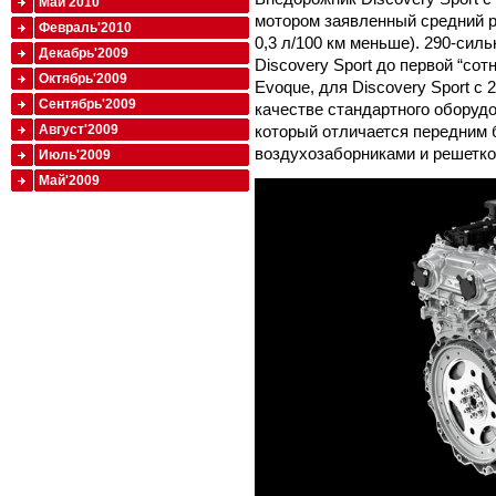
Май'2010
мотором заявленный средний ра
Февраль'2010
0,3 л/100 км меньше). 290-сил
Декабрь'2009
Discovery Sport до первой “сотн
Октябрь'2009
Evoque, для Discovery Sport с
Сентябрь'2009
качестве стандартного оборудо
который отличается передним
Август'2009
воздухозаборниками и решетко
Июль'2009
Май'2009