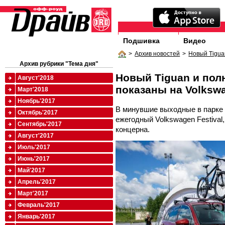
Подшивка
Видео
>
Архив новостей
>
Новый Tiguan
Архив рубрики "Тема дня"
Новый Tiguan и полн
Август'2018
показаны на Volkswa
Март'2018
Ноябрь'2017
В минувшие выходные в парке
Октябрь'2017
ежегодный Volkswagen Festiva
Сентябрь'2017
концерна.
Август'2017
Июль'2017
Июнь'2017
Май'2017
Апрель'2017
Март'2017
Февраль'2017
Январь'2017