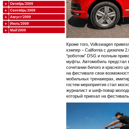
Октябрь'2009
Сентябрь'2009
Август'2009
Июль'2009
Май'2009
Кроме того, Volkswagen приве
кэмпер – California с дизелем 2
“роботом” DSG и полным приво
муфты. Автомобиль предстал 
сочетании белого и красного 
на фестивале свои возможност
мобильных тренажерах, имит
гостем мероприятия стал моск
журналист и шеф-повар молод
который приехал на фестиваль 