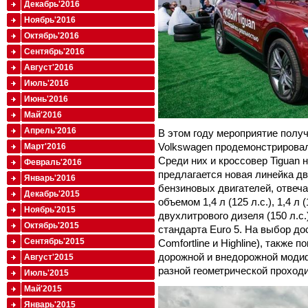
Декабрь'2016
Ноябрь'2016
Октябрь'2016
Сентябрь'2016
Август'2016
Июль'2016
Июнь'2016
Май'2016
Апрель'2016
В этом году мероприятие полу
Volkswagen продемонстрировал
Март'2016
Среди них и кроссовер Tiguan 
Февраль'2016
предлагается новая линейка дв
Январь'2016
бензиновых двигателей, отвеча
Декабрь'2015
объемом 1,4 л (125 л.с.), 1,4 л (
Ноябрь'2015
двухлитрового дизеля (150 л.с
Октябрь'2015
стандарта Euro 5. На выбор дос
Сентябрь'2015
Comfortline и Highline), также
дорожной и внедорожной моди
Август'2015
разной геометрической проход
Июль'2015
Май'2015
Январь'2015