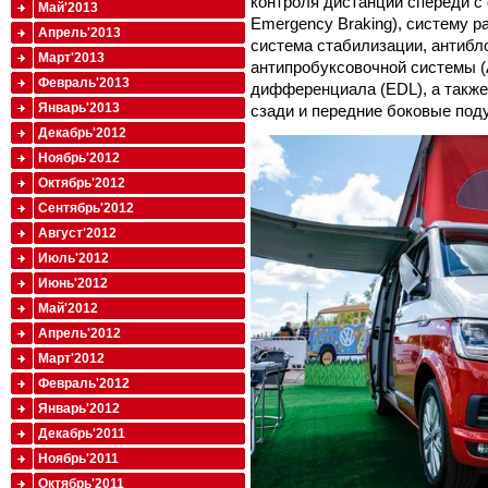
контроля дистанции спереди c 
Май'2013
Emergency Braking), систему р
Апрель'2013
система стабилизации, антибл
Март'2013
антипробуксовочной системы (
Февраль'2013
дифференциала (EDL), а также
Январь'2013
сзади и передние боковые под
Декабрь'2012
Ноябрь'2012
Октябрь'2012
Сентябрь'2012
Август'2012
Июль'2012
Июнь'2012
Май'2012
Апрель'2012
Март'2012
Февраль'2012
Январь'2012
Декабрь'2011
Ноябрь'2011
Октябрь'2011