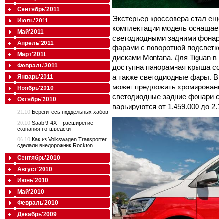
Сентябрь'2011
Экстерьер кроссовера стал ещ
Июль'2011
комплектации модель оснащае
Май'2011
светодиодными задними фонар
Апрель'2011
фарами с поворотной подсвет
Март'2011
дисками Montana. Для Tiguan в 
Февраль'2011
доступна панорамная крыша с
а также светодиодные фары. В 
Январь'2011
может предложить хромированн
Ноябрь'2010
светодиодные задние фонари с
Октябрь'2010
варьируются от 1.459.000 до 2.
21.10
Берегитесь поддельных хабов!
20.10
Saab 9-4X – расширение
сознания по-шведски
06.10
Как из Volkswagen Transporter
сделали внедорожник Rockton
Сентябрь'2010
Август'2010
Июнь'2010
Май'2010
Февраль'2010
Декабрь'2009