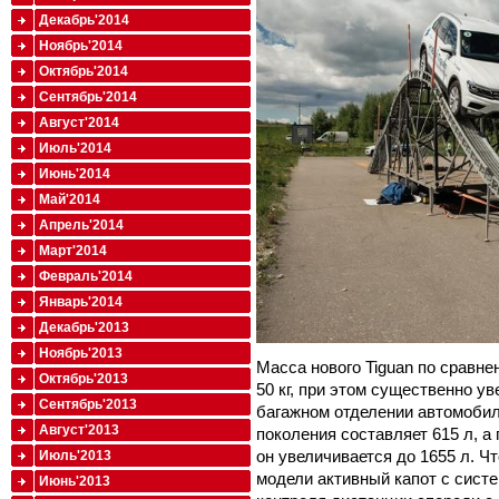
Декабрь'2014
Ноябрь'2014
Октябрь'2014
Сентябрь'2014
Август'2014
Июль'2014
Июнь'2014
Май'2014
Апрель'2014
Март'2014
Февраль'2014
Январь'2014
Декабрь'2013
Ноябрь'2013
Масса нового Tiguan по сравн
Октябрь'2013
50 кг, при этом существенно у
Сентябрь'2013
багажном отделении автомобил
Август'2013
поколения составляет 615 л, а
он увеличивается до 1655 л. Чт
Июль'2013
модели активный капот с сист
Июнь'2013