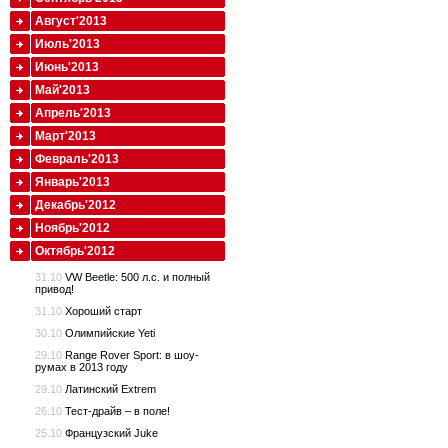
Август'2013
Июль'2013
Июнь'2013
Май'2013
Апрель'2013
Март'2013
Февраль'2013
Январь'2013
Декабрь'2012
Ноябрь'2012
Октябрь'2012
31.10
VW Beetle: 500 л.с. и полный
привод!
31.10
Хороший старт
30.10
Олимпийские Yeti
29.10
Range Rover Sport: в шоу-
румах в 2013 году
29.10
Латинский Extrem
26.10
Тест-драйв – в поле!
25.10
Французский Juke