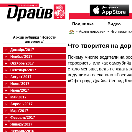
Подшивка
Видео
>
Архив новостей
>
Что творитс
Архив рубрики "Новости
интернета"
Что творится на до
Декабрь'2017
Почему многие водители на рос
Ноябрь'2017
террористы или как самоубийц
Октябрь'2017
стало меньше, ведь не ждать ж
Сентябрь'2017
ведущими телеканала «Россия»
Август'2017
«Офф-роуд Драйв» Леонид Кл
Июль'2017
Июнь'2017
Май'2017
Апрель'2017
Март'2017
Февраль'2017
Январь'2017
Декабрь'2016