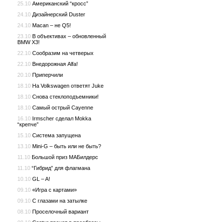
25.10
Американский “кросс”
24.10
Дизайнерский Duster
24.10
Macan – не Q5!
23.10
В объективах – обновленный
BMW X3!
22.10
Сообразим на четверых
22.10
Внедорожная Alfa!
20.10
Приперчили
18.10
На Volkswagen ответят Juke
18.10
Снова стеклоподъемники!
18.10
Самый острый Cayenne
16.10
Irmscher сделал Mokka
“крепче”
15.10
Система запущена
13.10
Mini-G – быть или не быть?
11.10
Большой приз МАБилдерс
11.10
“Гибрид” для флагмана
10.10
GL – A!
09.10
«Игра с картами»
09.10
С глазами на затылке
08.10
Проселочный вариант