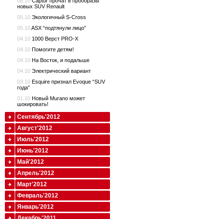
08.10
Captur прочат в прообразы
новых SUV Renault
05.10
Экологичный S-Cross
05.10
ASX “подтянули лицо”
04.10
1000 Верст PRO-X
04.10
Помогите детям!
04.10
На Восток, и подальше
04.10
Электрический вариант
03.10
Esquire признал Evoque “SUV
года”
01.10
Новый Murano может
шокировать!
Сентябрь'2012
Август'2012
Июль'2012
Июнь'2012
Май'2012
Апрель'2012
Март'2012
Февраль'2012
Январь'2012
Декабрь'2011