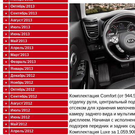
Октябрь'2013
Сентябрь'2013
Август'2013
Июль'2013
Июнь'2013
Май'2013
Апрель'2013
Март'2013
Февраль'2013
Январь'2013
Декабрь'2012
Ноябрь'2012
Октябрь'2012
Комплектация Comfort (от 944.
Сентябрь'2012
отделку руля, центральный по
Август'2012
отсеком для хранения мелочевк
Июль'2012
камеру заднего вида и мульти
Июнь'2012
дисплеем. Начиная с исполнени
Май'2012
подогрев передних и задних си
Апрель'2012
Комплектация Luxe за 1.059.90