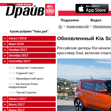
Подшивка
Видео
>
Архив новостей
>
Обновленный
Архив рубрики "Тема дня"
Обновленный Kia So
Август'2018
Март'2018
Российские дилеры Kia начали
Ноябрь'2017
кроссовер Soul, включая спорт
Октябрь'2017
Сентябрь'2017
28.09
Шведская “сороковка”
21.09
Седьмой “икс”
15.09
Франкфуртский кросс
06.09
Kia Sorento Prime:
модернизация
01.09
Третий Cayenne
Август'2017
Июль'2017
Июнь'2017