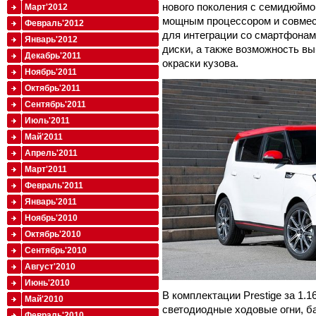
нового поколения с семидюйм
Март'2012
мощным процессором и совмест
Февраль'2012
для интеграции со смартфона
Январь'2012
диски, а также возможность в
Декабрь'2011
окраски кузова.
Ноябрь'2011
Октябрь'2011
Сентябрь'2011
Июль'2011
Май'2011
Апрель'2011
Март'2011
Февраль'2011
Январь'2011
Ноябрь'2010
Октябрь'2010
Сентябрь'2010
Август'2010
Июнь'2010
В комплектации Prestige за 1.
Май'2010
светодиодные ходовые огни, ба
Февраль'2010