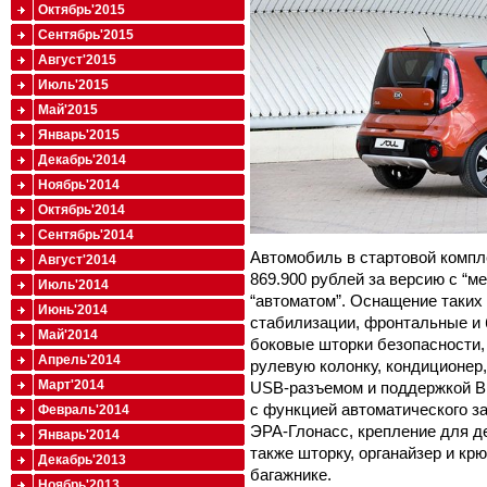
Октябрь'2015
Сентябрь'2015
Август'2015
Июль'2015
Май'2015
Январь'2015
Декабрь'2014
Ноябрь'2014
Октябрь'2014
Сентябрь'2014
Автомобиль в стартовой компле
Август'2014
869.900 рублей за версию с “ме
Июль'2014
“автоматом”. Оснащение таких
Июнь'2014
стабилизации, фронтальные и 
Май'2014
боковые шторки безопасности,
Апрель'2014
рулевую колонку, кондиционер
Март'2014
USB-разъемом и поддержкой Bl
с функцией автоматического з
Февраль'2014
ЭРА-Глонасс, крепление для дет
Январь'2014
также шторку, органайзер и кр
Декабрь'2013
багажнике.
Ноябрь'2013