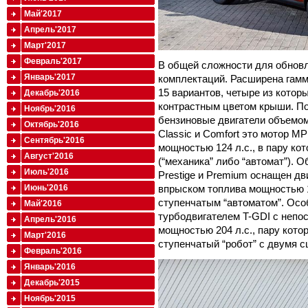
Май'2017
Апрель'2017
Март'2017
Февраль'2017
В общей сложности для обновл
Январь'2017
комплектаций. Расширена гамм
15 вариантов, четыре из котор
Декабрь'2016
контрастным цветом крыши. По
Ноябрь'2016
бензиновые двигатели объемом
Октябрь'2016
Classic и Comfort это мотор M
Сентябрь'2016
мощностью 124 л.с., в пару ко
Август'2016
(“механика” либо “автомат”). 
Июль'2016
Prestige и Premium оснащен д
Июнь'2016
впрыском топлива мощностью 13
ступенчатым “автоматом”. Осо
Май'2016
турбодвигателем T-GDI с неп
Апрель'2016
мощностью 204 л.с., пару кото
Март'2016
ступенчатый “робот” с двумя 
Февраль'2016
Январь'2016
Декабрь'2015
Ноябрь'2015