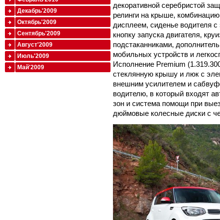
декоративной серебристой защ
Декабрь'2009
релинги на крыше, комбинацию
Октябрь'2009
дисплеем, сиденье водителя с
Сентябрь'2009
кнопку запуска двигателя, кру
подстаканниками, дополнител
Август'2009
мобильных устройств и легкос
Июль'2009
Исполнение Premium (1.319.30
Май'2009
стеклянную крышу и люк с эле
внешним усилителем и сабвуф
водителю, в который входят а
зон и система помощи при выез
дюймовые колесные диски с ч