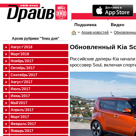
Подшивка
Видео
>
Архив новостей
>
Обновленный
Архив рубрики "Тема дня"
Обновленный Kia So
Август'2018
Март'2018
Российские дилеры Kia начали
Ноябрь'2017
кроссовер Soul, включая спорт
Октябрь'2017
Сентябрь'2017
Август'2017
Июль'2017
Июнь'2017
Май'2017
Апрель'2017
Март'2017
Февраль'2017
Январь'2017