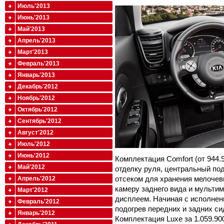
Июль'2013
Июнь'2013
Май'2013
Апрель'2013
Март'2013
Февраль'2013
Январь'2013
Декабрь'2012
Ноябрь'2012
Октябрь'2012
Сентябрь'2012
Август'2012
Июль'2012
Июнь'2012
Комплектация Comfort (от 944.
Май'2012
отделку руля, центральный по
отсеком для хранения мелочевк
Апрель'2012
камеру заднего вида и мульти
Март'2012
дисплеем. Начиная с исполнени
Февраль'2012
подогрев передних и задних си
Январь'2012
Комплектация Luxe за 1.059.90