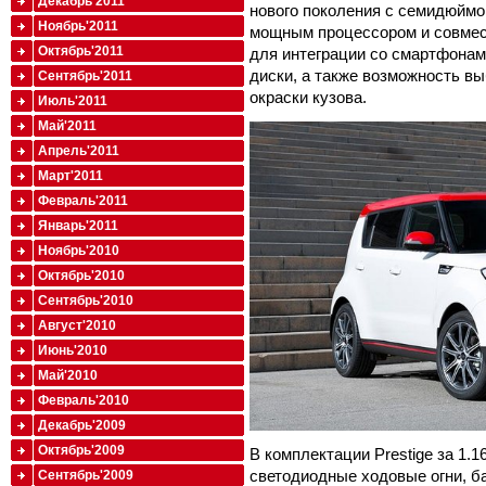
Декабрь'2011
нового поколения с семидюйм
Ноябрь'2011
мощным процессором и совмест
Октябрь'2011
для интеграции со смартфона
диски, а также возможность в
Сентябрь'2011
окраски кузова.
Июль'2011
Май'2011
Апрель'2011
Март'2011
Февраль'2011
Январь'2011
Ноябрь'2010
Октябрь'2010
Сентябрь'2010
Август'2010
Июнь'2010
Май'2010
Февраль'2010
Декабрь'2009
Октябрь'2009
В комплектации Prestige за 1.
светодиодные ходовые огни, ба
Сентябрь'2009