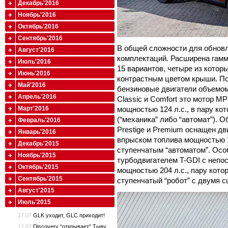
Декабрь'2016
Ноябрь'2016
Октябрь'2016
Сентябрь'2016
В общей сложности для обновл
Август'2016
комплектаций. Расширена гамм
Июль'2016
15 вариантов, четыре из котор
Июнь'2016
контрастным цветом крыши. По
Май'2016
бензиновые двигатели объемом
Апрель'2016
Classic и Comfort это мотор M
Март'2016
мощностью 124 л.с., в пару ко
(“механика” либо “автомат”). 
Февраль'2016
Prestige и Premium оснащен д
Январь'2016
впрыском топлива мощностью 13
Декабрь'2015
ступенчатым “автоматом”. Осо
Ноябрь'2015
турбодвигателем T-GDI с неп
Октябрь'2015
мощностью 204 л.с., пару кото
Сентябрь'2015
ступенчатый “робот” с двумя 
Август'2015
Июль'2015
17.07
GLK уходит, GLC приходит!
12.07
Discovery “открывает” Тыву