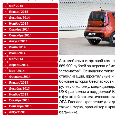
Май'2015
Январь'2015
Декабрь'2014
Ноябрь'2014
Октябрь'2014
Сентябрь'2014
Август'2014
Июль'2014
Июнь'2014
Май'2014
Автомобиль в стартовой компле
Апрель'2014
869.900 рублей за версию с “ме
“автоматом”. Оснащение таких
Март'2014
стабилизации, фронтальные и 
Февраль'2014
боковые шторки безопасности,
Январь'2014
рулевую колонку, кондиционер
Декабрь'2013
USB-разъемом и поддержкой Bl
Ноябрь'2013
с функцией автоматического з
Октябрь'2013
ЭРА-Глонасс, крепление для дет
Сентябрь'2013
также шторку, органайзер и кр
багажнике.
Август'2013