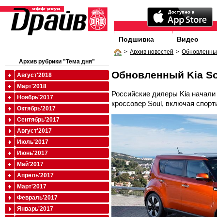
Подшивка
Видео
>
Архив новостей
>
Обновленный
Архив рубрики "Тема дня"
Обновленный Kia So
Август'2018
Март'2018
Российские дилеры Kia начали
Ноябрь'2017
кроссовер Soul, включая спорт
Октябрь'2017
Сентябрь'2017
Август'2017
Июль'2017
Июнь'2017
Май'2017
Апрель'2017
Март'2017
Февраль'2017
Январь'2017