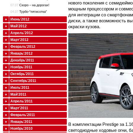
нового поколения с семидюйм
07.07
Скоро – на дорогах!
мощным процессором и совмест
04.07
Турбо-“пятисотка”
для интеграции со смартфона
Июнь'2012
диски, а также возможность в
Май'2012
окраски кузова.
Апрель'2012
Март'2012
Февраль'2012
Январь'2012
Декабрь'2011
Ноябрь'2011
Октябрь'2011
Сентябрь'2011
Июль'2011
Май'2011
Апрель'2011
Март'2011
Февраль'2011
Январь'2011
В комплектации Prestige за 1.
Ноябрь'2010
светодиодные ходовые огни, ба