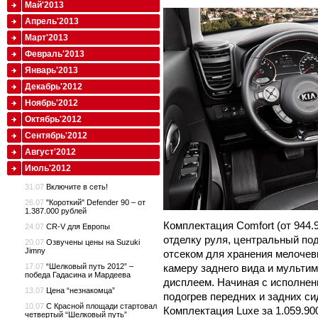
Май'2013
Апрель'2013
Март'2013
Февраль'2013
Январь'2013
Декабрь'2012
Ноябрь'2012
Октябрь'2012
Сентябрь'2012
Август'2012
Июль'2012
31.07
Включите в сеть!
26.07
"Короткий" Defender 90 – от
1.387.000 рублей
Комплектация Comfort (от 944.
24.07
CR-V для Европы
отделку руля, центральный по
20.07
Озвучены цены на Suzuki
Jimny
отсеком для хранения мелочевк
17.07
“Шелковый путь 2012” –
камеру заднего вида и мульти
победа Гадасина и Мардеева
дисплеем. Начиная с исполнени
13.07
Цена “незнакомца”
подогрев передних и задних си
10.07
С Красной площади стартовал
Комплектация Luxe за 1.059.90
четвертый “Шелковый путь”