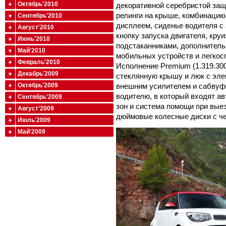
Октябрь'2010
декоративной серебристой защ
релинги на крыше, комбинацию
Сентябрь'2010
дисплеем, сиденье водителя с
Август'2010
кнопку запуска двигателя, кру
Июнь'2010
подстаканниками, дополнител
Май'2010
мобильных устройств и легкос
Февраль'2010
Исполнение Premium (1.319.30
Декабрь'2009
стеклянную крышу и люк с эле
Октябрь'2009
внешним усилителем и сабвуф
водителю, в который входят а
Сентябрь'2009
зон и система помощи при выез
Август'2009
дюймовые колесные диски с ч
Июль'2009
Май'2009