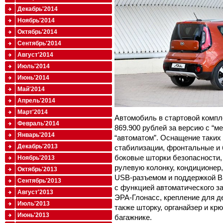
Декабрь'2014
Ноябрь'2014
Октябрь'2014
Сентябрь'2014
Август'2014
Июль'2014
Июнь'2014
Май'2014
Апрель'2014
Март'2014
Автомобиль в стартовой компле
Февраль'2014
869.900 рублей за версию с “ме
Январь'2014
“автоматом”. Оснащение таких
Декабрь'2013
стабилизации, фронтальные и 
боковые шторки безопасности,
Ноябрь'2013
рулевую колонку, кондиционер
Октябрь'2013
USB-разъемом и поддержкой Bl
Сентябрь'2013
с функцией автоматического з
Август'2013
ЭРА-Глонасс, крепление для дет
Июль'2013
также шторку, органайзер и кр
Июнь'2013
багажнике.