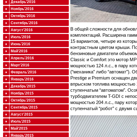
Декабрь'2016
Ноябрь'2016
Октябрь'2016
Сентябрь'2016
В общей сложности для обновл
Август'2016
комплектаций. Расширена гамм
Июль'2016
15 вариантов, четыре из котор
Июнь'2016
контрастным цветом крыши. По
Май'2016
бензиновые двигатели объемом
Апрель'2016
Classic и Comfort это мотор M
Март'2016
мощностью 124 л.с., в пару ко
(“механика” либо “автомат”). 
Февраль'2016
Prestige и Premium оснащен д
Январь'2016
впрыском топлива мощностью 13
Декабрь'2015
ступенчатым “автоматом”. Осо
Ноябрь'2015
турбодвигателем T-GDI с неп
Октябрь'2015
мощностью 204 л.с., пару кото
Сентябрь'2015
ступенчатый “робот” с двумя 
Август'2015
Июль'2015
Май'2015
Январь'2015