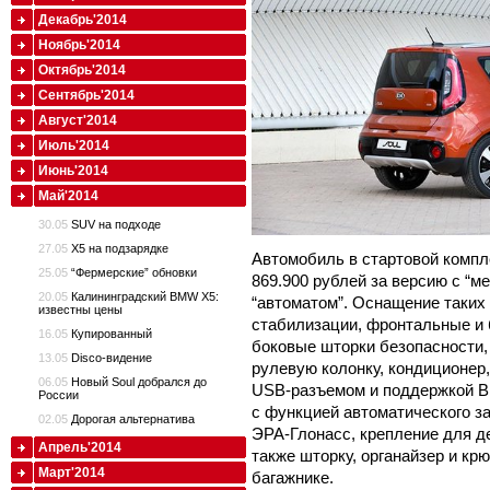
Декабрь'2014
Ноябрь'2014
Октябрь'2014
Сентябрь'2014
Август'2014
Июль'2014
Июнь'2014
Май'2014
30.05
SUV на подходе
27.05
X5 на подзарядке
Автомобиль в стартовой компле
25.05
“Фермерские” обновки
869.900 рублей за версию с “ме
20.05
Калининградский BMW X5:
“автоматом”. Оснащение таких
известны цены
стабилизации, фронтальные и 
16.05
Купированный
боковые шторки безопасности,
13.05
Disco-видение
рулевую колонку, кондиционер
06.05
Новый Soul добрался до
USB-разъемом и поддержкой Bl
России
с функцией автоматического з
02.05
Дорогая альтернатива
ЭРА-Глонасс, крепление для дет
Апрель'2014
также шторку, органайзер и кр
Март'2014
багажнике.