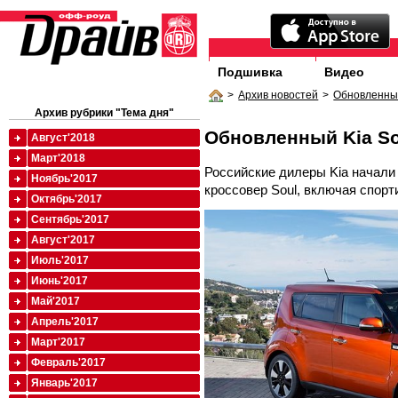
Подшивка
Видео
>
Архив новостей
>
Обновленный
Архив рубрики "Тема дня"
Обновленный Kia So
Август'2018
Март'2018
Российские дилеры Kia начали
Ноябрь'2017
кроссовер Soul, включая спорт
Октябрь'2017
Сентябрь'2017
Август'2017
Июль'2017
Июнь'2017
Май'2017
Апрель'2017
Март'2017
Февраль'2017
Январь'2017