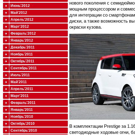
нового поколения с семидюйм
Июнь'2012
мощным процессором и совмест
Май'2012
для интеграции со смартфона
Апрель'2012
диски, а также возможность в
Март'2012
окраски кузова.
Февраль'2012
Январь'2012
Декабрь'2011
Ноябрь'2011
Октябрь'2011
Сентябрь'2011
Июль'2011
Май'2011
Апрель'2011
Март'2011
Февраль'2011
Январь'2011
Ноябрь'2010
Октябрь'2010
В комплектации Prestige за 1.
Сентябрь'2010
светодиодные ходовые огни, ба