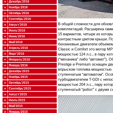
Декабрь'2016
Ноябрь'2016
Октябрь'2016
Сентябрь'2016
В общей сложности для обновл
Август'2016
комплектаций. Расширена гамм
Июль'2016
15 вариантов, четыре из котор
Июнь'2016
контрастным цветом крыши. По
Май'2016
бензиновые двигатели объемом
Апрель'2016
Classic и Comfort это мотор M
Март'2016
мощностью 124 л.с., в пару ко
(“механика” либо “автомат”). 
Февраль'2016
Prestige и Premium оснащен д
Январь'2016
впрыском топлива мощностью 13
Декабрь'2015
ступенчатым “автоматом”. Осо
Ноябрь'2015
турбодвигателем T-GDI с неп
Октябрь'2015
мощностью 204 л.с., пару кото
Сентябрь'2015
ступенчатый “робот” с двумя 
Август'2015
Июль'2015
Май'2015
Январь'2015