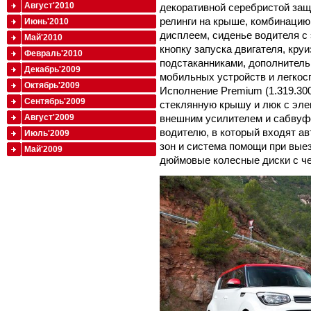
Август'2010
декоративной серебристой защ
релинги на крыше, комбинацию
Июнь'2010
дисплеем, сиденье водителя с
Май'2010
кнопку запуска двигателя, кру
Февраль'2010
подстаканниками, дополнител
Декабрь'2009
мобильных устройств и легкос
Октябрь'2009
Исполнение Premium (1.319.30
Сентябрь'2009
стеклянную крышу и люк с эле
Август'2009
внешним усилителем и сабвуф
водителю, в который входят а
Июль'2009
зон и система помощи при выез
Май'2009
дюймовые колесные диски с ч