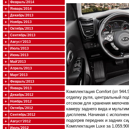
Февраль'2014
Январь'2014
Декабрь'2013
Ноябрь'2013
Октябрь'2013
Сентябрь'2013
Август'2013
Июль'2013
Июнь'2013
Май'2013
Апрель'2013
Март'2013
Февраль'2013
Январь'2013
Комплектация Comfort (от 944.
Декабрь'2012
отделку руля, центральный по
Ноябрь'2012
отсеком для хранения мелочевк
Октябрь'2012
камеру заднего вида и мульти
дисплеем. Начиная с исполнени
Сентябрь'2012
подогрев передних и задних си
Август'2012
Комплектация Luxe за 1.059.90
Июль'2012