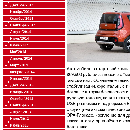
Декабрь'2014
Ноябрь'2014
Октябрь'2014
Сентябрь'2014
Август'2014
Июль'2014
Июнь'2014
Май'2014
Апрель'2014
Март'2014
Автомобиль в стартовой компле
Февраль'2014
869.900 рублей за версию с “ме
Январь'2014
“автоматом”. Оснащение таких
Декабрь'2013
стабилизации, фронтальные и 
боковые шторки безопасности,
Ноябрь'2013
рулевую колонку, кондиционер
Октябрь'2013
USB-разъемом и поддержкой Bl
Сентябрь'2013
с функцией автоматического з
Август'2013
ЭРА-Глонасс, крепление для дет
Июль'2013
также шторку, органайзер и кр
Июнь'2013
багажнике.