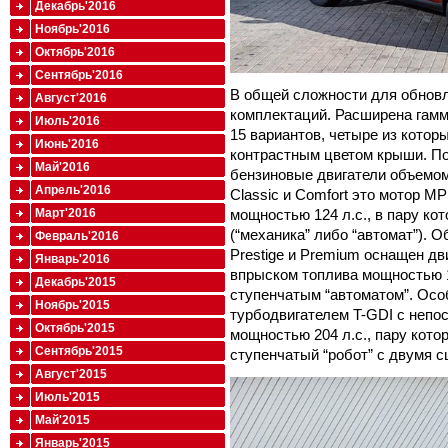
Декабрь'2016
Ноябрь'2016
Октябрь'2016
Сентябрь'2016
В общей сложности для обновл
Август'2016
комплектаций. Расширена гамм
Июль'2016
15 вариантов, четыре из котор
Июнь'2016
контрастным цветом крыши. По
Май'2016
бензиновые двигатели объемом
Апрель'2016
Classic и Comfort это мотор M
Март'2016
мощностью 124 л.с., в пару ко
(“механика” либо “автомат”). 
Февраль'2016
Prestige и Premium оснащен д
Январь'2016
впрыском топлива мощностью 13
Декабрь'2015
ступенчатым “автоматом”. Осо
Ноябрь'2015
турбодвигателем T-GDI с неп
Октябрь'2015
мощностью 204 л.с., пару кото
Сентябрь'2015
ступенчатый “робот” с двумя 
Август'2015
Июль'2015
Май'2015
Январь'2015