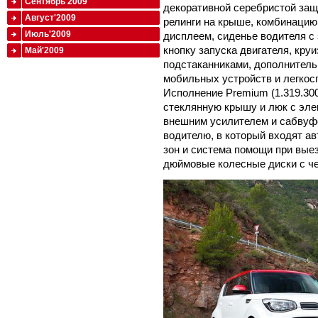
Сентябрь'2009
декоративной серебристой защ
Август'2009
релинги на крыше, комбинацию
Июль'2009
дисплеем, сиденье водителя с
кнопку запуска двигателя, кру
Май'2009
подстаканниками, дополнител
мобильных устройств и легкос
Исполнение Premium (1.319.30
стеклянную крышу и люк с эле
внешним усилителем и сабвуф
водителю, в который входят а
зон и система помощи при выез
дюймовые колесные диски с ч