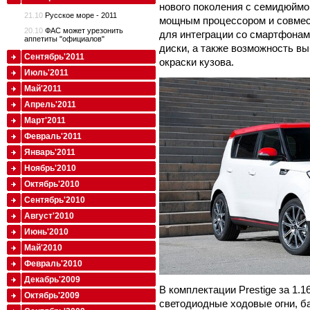
нового поколения с семидюйм
21.10
Русское море - 2011
мощным процессором и совмест
20.10
ФАС может урезонить
для интеграции со смартфона
аппетиты "официалов"
диски, а также возможность в
Сентябрь'2011
окраски кузова.
Июль'2011
Май'2011
Апрель'2011
Март'2011
Февраль'2011
Январь'2011
Ноябрь'2010
Октябрь'2010
Сентябрь'2010
Август'2010
Июнь'2010
Май'2010
Февраль'2010
Декабрь'2009
В комплектации Prestige за 1.
Октябрь'2009
светодиодные ходовые огни, ба