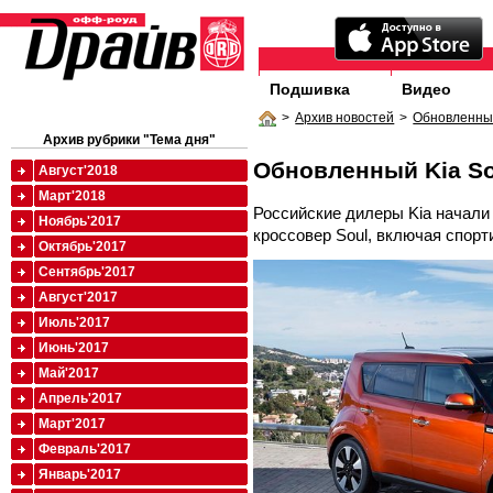
Подшивка
Видео
>
Архив новостей
>
Обновленный
Архив рубрики "Тема дня"
Обновленный Kia So
Август'2018
Март'2018
Российские дилеры Kia начали
Ноябрь'2017
кроссовер Soul, включая спорт
Октябрь'2017
Сентябрь'2017
Август'2017
Июль'2017
Июнь'2017
Май'2017
Апрель'2017
Март'2017
Февраль'2017
Январь'2017