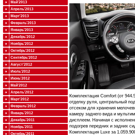
Май'2013
Апрель'2013
Март'2013
Февраль'2013
Январь'2013
Декабрь'2012
Ноябрь'2012
Октябрь'2012
Сентябрь'2012
Август'2012
Июль'2012
Июнь'2012
Май'2012
Апрель'2012
Комплектация Comfort (от 944.
Март'2012
отделку руля, центральный по
Февраль'2012
отсеком для хранения мелочевк
Январь'2012
камеру заднего вида и мульти
дисплеем. Начиная с исполнени
Декабрь'2011
подогрев передних и задних си
Ноябрь'2011
Комплектация Luxe за 1.059.90
Октябрь'2011