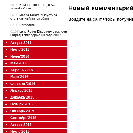
06.09
Немного спорта для Kia
Новый комментари
Sorento Prime
06.09
Mazda Sollers выпустила
Войдите
на сайт чтобы получи
стотысячный автомобиль
02.09
Наградили!
01.09
Land Rover Discovery удостоен
награды “Внедорожник года 2016”
Август'2016
Июль'2016
Июнь'2016
Май'2016
Апрель'2016
Март'2016
Февраль'2016
Январь'2016
Декабрь'2015
Ноябрь'2015
Октябрь'2015
Сентябрь'2015
Август'2015
Июль'2015