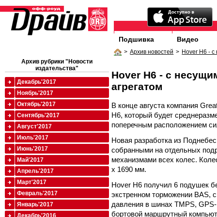
Подшивка
Видео
>
Архив новостей
>
Hover H6 - 
Архив рубрики "Новости
издательства"
Hover H6 - с несущ
Декабрь'2017
агрегатом
Ноябрь'2017
Октябрь'2017
В конце августа компания Grea
H6, который будет среднеразм
Сентябрь'2017
поперечным расположением сил
Август'2017
Июль'2017
Новая разработка из Поднебе
Июнь'2017
собранными на отдельных под
механизмами всех колес. Колес
Май'2017
х 1690 мм.
Апрель'2017
Март'2017
Hover H6 получил 6 подушек б
Февраль'2017
экстренном торможении BAS, с
давления в шинах TMPS, GPS-
Январь'2017
бортовой маршрутный компьюте
Декабрь'2016