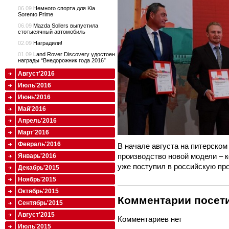
06.09
Немного спорта для Kia
Sorento Prime
06.09
Mazda Sollers выпустила
стотысячный автомобиль
02.09
Наградили!
01.09
Land Rover Discovery удостоен
награды “Внедорожник года 2016”
Август'2016
Июль'2016
Июнь'2016
Май'2016
Апрель'2016
Март'2016
Февраль'2016
В начале августа на питерском
производство новой модели – к
Январь'2016
уже поступил в российскую пр
Декабрь'2015
Ноябрь'2015
Октябрь'2015
Комментарии посети
Сентябрь'2015
Август'2015
Комментариев нет
Июль'2015