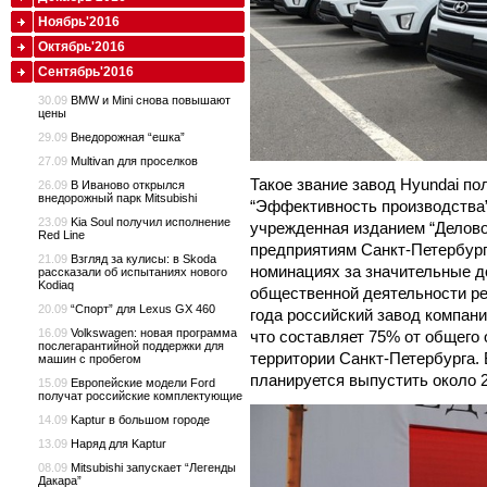
Ноябрь'2016
Октябрь'2016
Сентябрь'2016
30.09
BMW и Mini снова повышают
цены
29.09
Внедорожная “ешка”
27.09
Multivan для проселков
Такое звание завод Hyundai по
26.09
В Иваново открылся
внедорожный парк Mitsubishi
“Эффективность производства”
23.09
Kia Soul получил исполнение
учрежденная изданием “Делов
Red Line
предприятиям Санкт-Петербург
21.09
Взгляд за кулисы: в Skoda
номинациях за значительные д
рассказали об испытаниях нового
Kodiaq
общественной деятельности рег
20.09
“Спорт” для Lexus GX 460
года российский завод компани
16.09
Volkswagen: новая программа
что составляет 75% от общего
послегарантийной поддержки для
территории Санкт-Петербурга. 
машин с пробегом
планируется выпустить около 
15.09
Европейские модели Ford
получат российские комплектующие
14.09
Kaptur в большом городе
13.09
Наряд для Kaptur
08.09
Mitsubishi запускает “Легенды
Дакара”