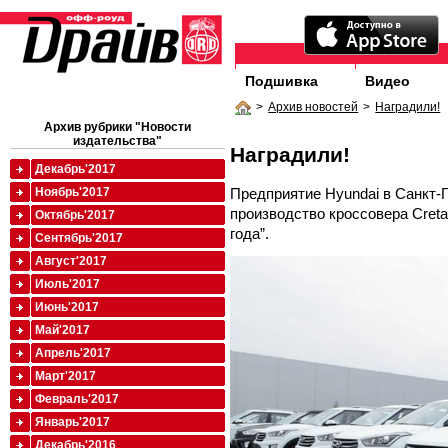
Подшивка
Видео
>
Архив новостей
>
Наградили!
Архив рубрики "Новости
издательства"
Наградили!
Декабрь'2017
Предприятие Hyundai в Санкт-
Ноябрь'2017
производство кроссовера Cret
Октябрь'2017
года”.
Сентябрь'2017
Август'2017
Июль'2017
Июнь'2017
Май'2017
Апрель'2017
Март'2017
Февраль'2017
Январь'2017
Декабрь'2016