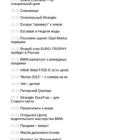
24.05
Grand Cherokee – по
специальной цене
23.05
Сокровище
22.05
Огнеопасный Wrangler
21.05
Evoque “прижмут” к земле
18.05
Escalade и Неделя моды
17.05
Россияне оценят Opel Mokka
первыми
16.05
Второй этап EURO-TROPHY
пройдет в России
15.05
BMW рапортует о рекордных
продажах
14.05
Infiniti Vettel FX50 S: есть цена!
11.05
“Волок-2012” – с севера на юг
10.05
Yeti – детям!
08.05
Питерский Qashqai
07.05
Wrangler DuraTrac – для
Старого света
04.05
Прокатились к морю
03.05
Открылся Центр
водительского мастерства BMW
03.05
Продажи – вверх!
02.05
Mazda дальневосточная
01.05
М-класс на "Крыше мира"