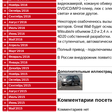
видеокамерой, кожаную обивку
Ноябрь'2016
DVD/CD/MP3-плеер, люк с элек
Октябрь'2016
света» и многое другое.
Сентябрь'2016
Некоторую озабоченнось вызыв
Август'2016
моторов. Great Wall будет ос
Июль'2016
Mitsubishi объемом 2,0 и 2,4 
Июнь'2016
4D20 собственной разработки. 
Май'2016
ти ступенчатые, автоматические
Апрель'2016
Полный привод - подключаемы
Март'2016
Февраль'2016
В России внедорожник появится
Январь'2016
Декабрь'2015
Дополнительные иллюстрац
Ноябрь'2015
Октябрь'2015
Сентябрь'2015
Август'2015
Июль'2015
Комментарии посети
Июнь'2015
Май'2015
Комментариев нет