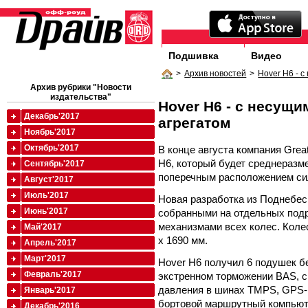
Подшивка
Видео
>
Архив новостей
>
Hover H6 - 
Архив рубрики "Новости
издательства"
Hover H6 - с несущ
Декабрь'2017
агрегатом
Ноябрь'2017
Октябрь'2017
В конце августа компания Grea
H6, который будет среднеразм
Сентябрь'2017
поперечным расположением сил
Август'2017
Июль'2017
Новая разработка из Поднебе
Июнь'2017
собранными на отдельных под
механизмами всех колес. Колес
Май'2017
х 1690 мм.
Апрель'2017
Март'2017
Hover H6 получил 6 подушек б
Февраль'2017
экстренном торможении BAS, с
давления в шинах TMPS, GPS-
Январь'2017
бортовой маршрутный компьюте
Декабрь'2016