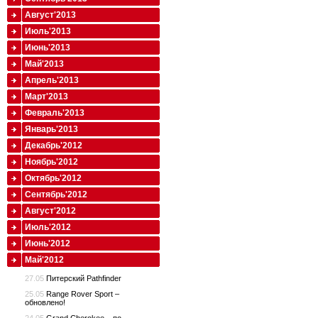
Август'2013
Июль'2013
Июнь'2013
Май'2013
Апрель'2013
Март'2013
Февраль'2013
Январь'2013
Декабрь'2012
Ноябрь'2012
Октябрь'2012
Сентябрь'2012
Август'2012
Июль'2012
Июнь'2012
Май'2012
27.05
Питерский Pathfinder
25.05
Range Rover Sport –
обновлено!