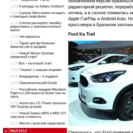
обновленной версии бразильс
радиаторной решетки, перераб
19.06
К рекорду на Subaru Outback!
оптика, а в салоне появилась
18.06
Салоны Volvo можно охладить
с помощью смартфона
Apple CarPlay и Android Auto.
16.06
Comma расширяет линейку
кроссовера в Бразилии заплан
редукторных и трансмиссионных
масел
Ford Ka Trail
13.06
Yeti-варианты
12.06
Tiguan для футбольных
фанатов уже в продаже
12.06
Новый Nissan Qashqai:
уверенный старт!
11.06
Все – на второй этап!
10.06
“Уазики” с новыми опциями
09.06
Кондиционер – в подарок!
09.06
Приключенческий Duster
06.06
Российские продажи Mitsubishi
Pajero и L200 выросли более чем на
треть
05.06
Агентство J.D. Power признало
VW Touareg лучшим
04.06
Новый Subaru WRX и WRX STI:
озвучена стоимость
02.06
Масло с мужским характером
Май'2014
Ожидалось, что Ford привезет