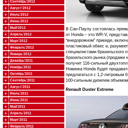
Сентябрь'2012
Август'2012
Июль'2012
Июнь'2012
Май'2012
В Сан-Паулу состоялась премь
от Honda – это WR-V, представ
Апрель'2012
“внедорожном” прикиде, вклю
Март'2012
пластиковый обвес и, разумее
Февраль'2012
специалистами бразильского о
Январь'2012
бразильского рынка (продажи н
Декабрь'2011
получит 116-сильный двухтопл
Ноябрь'2011
Новинка Honda будет продавать
Октябрь'2011
предлагаться с 1,2-литровым 
100-сильным дизелем объемом 
Сентябрь'2011
Август'2011
Renault Duster Extreme
Июль'2011
Июнь'2011
Май'2011
Апрель'2011
Март'2011
Февраль'2011