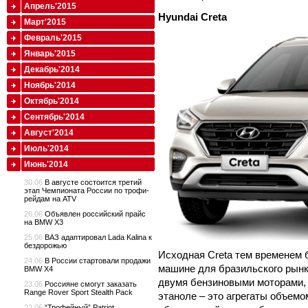
Апрель'2015
Hyundai Creta
Март'2015
Февраль'2015
Январь'2015
Декабрь'2014
Ноябрь'2014
Октябрь'2014
Сентябрь'2014
Август'2014
Июль'2014
Июнь'2014
30.06
В августе состоится третий
этап Чемпионата России по трофи-
рейдам на ATV
26.06
Объявлен российский прайс
на BMW X3
25.06
ВАЗ адаптировал Lada Kalina к
бездорожью
Исходная Creta тем временем б
24.06
В России стартовали продажи
машине для бразильского рынк
BMW X4
двумя бензиновыми моторами, 
23.06
Россияне смогут заказать
Range Rover Sport Stealth Pack
этаноле – это агрегаты объемом 1
22.06
“Трофейный” Patriot