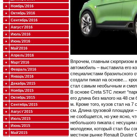
Ноябрь'2016
Октябрь'2016
Сентябрь'2016
Август'2016
Июль'2016
Июнь'2016
Май'2016
Апрель'2016
Впрочем, главным сюрпризом в
Март'2016
автомобиль – выставила его ко
Февраль'2016
специалистами бразильского о
Январь'2016
создали пикап на основе… крос
Декабрь'2015
стал самым необычным и смел
Ноябрь'2015
В основе Creta STC лежит “пар
его длина без малого на 48 см 
Октябрь'2015
м. Кроме того, кузов стал на 7
Сентябрь'2015
см. Длина грузовой площадки – 
Август'2015
не сообщается, но уже ясно, 
Июль'2015
небольшого пикапа с несущим 
Июнь'2015
молодежи, который стал бы со
Май'2015
местном рынке Renault Duster 