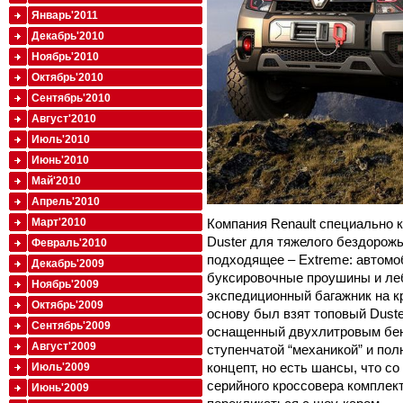
Январь'2011
Декабрь'2010
Ноябрь'2010
Октябрь'2010
Сентябрь'2010
Август'2010
Июль'2010
Июнь'2010
Май'2010
Апрель'2010
Компания Renault специально 
Март'2010
Duster для тяжелого бездорожь
Февраль'2010
подходящее – Extreme: автом
Декабрь'2009
буксировочные проушины и леб
Ноябрь'2009
экспедиционный багажник на к
Октябрь'2009
основу был взят топовый Dust
Сентябрь'2009
оснащенный двухлитровым бенз
Август'2009
ступенчатой “механикой” и пол
концепт, но есть шансы, что с
Июль'2009
серийного кроссовера комплек
Июнь'2009