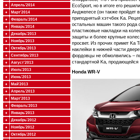
Апрель'2014
EcoSport, но в итоге его решил
Анджелесе (он также пройдет в
Март'2014
приподнятый хэтчбек Ka. Рецепт
Февраль'2014
остальных машин такого рода с
Январь'2014
пластиковые накладки на коле
Декабрь'2013
защиты и более крупные коле
Ноябрь'2013
просвет. Из прочих примет Ka T
Октябрь'2013
наклейки в нижней части двере
фордовцы не обмолвились – по
Сентябрь'2013
стандартной Ka, продающейся 
Август'2013
Июль'2013
Honda
WR-
V
Июнь'2013
Май'2013
Апрель'2013
Март'2013
Февраль'2013
Январь'2013
Декабрь'2012
Ноябрь'2012
Октябрь'2012