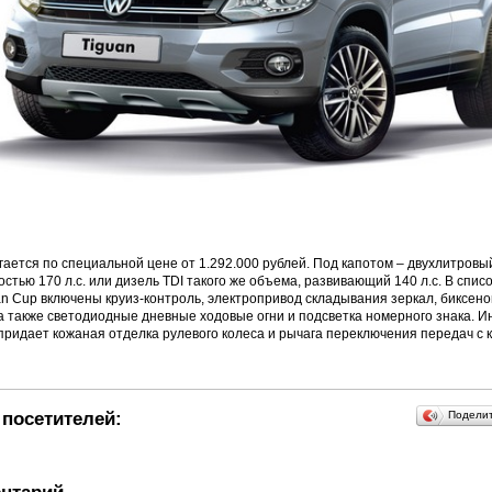
ается по специальной цене от 1.292.000 рублей. Под капотом – двухлитров
стью 170 л.с. или дизель TDI такого же объема, развивающий 140 л.с. В спис
n Cup включены круиз-контроль, электропривод складывания зеркал, биксен
 также светодиодные дневные ходовые огни и подсветка номерного знака. И
придает кожаная отделка рулевого колеса и рычага переключения передач с 
посетителей:
Подели