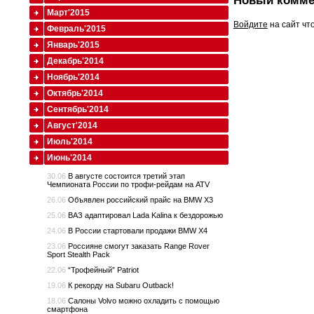
Новый комме
Март'2015
Войдите
на сайт чт
Февраль'2015
Январь'2015
Декабрь'2014
Ноябрь'2014
Октябрь'2014
Сентябрь'2014
Август'2014
Июль'2014
Июнь'2014
30.06
В августе состоится третий этап
Чемпионата России по трофи-рейдам на ATV
26.06
Объявлен российский прайс на BMW X3
25.06
ВАЗ адаптировал Lada Kalina к бездорожью
24.06
В России стартовали продажи BMW X4
23.06
Россияне смогут заказать Range Rover
Sport Stealth Pack
22.06
“Трофейный” Patriot
19.06
К рекорду на Subaru Outback!
18.06
Салоны Volvo можно охладить с помощью
смартфона