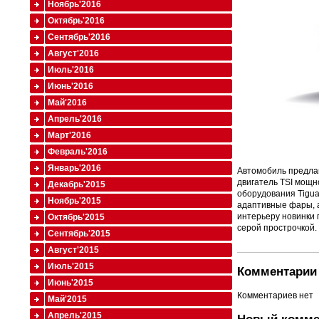
Ноябрь'2016
Октябрь'2016
Сентябрь'2016
Август'2016
Июль'2016
Июнь'2016
Май'2016
Апрель'2016
Март'2016
Февраль'2016
Январь'2016
Автомобиль предлаг
двигатель TSI мощно
Декабрь'2015
оборудования Tigua
Ноябрь'2015
адаптивные фары, а
интерьеру новинки 
Октябрь'2015
серой прострочкой.
Сентябрь'2015
Август'2015
Июль'2015
Комментарии 
Июнь'2015
Комментариев нет
Май'2015
Апрель'2015