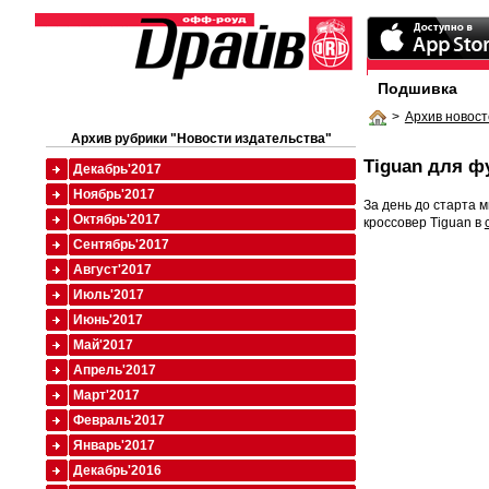
Подшивка
>
Архив новост
Архив рубрики "Новости издательства"
Tiguan для ф
Декабрь'2017
Ноябрь'2017
За день до старта 
Октябрь'2017
кроссовер Tiguan в
Сентябрь'2017
Август'2017
Июль'2017
Июнь'2017
Май'2017
Апрель'2017
Март'2017
Февраль'2017
Январь'2017
Декабрь'2016