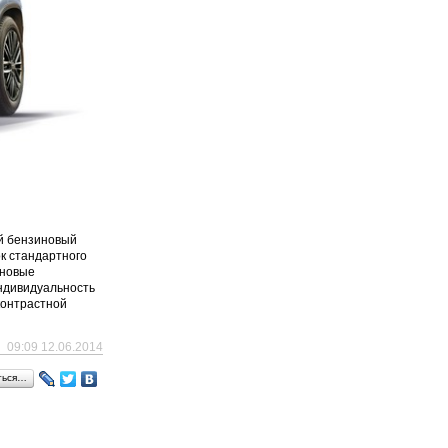
ый бензиновый
ок стандартного
оновые
ндивидуальность
контрастной
09:09 12.06.2014
ться…