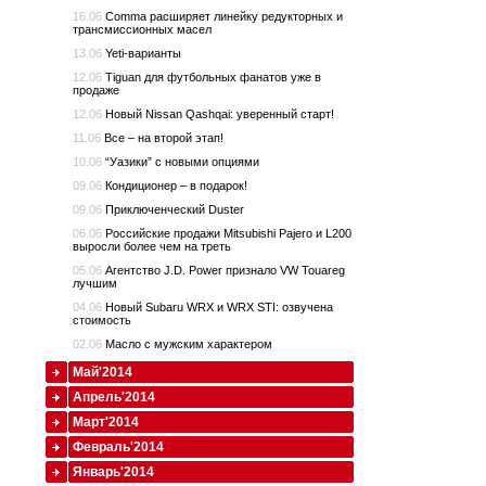
16.06
Comma расширяет линейку редукторных и
трансмиссионных масел
13.06
Yeti-варианты
12.06
Tiguan для футбольных фанатов уже в
продаже
12.06
Новый Nissan Qashqai: уверенный старт!
11.06
Все – на второй этап!
10.06
“Уазики” с новыми опциями
09.06
Кондиционер – в подарок!
09.06
Приключенческий Duster
06.06
Российские продажи Mitsubishi Pajero и L200
выросли более чем на треть
05.06
Агентство J.D. Power признало VW Touareg
лучшим
04.06
Новый Subaru WRX и WRX STI: озвучена
стоимость
02.06
Масло с мужским характером
Май'2014
Апрель'2014
Март'2014
Февраль'2014
Январь'2014