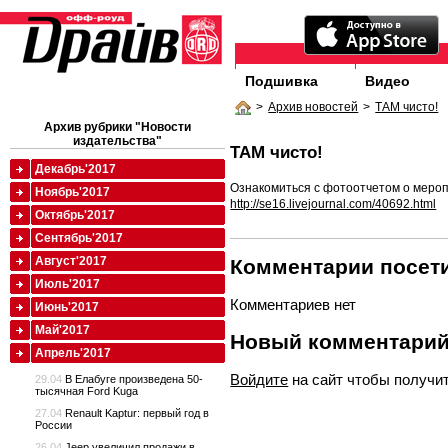
Подшивка
Видео
>
Архив новостей
>
ТАМ чисто!
Архив рубрики "Новости
издательства"
ТАМ чисто!
Декабрь'2017
Ознакомиться с фотоотчетом о меро
Ноябрь'2017
http://se16.livejournal.com/40692.html
Октябрь'2017
Сентябрь'2017
Август'2017
Комментарии посети
Июль'2017
Комментариев нет
Июнь'2017
Май'2017
Новый комментари
Апрель'2017
Войдите
на сайт чтобы получи
29.04
В Елабуге произведена 50-
тысячная Ford Kuga
27.04
Renault Kaptur: первый год в
России
26.04
Jeep увеличил продажи в