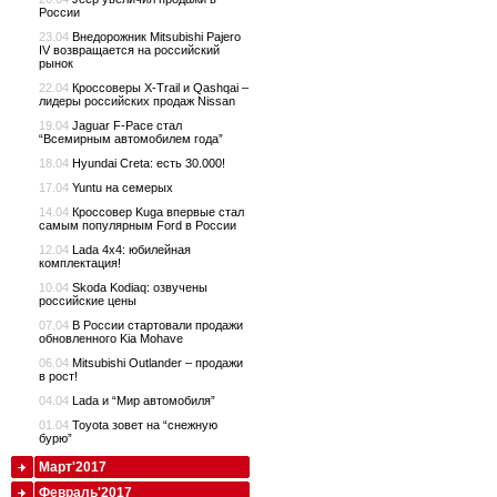
России
23.04
Внедорожник Mitsubishi Pajero
IV возвращается на российский
рынок
22.04
Кроссоверы X-Trail и Qashqai –
лидеры российских продаж Nissan
19.04
Jaguar F-Pace стал
“Всемирным автомобилем года”
18.04
Hyundai Creta: есть 30.000!
17.04
Yuntu на семерых
14.04
Кроссовер Kuga впервые стал
самым популярным Ford в России
12.04
Lada 4x4: юбилейная
комплектация!
10.04
Skoda Kodiaq: озвучены
российские цены
07.04
В России стартовали продажи
обновленного Kia Mohave
06.04
Mitsubishi Outlander – продажи
в рост!
04.04
Lada и “Мир автомобиля”
01.04
Toyota зовет на “снежную
бурю”
Март'2017
Февраль'2017