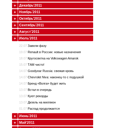
Декабрь'2011
Ноябрь'2011
Октябрь'2011
Сентябрь'2011
Август'2011
Июль'2011
22.07
Завели фазу
19.07
Renault в России: новые назначения
18.07
Кругосветка на Volkswagen Amarok
15.07
ТАМ чисто!
14.07
Goodyear Russia: свежая кровь
14.07
Chevrolet Niva: наконец-то с подушкой
14.07
Бренд «Волга» будет жить
13.07
Встал в очередь
13.07
Куют рекорды
13.07
Дизель на миллион
01.07
Распад продолжается
Июнь'2011
Май'2011