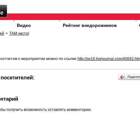
Видео
Рейтинг внедорожников
ей
>
ТАМ чисто!
тоотчетом о мероприятии можно по ссылке
http://se16.livejournal.com/40692.ht
посетителей:
Подели
нтарий
обы получить возможность оставлять комментарии.