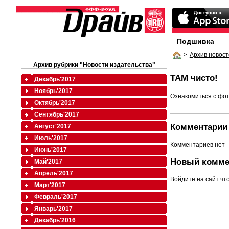
Подшивка
>
Архив новост
Архив рубрики "Новости издательства"
ТАМ чисто!
Декабрь'2017
Ноябрь'2017
Ознакомиться с фо
Октябрь'2017
Сентябрь'2017
Комментарии 
Август'2017
Июль'2017
Комментариев нет
Июнь'2017
Новый комме
Май'2017
Апрель'2017
Войдите
на сайт чт
Март'2017
Февраль'2017
Январь'2017
Декабрь'2016