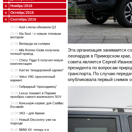
Ноябрь'2016
Октябрь'2016
Сентябрь'2016
30.09
Audi слегка обновила Q3
29.09
Kia Soul – с новым топовым
мотором
27.09
Bentayga на солярке
Эта организация занимается с
26.09
Alfa Romeo Giulia получила
полный привод
леопардов в Приморском крае,
23.09
Chery Tiggo 5 получил новую
совета является Сергей Ивано
комплектацию
президента по вопросам приро
21.09
Karl во “внедорожной одежке”
транспорта. По случаю переда
20.09
Volvo V90: проселочный
опубликовала первый снимок о
вариант
16.09
Гибридный “проходимец”
15.09
Lexus покажет в Париже
прообраз самого маленького SUV
14.09
Консьерж-сервис для Cadillac
Escalade
13.09
УАЗ – для Армии
08.09
Новый Discovery уже на
подходе
06.09
BMW X4: теперь и в