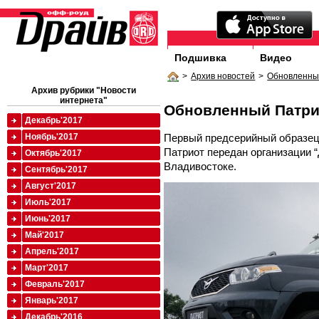
Подшивка
Видео
>
Архив новостей
>
Обновленны
Архив рубрики "Новости
интернета"
Обновленный Патри
Декабрь'2017
Первый предсерийный образец
Ноябрь'2017
Патриот передан организации 
Октябрь'2017
Владивостоке.
Сентябрь'2017
Август'2017
Июль'2017
Июнь'2017
Май'2017
Апрель'2017
Март'2017
Февраль'2017
Январь'2017
Декабрь'2016