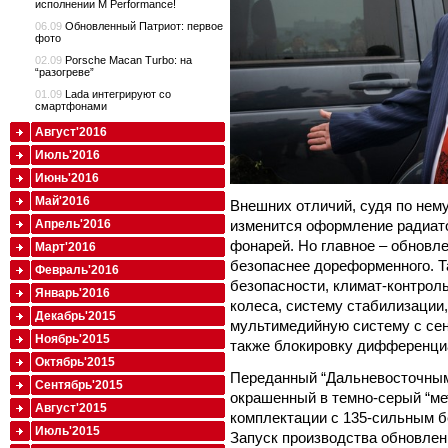
исполнении M Performance!
06.09
Обновленный Патриот: первое
фото
02.09
Porsche Macan Turbo: на
“разогреве”
01.09
Lada интегрируют со
смартфонами
Август'2016
Июль'2016
Июнь'2016
Май'2016
Внешних отличий, судя по нему
изменится оформление радиато
Апрель'2016
фонарей. Но главное – обновл
Март'2016
безопаснее дореформенного. Т
Февраль'2016
безопасности, климат-контроль
Январь'2016
колеса, систему стабилизации,
Декабрь'2015
мультимедийную систему с сен
Ноябрь'2015
также блокировку дифференциа
Октябрь'2015
Переданный “Дальневосточным
Сентябрь'2015
окрашенный в темно-серый “ме
Август'2015
комплектации с 135-сильным б
Июль'2015
Запуск производства обновленн